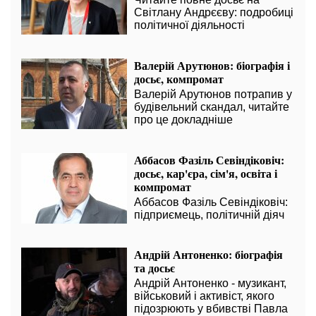
Світлану Андрєєву: подробиці
політичної діяльності
Валерій Арутюнов: біографія і
досьє, компромат
Валерій Арутюнов потрапив у
будівельний скандал, читайте
про це докладніше
Аббасов Фазіль Севіндіковіч:
досьє, кар'єра, сім'я, освіта і
компромат
Аббасов Фазіль Севіндіковіч:
підприємець, політичній діяч
Андрій Антоненко: біографія
та досьє
Андрій Антоненко - музикант,
військовий і активіст, якого
підозрюють у вбивстві Павла