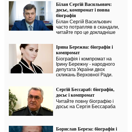
Білан Сергій Васильович:
досьє, компромат і повна
біографія
Білан Сергій Васильович
часто потрапляв в скандали,
читайте про це докладніше
Ірина Бережна: біографія і
компромат
Біографія і компромат на
Ірину Бережну - народного
депутата України двох
скликань Верховної Ради.
Сергій Бессараб: біографія,
досьє і компромат
Читайте повну біографію і
досьє на Сергія Бессараба
Борислав Береза: біографія і