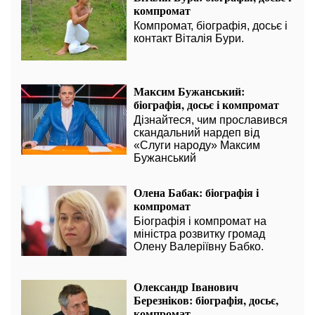
компромат
Компромат, біографія, досьє і
контакт Віталія Бури.
Максим Бужанський:
біографія, досьє і компромат
Дізнайтеся, чим прославився
скандальний нардеп від
«Слуги народу» Максим
Бужанський
Олена Бабак: біографія і
компромат
Біографія і компромат на
міністра розвитку громад
Олену Валеріївну Бабко.
Олександр Іванович
Березніков: біографія, досьє,
компромат