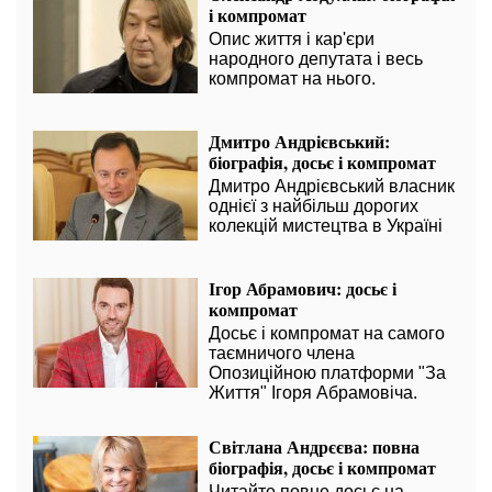
і компромат
Опис життя і кар'єри
народного депутата і весь
компромат на нього.
Дмитро Андрієвський:
біографія, досьє і компромат
Дмитро Андрієвський власник
однієї з найбільш дорогих
колекцій мистецтва в Україні
Ігор Абрамович: досьє і
компромат
Досьє і компромат на самого
таємничого члена
Опозиційною платформи "За
Життя" Ігоря Абрамовіча.
Світлана Андрєєва: повна
біографія, досьє і компромат
Читайте повне досьє на