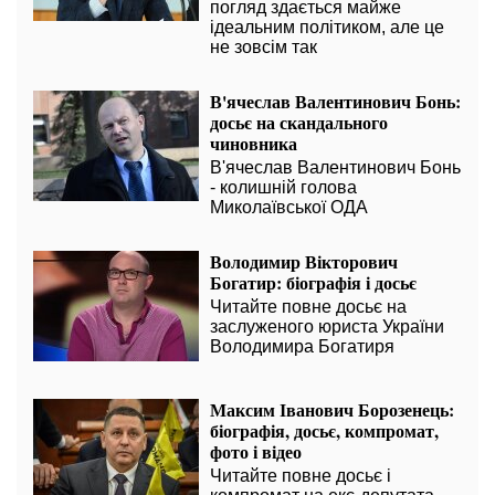
погляд здається майже
ідеальним політиком, але це
не зовсім так
В'ячеслав Валентинович Бонь:
досьє на скандального
чиновника
В'ячеслав Валентинович Бонь
- колишній голова
Миколаївської ОДА
Володимир Вікторович
Богатир: біографія і досьє
Читайте повне досьє на
заслуженого юриста України
Володимира Богатиря
Максим Іванович Борозенець:
біографія, досьє, компромат,
фото і відео
Читайте повне досьє і