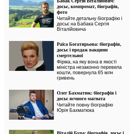
Бабак Сергій Віталійович:
досьє, компромат, біографія,
фото
Читайте детальну біографію і
досьє на Бабака Сергія
Віталійовича
Раїса Богатирьова: біографія,
досьє і продаж вакцини
смертельної
Фірма, на яку вона в якості
міністра незаконно перевела
кошти, повернула 65 млн
гривень
Олег Бахматюк: біографія і
досьє яєчного магната
Читайте повну біографію
Юрія Бахматюка
Віталій Бура: біографія, досьє і