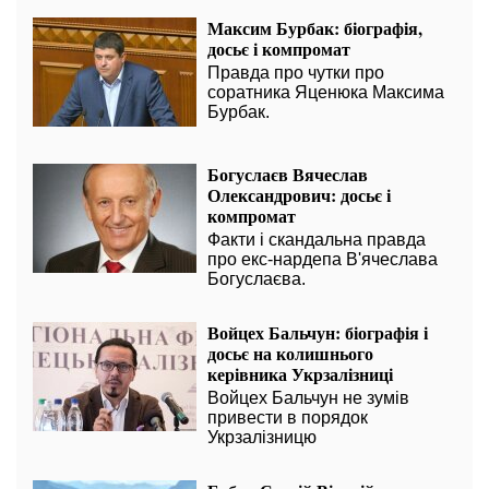
Максим Бурбак: біографія,
досьє і компромат
Правда про чутки про
соратника Яценюка Максима
Бурбак.
Богуслаєв Вячеслав
Олександрович: досьє і
компромат
Факти і скандальна правда
про екс-нардепа В'ячеслава
Богуслаєва.
Войцех Бальчун: біографія і
досьє на колишнього
керівника Укрзалізниці
Войцех Бальчун не зумів
привести в порядок
Укрзалізницю