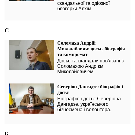
скандальної та одіозної
блогерки Алхім
C
Соломаха Андрій
Миколайович: досьє, біографія
та компромат
Досьє та скандали пов'язані з
Соломахою Андрієм
Миколайовичем
Северіон Дангадзе: біографія і
досьє
Біографія і досьє Северіона
Дангадзе, українського
бізнесмена і волонтера.
Б