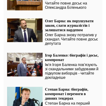
Читайте повне досьє на
Олександра Біленького
Олег Барна: як порушувати
закон, слати журналістів і
залишатися нардепом
Олег Барна знову потрапив у
скандал. Читайте повне досьє
депутата
Ігор Баленко: біографія і досьє,
компромат
Ім'я Ігоря Баленка пов'язують
зі скандальними забудовами й
підкупом виборців - читайте
докладніше
Степан Барна: біографія,
компромат і перемоги в
дивних тендерах
Степан Барна на перший