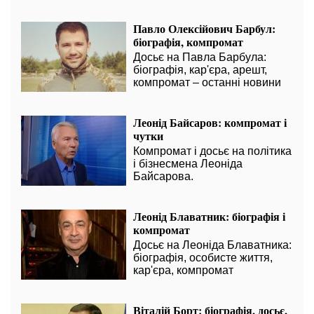
Павло Олексійович Барбул:
біографія, компромат
Досьє на Павла Барбула:
біографія, кар'єра, арешт,
компромат – останні новини
Леонід Байсаров: компромат і
чутки
Компромат і досьє на політика
і бізнесмена Леоніда
Байсарова.
Леонід Блаватник: біографія і
компромат
Досьє на Леоніда Блаватника:
біографія, особисте життя,
кар'єра, компромат
Віталій Борт: біографія, досьє,