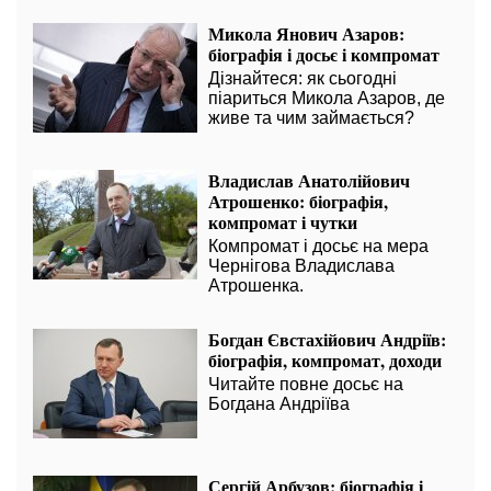
Микола Янович Азаров:
біографія і досьє і компромат
Дізнайтеся: як сьогодні
піариться Микола Азаров, де
живе та чим займається?
Владислав Анатолійович
Атрошенко: біографія,
компромат і чутки
Компромат і досьє на мера
Чернігова Владислава
Атрошенка.
Богдан Євстахійович Андріїв:
біографія, компромат, доходи
Читайте повне досьє на
Богдана Андріїва
Сергій Арбузов: біографія і