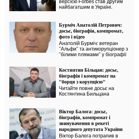
версією Forbes став другим
найбагатшим в Україні.
Бурміч Анатолій Петрович:
досьє, біографія, компромат,
фото і відео
Анатолій Бурміч: ветеран
"Альфи" та антикорупціонер з
"білими плямами" у біографії
Костянтин Більцан: досьє,
біографія і компромат на
"борця з корупцією"
Читайте повне досьє на
Костянтина Бильцана
Віктор Балога: досьє,
біографія, компромат і
звинувачення в рекеті
народного депутата України
Віктор Балога потрапив в