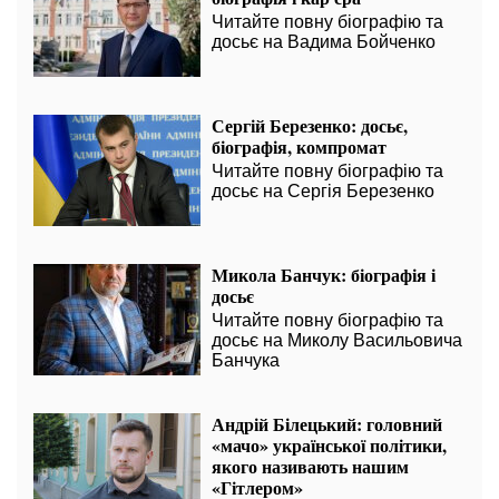
Читайте повну біографію та
досьє на Вадима Бойченко
Сергій Березенко: досьє,
біографія, компромат
Читайте повну біографію та
досьє на Сергія Березенко
Микола Банчук: біографія і
досьє
Читайте повну біографію та
досьє на Миколу Васильовича
Банчука
Андрій Білецький: головний
«мачо» української політики,
якого називають нашим
«Гітлером»