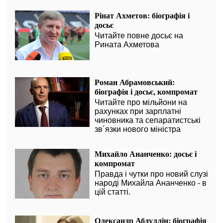
Рінат Ахметов: біографія і
досьє
Читайте повне досьє на
Рината Ахметова
Роман Абрамовський:
біографія і досьє, компромат
Читайте про мільйони на
рахунках при зарплатні
чиновника та сепаратистські
зв´язки нового міністра
Михайло Ананченко: досьє і
компромат
Правда і чутки про новий слузі
народі Михайла Ананченко - в
цій статті.
Олександр Абдуллін: біографія