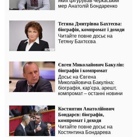
яких фігурував черкаський
мер Анатолій Бондаренко
Тетяна Дмитрівна Бахтеєва:
біографія, компромат і доходи
Читайте повне досьє на
Тетяну Бахтєєва
Євген Миколайович Бакулін:
біографія і компромат
Досьє на Євгена
Миколайовича Бакуліна:
біографія, кар'єра, арешт,
компромат – останні новини
Костянтин Анатолійович
Бондарєв: біографія,
компромат і доходи
Читайте повне досьє на
Костянтина Бондарева