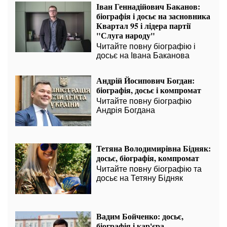
Іван Геннадійович Баканов:
біографія і досьє на засновника
Квартал 95 і лідера партії
"Слуга народу"
Читайте повну біографію і
досьє на Івана Баканова
Андрій Йосипович Богдан:
біографія, досьє і компромат
Читайте повну біографію
Андрія Богдана
Тетяна Володимирівна Бідняк:
досьє, біографія, компромат
Читайте повну біографію та
досьє на Тетяну Бідняк
Вадим Бойченко: досьє,
біографія і кар'єра