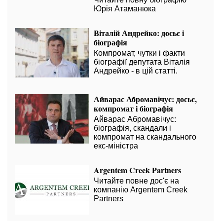
Юрія Атаманюка
Віталій Андрейко: досьє і
біографія
Компромат, чутки і факти
біографії депутата Віталія
Андрейко - в цій статті.
Айварас Абромавічус: досьє,
компромат і біографія
Айварас Абромавічус:
біографія, скандали і
компромат на скандального
екс-міністра
Argentem Creek Partners
Читайте повне дос'є на
компанію Argentem Creek
Partners