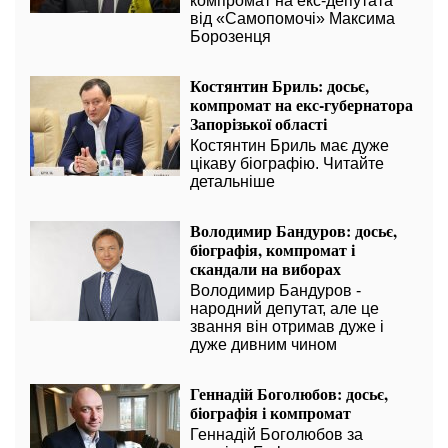
компромат на екс-депутата
від «Самопомочі» Максима
Борозенця
Костянтин Бриль: досьє,
компромат на екс-губернатора
Запорізької області
Костянтин Бриль має дуже
цікаву біографію. Читайте
детальніше
Володимир Бандуров: досьє,
біографія, компромат і
скандали на виборах
Володимир Бандуров -
народний депутат, але це
звання він отримав дуже і
дуже дивним чином
Геннадій Боголюбов: досьє,
біографія і компромат
Геннадій Боголюбов за