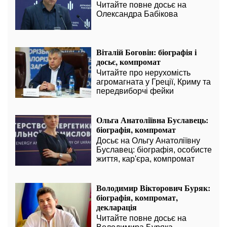
Читайте повне досьє на
Олександра Бабікова
Віталій Боговін: біографія і
досьє, компромат
Читайте про нерухомість
агромагната у Греції, Криму та
передвиборчі фейки
Ольга Анатоліївна Буславець:
біографія, компромат
Досьє на Ольгу Анатоліївну
Буславец: біографія, особисте
життя, кар'єра, компромат
Володимир Вікторович Буряк:
біографія, компромат,
декларація
Читайте повне досьє на