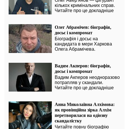
Олег Авер'янов — фігурант
кількох кримінальних справ.
Читайте про це докладніше
Олег Абрамічев: біографія,
досьє і компромат
Біографія і досьє на
кандидата в мери Харкова
Олега Абрамічева.
Вадим Акперов: біографія,
досьє і компромат
Вадим Акперов неодноразово
потрапляв у скандали.
Читайте про це докладніше
Анна Миколаївна Алхімова:
як провінційна зірка Алхім
перетворилася на одіозну
скандалістку
Читайте повну біографію