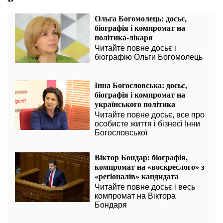
Ольга Богомолець: досьє,
біографія і компромат на
політика-лікаря
Читайте повне досьє і
біографію Ольги Богомолець
Інна Богословська: досьє,
біографія і компромат на
українського політика
Читайте повне досьє, все про
особисте життя і бізнесі Інни
Богословської
Віктор Бондар: біографія,
компромат на «воскреслого» з
«регіоналів» кандидата
Читайте повне досьє і весь
компромат на Віктора
Бондаря