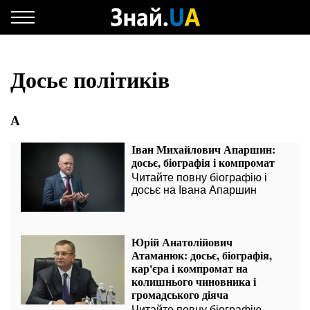
Досьє політиків
А
Іван Михайлович Апаршин:
досьє, біографія і компромат
Читайте повну біографію і
досьє на Івана Апаршин
Юрій Анатолійович
Атаманюк: досьє, біографія,
кар'єра і компромат на
колишнього чиновника і
громадського діяча
Читайте повну біографію