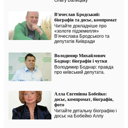
Ольгу Балицьку
В'ячеслав Бродський:
біографія та досьє, компромат
Читайте докладніше про
«золоте підземелля»
В'ячеслава Бродського та
депутатів Київради
Володимир Михайлович
Боднар: біографія і чутки
Володимир Боднар: правда
про київський депутата.
Алла Євгенівна Бобейко:
досьє, компромат, біографія,
фото
Читайте детальну біографію і
досьє на Бобейко Аллу