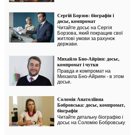
Сергій Борзов: біографія і
досьє, компромат
Читайте досьє на Сергія
Борзова, який покращив свої
житлові умови за рахунок
держави.
Михайло Бно-Айріян: досьє,
компромат і чутки
Правда и компромат на
Михаила Бно-Айриян - в этом
досье.
Соломія Анатоліївна
Бобровська: досьє, компромат,
біографія
Читайте детальну біографію і
досьє на Соломію Бобровську