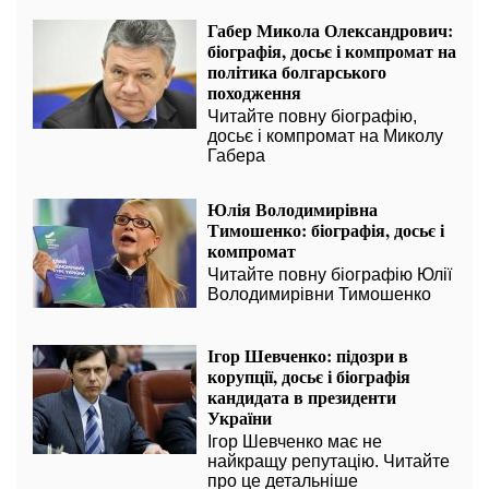
Габер Микола Олександрович:
біографія, досьє і компромат на
політика болгарського
походження
Читайте повну біографію,
досьє і компромат на Миколу
Габера
Юлія Володимирівна
Тимошенко: біографія, досьє і
компромат
Читайте повну біографію Юлії
Володимирівни Тимошенко
Ігор Шевченко: підозри в
корупції, досьє і біографія
кандидата в президенти
України
Ігор Шевченко має не
найкращу репутацію. Читайте
про це детальніше