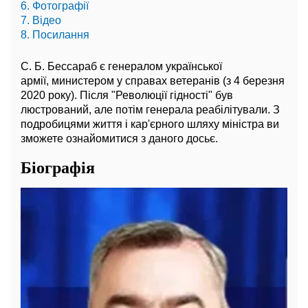
6. Фотографії
7. Відео
8. Посилання
С. Б. Бессараб є генералом української
армії, министером у справах ветеранів (з 4 березня
2020 року). Після "Революції гідності" був
люстрований, але потім генерала реабілітували. З
подробицями життя і кар'єрного шляху міністра ви
зможете ознайомитися з даного досьє.
Біографія