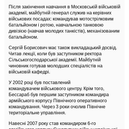
Після закінчення навчання в Московській військовій
академії, майбутній генерал служив на керівних
військових посадах: командував мотострілковим
батальйоном і ротою, навчальною танковою
дивізією (навчав молодих танкістів), механізованим
батальйоном.
Сергій Борисович має також викладацький досвід.
Читав лекції, коли був заступником ректора
Сільськогосподарської академії. Майбутній
чиновник готував молодших спеціалістів на
військовій кафедрі.
У 2002 році був поставлений
командувачем військового центру. Крім того,
Бессараб був першим заступником командира
армійського корпусу Північного оперативного
командування. Через 3 роки очолив Північне
територіальне управління.
Навесні 2007 року став командиром 6-го