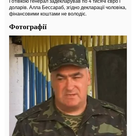
Готівкою генерал задекларував по 4 тисячі євро і
доларів. Алла Бессараб, згідно декларації чоловіка,
фінансовими коштами не володіє.
Фотографії