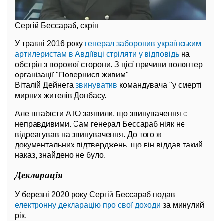
Сергій Бессараб, скрін
У травні 2016 року
генерал заборонив українським
артилеристам в Авдіївці стріляти у відповідь
на
обстріл з ворожої сторони. З цієї причини волонтер
організації "Повернися живим"
Віталій Дейнега
звинуватив
командувача "у смерті
мирних жителів Донбасу.
Але штабісти АТО заявили, що звинувачення є
неправдивими. Сам генерал Бессараб ніяк не
відреагував на звинувачення. До того ж
документальних підтверджень, що він віддав такий
наказ, знайдено не було.
Декларація
У березні 2020 року Сергій Бессараб подав
електронну декларацію про свої доходи
за минулий
рік.