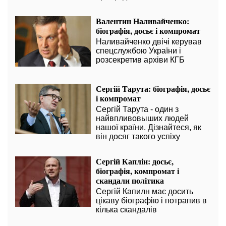
Валентин Наливайченко:
біографія, досьє і компромат
Наливайченко двічі керував
спецслужбою України і
розсекретив архіви КГБ
Сергій Тарута: біографія, досьє
і компромат
Сергій Тарута - один з
найвпливовыших людей
нашої країни. Дізнайтеся, як
він досяг такого успіху
Сергій Каплін: досьє,
біографія, компромат і
скандали політика
Сергій Капилн має досить
цікаву біографію і потрапив в
кілька скандалів