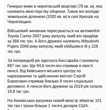
Генерал живе в чернігівській квартирі (78 кв. м), яка
належить міністерству оборони. Також він володіє
земельною ділянкою (1000 кв. м) в селі Крехаїв на
Чернігівщині.
Військовий чиновник пересувається на автомобілі
Toyota Camry 2007 року випуску, який він придбав
за 368 тис грн. А його дружині належить Mitsubishi
Pajero 2008 року випуску, який обійшовся їй у 228
тис грн.
За попередній рік зарплата Бессараба становила
887 тис грн. Ще 94,6 тисяч він отримав в якості
пенсії. Від Київського міського центру по
нарахуванню та здійсненню виплат Сергій
Борисович отримав близько 9 тисяч соціальної
допомоги. А пенсія його дружини за 2019 рік склала
19,8 тис грн.
На банківських рахунках новий міністр зберігає 101
тис грн і трохи більше 1 тисячі доларів США.