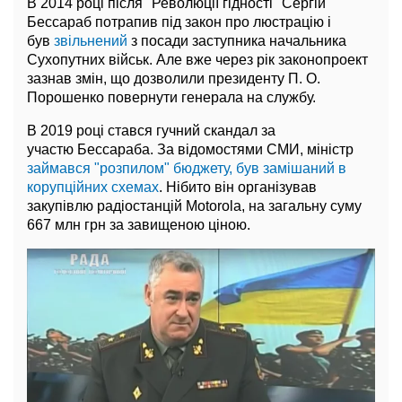
В 2014 році після "Революції гідності" Сергій
Бессараб потрапив під закон про люстрацію і
був
звільнений
з посади заступника начальника
Сухопутних військ. Але вже через рік законопроект
зазнав змін, що дозволили президенту П. О.
Порошенко повернути генерала на службу.
В 2019 році стався гучний скандал за
участю Бессараба. За відомостями СМИ, міністр
займався "розпилом" бюджету, був замішаний в
корупційних схемах
. Нібито він організував
закупівлю радіостанцій Motorola, на загальну суму
667 млн грн за завищеною ціною.