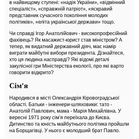
в найвищому ступені: «надія України», «відмінний
спеціаліст», «справжній патріот», «яскравий
представник сучасного покоління молодих
політиків», «еліта української держави» тощо.
Чи справді Ігор Анатолійович - високопрофесійний
фахівець? Як масажист-юрист став міністром? А
тепер, як видатний державний діяч, має намір
виграти майбутні вибори президента. Дізнайтеся,
хто ця людина насправді? Які відомі деталі
закулісної гри Міністерства екології, про які варто
говорити відкрито?
Сім'я
Народився в місті Олександрія Кіровоградської
області. Батьки - інженери-шляховики: тато -
Анатолій Павлович, мама - Марія Михайлівна. У
вересні 1971 року сім'я переїхала до Києва.
Дитинство та юність майбутнього політика пройшли
на Борщагівці. У нього є молодший брат Павло.