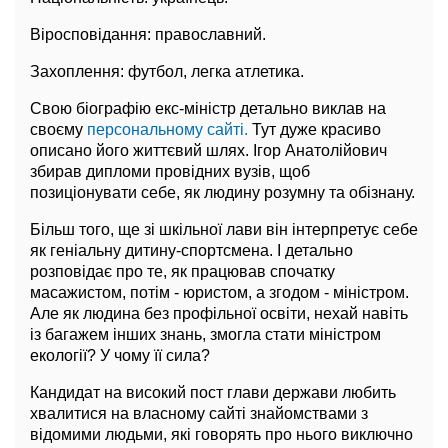
Віросповідання: православний.
Захоплення: футбол, легка атлетика.
Свою біографію екс-міністр детально виклав на
своєму
персональному сайті.
Тут дуже красиво
описано його життєвий шлях. Ігор Анатолійович
збирав дипломи провідних вузів, щоб
позиціонувати себе, як людину розумну та обізнану.
Більш того, ще зі шкільної лави він інтерпретує себе
як геніальну дитину-спортсмена. І детально
розповідає про те, як працював спочатку
масажистом, потім - юристом, а згодом - міністром.
Але як людина без профільної освіти, нехай навіть
із багажем інших знань, змогла стати міністром
екології? У чому її сила?
Кандидат на високий пост глави держави любить
хвалитися на власному сайті знайомствами з
відомими людьми, які говорять про нього виключно