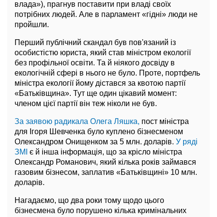
влада»), прагнув поставити при владі своїх
потрібних людей. Але в парламент «гідні» люди не
пройшли.
Перший публічний скандал був пов'язаний із
особистістю юриста, який став міністром екології
без профільної освіти. Та й ніякого досвіду в
екологічній сфері в нього не було. Проте, портфель
міністра екології йому дістався за квотою партії
«Батьківщина». Тут ще один цікавий момент:
членом цієї партії він теж ніколи не був.
За заявою радикала Олега Ляшка,
пост міністра
для Ігоря Шевченка було куплено бізнесменом
Олександром Онищенком за 5 млн. доларів.
У ряді
ЗМІ
є й інша інформація, що за крісло міністра
Олександр Романович, який кілька років займався
газовим бізнесом, заплатив «Батьківщині» 10 млн.
доларів.
Нагадаємо, що два роки тому щодо цього
бізнесмена було порушено кілька кримінальних