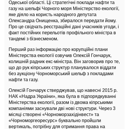
Одеської області. Ці стратегічні поклади нафти та
газу на шельфі Чорного моря Міністерство екології,
яке діяло на користь народного депутата
Олександра Онищенка, збиралося передати йому.
Про це свідчать реєстраційні дані учасників угоди, і
факт постійних перельотів профільного міністра в
тандемі з бізнесменом.
Перший раз інформацію про корупційні плани
Міністерства екології озвучив Олексій Гончарук,
колишній радник екс-міністра. Він заговорив про те,
що до рук кіпрських структур планувалося віддати
без аукціону Чорноморський шельф з покладами
нафти та газу.
Олексій Гончарук стверджував, що навесні 2015 р.
НАК «Надра України», яка була в підпорядкуванні
Міністерства екології, разом із двома кіпрськими
компаніями заснували дві нові структури. Через 3
місяці створені «Чорноморзахідінвест» та
«Чорноморгеоресурс» буквально пройшли
вертикаль, потрібну для отримання права на