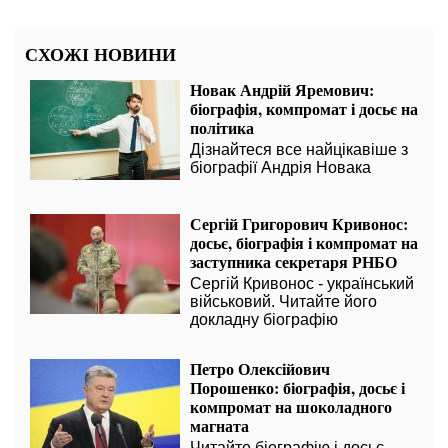
СХОЖІ НОВИНИ
Новак Андрій Яремович:
біографія, компромат і досьє на
політика
Дізнайтеся все найцікавіше з
біографії Андрія Новака
Сергій Григорович Кривонос:
досьє, біографія і компромат на
заступника секретаря РНБО
Сергій Кривонос - український
військовий. Читайте його
докладну біографію
Петро Олексійович
Порошенко: біографія, досьє і
компромат на шоколадного
магната
Читайте біографію і досьє