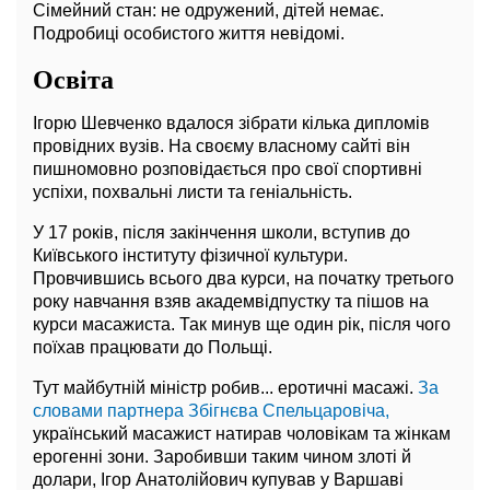
Сімейний стан: не одружений, дітей немає.
Подробиці особистого життя невідомі.
Освіта
Ігорю Шевченко вдалося зібрати кілька дипломів
провідних вузів. На своєму власному сайті він
пишномовно розповідається про свої спортивні
успіхи, похвальні листи та геніальність.
У 17 років, після закінчення школи, вступив до
Київського інституту фізичної культури.
Провчившись всього два курси, на початку третього
року навчання взяв академвідпустку та пішов на
курси масажиста. Так минув ще один рік, після чого
поїхав працювати до Польщі.
Тут майбутній міністр робив... еротичні масажі.
За
словами партнера Збігнєва Спельцаровіча,
український масажист натирав чоловікам та жінкам
ерогенні зони. Заробивши таким чином злоті й
долари, Ігор Анатолійович купував у Варшаві