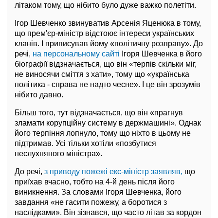
літаком тому, що нібито було дуже важко полетіти.
Ігор Шевченко звинуватив Арсенія Яценюка в тому,
що прем'єр-міністр відстоює інтереси українських
кланів. І приписував йому «політичну розправу». До
речі,
на персональному сайті
Ігоря Шевченка в його
біографії відзначається, що він «терпів скільки міг,
не виносячи сміття з хати», тому що «українська
політика - справа не надто чесне». І це він зрозумів
нібито давно.
Більш того, тут відзначається, що він «прагнув
зламати корупційну систему в держмашині». Однак
його терпіння лопнуло, тому що ніхто в цьому не
підтримав. Усі тільки хотіли «позбутися
неслухняного міністра».
До речі,
з приводу пожежі екс-міністр заявляв,
що
приїхав вчасно, тобто на 4-й день після його
виникнення. За словами Ігоря Шевченка, його
завдання «не гасити пожежу, а боротися з
наслідками». Він зізнався, що часто літав за кордон