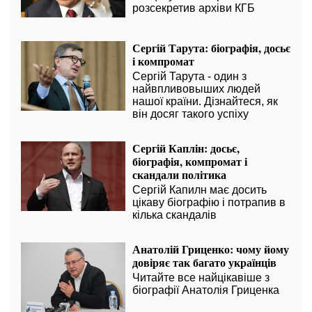
розсекретив архіви КГБ
Сергій Тарута: біографія, досьє
і компромат
Сергій Тарута - один з
найвпливовыших людей
нашої країни. Дізнайтеся, як
він досяг такого успіху
Сергій Каплін: досьє,
біографія, компромат і
скандали політика
Сергій Капилн має досить
цікаву біографію і потрапив в
кілька скандалів
Анатолій Гриценко: чому йому
довіряє так багато українців
Читайте все найцікавіше з
біографії Анатолія Гриценка