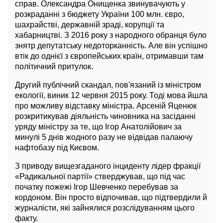
справ. Олександра Онищенка звинувачують у
розкраданні з бюджету України 100 млн. євро,
шахрайстві, державній зраді, корупції та
хабарництві. З 2016 року з народного обранця було
знятр депутатську недоторканність. Але він успішно
втік до однієї з європейських країн, отримавши там
політичний притулок.
Другий публічний скандал, пов'язаний із міністром
екології, виник 12 червня 2015 року. Тоді мова йшла
про можливу відставку міністра. Арсеній Яценюк
розкритикував діяльність чиновника на засіданні
уряду міністру за те, що Ігор Анатолійович за
минулі 5 днів жодного разу не відвідав палаючу
нафтобазу під Києвом.
З приводу вищезгаданого інциденту лідер фракції
«Радикальної партії» стверджував, що під час
початку пожежі Ігор Шевченко перебував за
кордоном. Він просто відпочивав, що підтвердили й
журналісти, які зайнялися розслідуванням цього
факту.