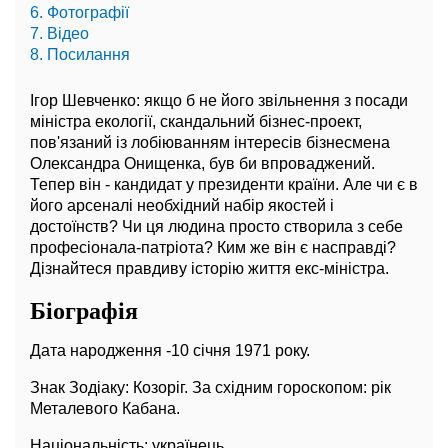
6. Фотографії
7. Відео
8. Посилання
Ігор Шевченко: якщо б не його звільнення з посади
міністра екології, скандальний бізнес-проект,
пов'язаний із лобіюванням інтересів бізнесмена
Олександра Онищенка, був би впроваджений.
Тепер він - кандидат у президенти країни. Але чи є в
його арсеналі необхідний набір якостей і
достоїнств? Чи ця людина просто створила з себе
професіонала-патріота? Ким же він є насправді?
Дізнайтеся правдиву історію життя екс-міністра.
Біографія
Дата народження -10 січня 1971 року.
Знак Зодіаку: Козоріг. За східним гороскопом: рік
Металевого Кабана.
Національність: українець.