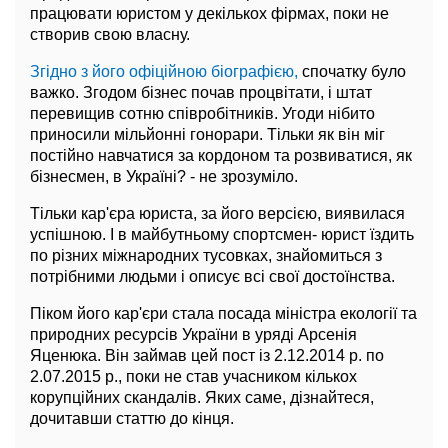
працювати юристом у декількох фірмах, поки не
створив свою власну.
Згідно з його офіційною біографією,
спочатку було
важко. Згодом бізнес почав процвітати, і штат
перевищив сотню співробітників. Угоди нібито
приносили мільйонні гонорари. Тільки як він міг
постійно навчатися за кордоном та розвиватися, як
бізнесмен, в Україні? - не зрозуміло.
Тільки кар'єра юриста, за його версією, виявилася
успішною. І в майбутньому спортсмен- юрист їздить
по різних міжнародних тусовках, знайомиться з
потрібними людьми і описує всі свої достоїнства.
Піком його кар'єри стала посада міністра екології та
природних ресурсів України в уряді Арсенія
Яценюка. Він займав цей пост із 2.12.2014 р. по
2.07.2015 р., поки не став учасником кількох
корупційних скандалів. Яких саме, дізнайтеся,
дочитавши статтю до кінця.