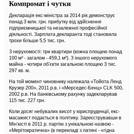
Компромат і чутки
Декларація екс-міністра за 2014 рік демонструє
понад 3 млн. грн. прибутку від здійснення
підприємницької та незалежної професійної
діяльності. Зарплата декларанта тоді становила
трохи більше 5,5 тис. грн.
З нерухомості: три квартири (кожна площею понад
100 м² - загалом - 459,1 м²). З іншого нерухомого
майна - чотири об'єкти загальною площею 3 тис.
297 кв. м.
На той момент чиновнику належала «Тойота Ленд
Крузер 200», 2011 р.в. і «Мерседес-Бенц» CLK 500,
2002 р.в. На банківському рахунку задекларував
115 тис. 227 грн.
Коли досяг небувалих висот у юриспруденції, екс-
масажист подається в політику. Зареєструвавши в
Мін'юсті в 2011 р. партію з унікальною назвою -
«Мерітократична» (в перекладі з латині - «гідна