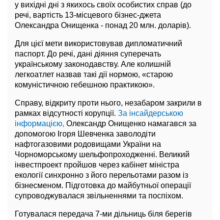
у вихідні дні з якихось своїх особистих справ (до
речі, вартість 13-місцевого бізнес-джета
Олександра Онищенка - понад 20 млн. доларів).
Для цієї мети використовував дипломатичний
паспорт. До речі, дані діяння суперечать
українському законодавству. Але колишній
легкоатлет назвав такі дії нормою, «старою
комуністичною гебешною практикою».
Справу, відкриту проти нього, незабаром закрили в
рамках відсутності корупції.
За інсайдерською
інформацією,
Олександр Онищенко намагався за
допомогою Ігоря Шевченка заволодіти
нафтогазовими родовищами України на
Чорноморському шельфопроходженні. Великий
інвестпроект пройшов через кабінет міністра
екології синхронно з його перельотами разом із
бізнесменом. Підготовка до майбутньої операції
супроводжувалася звільненнями та поспіхом.
Готувалася передача 7-ми дільниць біля берегів