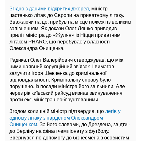
Згідно з даними відкритих джерел,
міністр
частенько літав до Європи на приватному літаку.
Зважаючи на це, прибув на місце пожежі із великим
запізненням. Як докази Олег Ляшко приводив
приліт міністра до «Жулян» із Ніцци приватним
літаком PHARO, що перебуває у власності
Олександра Онищенка.
Радикал Олег Валерійович стверджував, що між
ними наявний корупційний зв'язок. І вимагав
залучити Ігоря Шевченка до кримінальної
відповідальності. Кримінальну справу було
порушено. Із посади міністра його звільнили. Але
через рік київський райсуд визнав звинувачення
проти екс-міністра необґрунтованими.
Згодом колишній міністр підтвердив, що
летів у
одному літаку з нардепом Олександром
Онищенком.
За його словами, до Дрездена, звідти -
до Берліну на фінал чемпіонату з футболу.
Звернувся по допомогу до бізнесмена з особистим