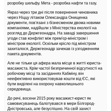
розробку шельфу. Мета - розробка нафти та газу.
Якраз через три дні після повернення чиновника
через Ніццу літаком Олександра Онищенка
документи, пов'язані з бізнесменом двома новими
компаніями, надійшли з Міністерства екології на
розгляд до Держгеонадра. На заваді завершення
угоди став конфлікт між прем'єр-міністром і
міністром екології. Оскільки крісло під міністром
захиталося, Держгеонадр зачекав із узгодженням
пакета документів.
Але не тільки ця афера мала місце в житті юриста-
масажиста. Крім частої безпричинної відсутності на
робочому місці та засіданнях Кабміну, він
неефективно використовував кошти від ЄС, які
були виділені на охорону навколишнього
середовища.
До речі, восени 2015 року масажист-юрист як
самовисуванець балотувався в мери Білгород-
Дністровська, але безуспішно. На свій захист