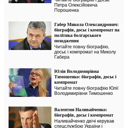
Петра Олексійовича
Порошенка
Габер Микола Олександрович:
біографія, досьє і компромат на
політика болгарського
походження
Читайте повну біографію,
досьє і компромат на Миколу
Габера
Юлія Володимирівна
Тимошенко: біографія, досьє і
компромат
Читайте повну біографію Юлії
Володимирівни Тимошенко
Валентин Наливайченко:
біографія, досьє і компромат
Наливайченко двічі керував
спецслужбою України і