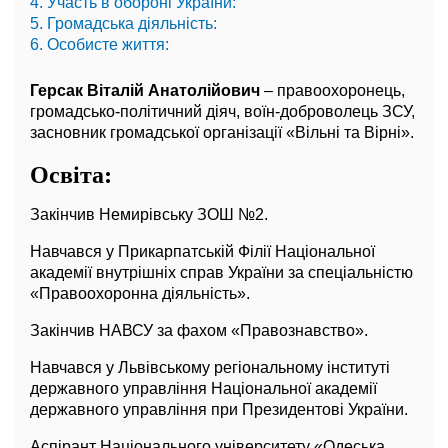
4. Участь в обороні України:
5. Громадська діяльність:
6. Особисте життя:
Герсак Віталій Анатолійович
– правоохоронець,
громадсько-політичний діяч, воїн-доброволець ЗСУ,
засновник громадської організації «Вільні та Вірні».
Освіта:
Закінчив Немирівську ЗОШ №2.
Навчався у Прикарпатській Філії Національної
академії внутрішніх справ України за спеціальністю
«Правоохоронна діяльність».
Закінчив НАВСУ за фахом «Правознавство».
Навчався у Львівському регіональному інституті
державного управління Національної академії
державного управління при Президентові України.
Аспірант Національного університету «Одеська