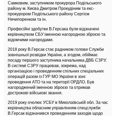
Самковим, заступником прокурора Подільського
району м. Києва Дмитром Прокудіним та екс-
прокурором Подіільського району Сергієм
Нечипоренком та ін.
Професійні здобутки В.Герсака були відзначені
керівництвом СБУ іменною нагородною зброєю та
відомчими нагородами.
2018 року В.Герсак стає радником голови Служби
зовнішньої розвідки України, а згодом, обіймає
посаду першого заступника начальника ДВБ СЗРУ.
В системі СЗРУ працював, зокрема, над
організацією і проведенням спільних спеціальних
операцій разом із ГУР МО України в зоні
проведення АТО та на території ОРДЛО. Був
нагороджений іменною зброєю та отримав
дострокові військові звання.
2019 року очолює УСБУ в Миколаївській обл. За час
керівництва обласним управлінням спецслужби
В.Герсак відзначився проведенням заходів щодо