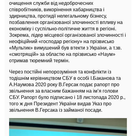
очищення служби від недоброчесних
співробітників, викорінення хабарництва і
здирництва, протидії нелегальному бізнесу,
позбавлення організованої злочинності впливу на
економіку і суспільно-політичне життя в регіоні.
Зокрема, лідер місцевої організованої злочинності і
неофіційний «господар регіону» на прізвисько
«Мультик» вимушений був втекти з України, а т.зв.
«смотрящій» за областю на прізвисько «Наум»
отримав тюремний термін.
Через постійні непорозуміння та конфлікти із
тодішнім керівництвом СБУ в особі І.Баканова та
А.Наумова 2020 року В.Герсак подає рапорт про
звільнення за власним бажанням на ім’я голови
СБУ. Рапорт було підписано і 18 листопада 2020 р.,
того ж дня Президент України видав Указ про
звільнення В.Герсака із займаної посади.