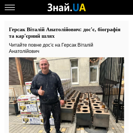
Герсак Віталій Анатолійович: дос'є, біографія
та кар'єрний шлях
Читайте повне дос'є на Герсак Віталій
Анатолійович