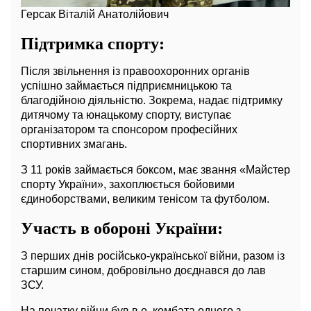
Герсак Віталій Анатолійович
Підтримка спорту:
Після звільнення із правоохоронних органів
успішно займається підприємницькою та
благодійною діяльністю. Зокрема, надає підтримку
дитячому та юнацькому спорту, виступає
організатором та спонсором професійних
спортивних змагань.
З 11 років займається боксом, має звання «Майстер
спорту України», захоплюється бойовими
єдиноборствами, великим тенісом та футболом.
Участь в обороні України:
З перших днів російсько-української війни, разом із
старшим сином, добровільно доєднався до лав
ЗСУ.
На початку війни був в.о. комбата одного з