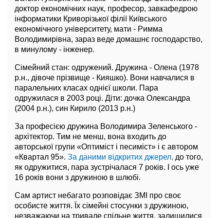
доктор економічних наук, професор, завкафедрою
інформатики Криворізької філії Київського
економічного університету, мати - Римма
Володимирівна, зараз веде домашнє господарство,
в минулому - інженер.
Сімейний стан: одружений. Дружина - Олена (1978
р.н., дівоче прізвище - Кияшко). Вони навчалися в
паралельних класах однієї школи. Пара
одружилася в 2003 році. Діти: дочка Олександра
(2004 р.н.), син Кирило (2013 р.н.)
За професією дружина Володимира Зеленського -
архітектор. Тим не менш, вона входить до
авторської групи «Оптиміст і песиміст» і є автором
«Квартал 95».
За даними відкритих джерел,
до того,
як одружитися, пара зустрічалася 7 років. І ось уже
16 років вони з дружиною в шлюбі.
Сам артист небагато розповідає ЗМІ про своє
особисте життя. Їх сімейні стосунки з дружиною,
незважаючи на тривале спільне життя, залишилися