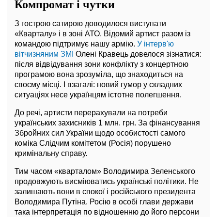
Компромат і чутки
З гострою сатирою доводилося виступати
«Кварталу» і в зоні АТО. Відомий артист разом із
командою підтримує нашу армію.
У інтерв'ю
вітчизняним ЗМІ
Олені Кравець довелося зізнатися:
після відвідування зони конфлікту з концертною
програмою вона зрозуміла, що знаходиться на
своєму місці. І взагалі: новий гумор у складних
ситуаціях несе українцям істотне полегшення.
До речі, артисти перерахували на потреби
українських захисників 1 млн. грн. За фінансування
Збройних сил України щодо особистості самого
коміка Слідчим комітетом (Росія) порушено
кримінальну справу.
Тим часом «кварталом» Володимира Зеленського
продовжують висміюватись українські політики. Не
залишають вони в спокої і російського президента
Володимира Путіна. Росію в особі глави держави
така інтерпретація по відношенню до його персони