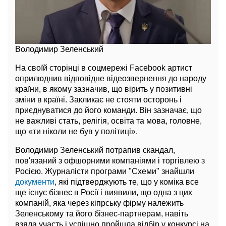
Володимир Зеленський
На своїй сторінці в соцмережі Facebook артист
оприлюднив відповідне відеозвернення до народу
країни, в якому зазначив, що вірить у позитивні
зміни в країні. Закликає не стояти осторонь і
приєднуватися до його команди. Він зазначає, що
не важливі стать, релігія, освіта та мова, головне,
що «ти ніколи не був у політиці».
Володимир Зеленський потрапив скандал,
пов'язаний з офшорними компаніями і торгівлею з
Росією. Журналісти програми "Схеми" знайшли
документи
, які підтверджують те, що у коміка все
ще існує бізнес в Росії і виявили, що одна з цих
компаній, яка через кіпрську фірму належить
Зеленському та його бізнес-партнерам, навіть
взяла участь і успішно пройшла відбір у конкурсі на