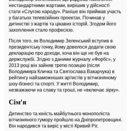
нестандартними жартами, вирішив у дійсності
стати «Слугою народу». Раніше він приймав участь
у багатьох телевізійних проектах. Починав у
дитинстві з жартів та цікавих історій. Згодом його
захоплення стало професією.
Після того, як Володимир Зеленський вступив в
президентську гонку, йому довелося додати свою
декларацію про доходи, хоча він ще не був на
держслужбі. Згідно з даними журналу «Форбс», у
2013 році він зайняв третю позицію (після
Володимира Кличка та Святослава Вакарчука) в
рейтингу найзаможніших артистів у вітчизняному
шоу-бізнесі та спорті. У житті Володимир,
незважаючи на славу та гроші, не «включає зірку».
Сім'я
Дитинство та юність майбутнього монополіста
вітчизняного гумору пройшло на Дніпропетровщині.
Він народився та виріс у місті Кривий Ріг.