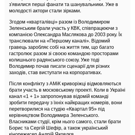
з'явилися перші фанати та шанувальники. Уже в
молодості актори стали зірками.
Згодом «кварталівці» разом із Володимиром
Зеленським брали участь у КВК, співпрацюючи з
компанією Олександра Маслякова до 2003 року. Їх
транслювали на «Першому каналі». Відомий
гравець заробляє собі на життя тим, що багато
гастролює разом зі своєю командою просторами
колишнього радянського союзу. Уже тоді
Володимир почав писати сценарії для різних
заходів, став виступати на корпоративах.
Після конфлікту з АМіК криворіжці відмовляються
брати участь в московському проекті. Коли в Україні
канал «1 + 1» запропонував відомій команді
зробити передачу з їхніх найкращих номерів, вони
перетворилися на студію «Квартал 95» під
керівництвом Володимира Зеленського.
Власниками студії, крім нього самого, стали брати
Борис та Сергій Шефір, а також український
кінорежисер Андрій Яковлєв.