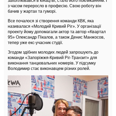
захоплювався в юнацтві, стало його покликанням. І
з часом переросло в професію. Свою роботу він
бачив у жартах та гуморі.
Все почалося зі створення команди КВК, яка
називалася «Молодий Кривий Ріг». У організації
проекту йому допомагали актор та автор «Квартал
95» Олександр Пікалов, а також Денис Манжосов,
тепер уже екс-учасник студії.
Згодом здібних молодих людей запрошують до
команди «Запоріжжя-Кривий Ріг-Транзит» для
виконання танцювальних номерів. У підсумку
Володимир стає виконавцем різних ролей.