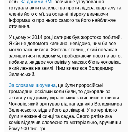
осіб.
За даними ЗМІ,
злочинне угруповання
готувала акти насильства проти лідера кварталу та
членів його сім'ї, за останні півроку вивчаючи
інформацію про нього самого та його найближче
оточення.
У цьому ж 2014 році сатирик був жорстоко побитий.
Якби не допомога киянина, невідомо, чим би все
могло закінчитися. Житель столиці, який побажав
залишитися невідомим, проїжджаючи повз на авто,
побачив, як двоє чоловіків у масках б'ють чоловіка,
який лежав на землі. Ним виявився Володимир
Зеленський.
За словами шоумена,
це були проросійські
громадяни, оскільки коли били, то докоряли за
активну підтримку українських захисників вітчизни.
Чоловік, який врятував від нападників Володимира
Зеленського, відвіз його до лікарні. У потерпілого
були множинні синці та садна. Свого рятівника
комік віддячив словесно та матеріально, вручивши
йому 500 тис. грн.