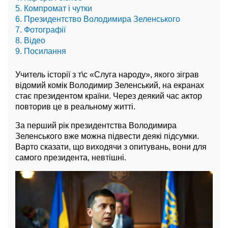
5. Компромат і чутки
6. Президентство Володимира Зеленського
7. Фотографії
8. Відео
9. Посилання
Учитель історії з т\с «Слуга народу», якого зіграв
відомий комік Володимир Зеленський, на екранах
стає президентом країни. Через деякий час актор
повторив це в реальному житті.
За перший рік президентства Володимира
Зеленського вже можна підвести деякі підсумки.
Варто сказати, що виходячи з опитувань, вони для
самого президента, невтішні.