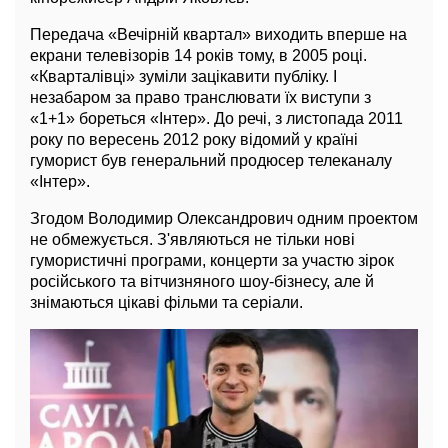
Передача «Вечірній квартал» виходить вперше на
екрани телевізорів 14 років тому, в 2005 році.
«Кварталівці» зуміли зацікавити публіку. І
незабаром за право транслювати їх виступи з
«1+1» бореться «Інтер». До речі, з листопада 2011
року по вересень 2012 року відомий у країні
гуморист був генеральний продюсер телеканалу
«Інтер».
Згодом Володимир Олександрович одним проектом
не обмежується. З'являються не тільки нові
гумористичні програми, концерти за участю зірок
російського та вітчизняного шоу-бізнесу, але й
знімаються цікаві фільми та серіали.