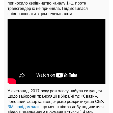
приносило керівництво каналу 1+1, проте
трансгендер їх не прийняла. І відмовилася
співпрацювати з цим телеканалом.
У листопаді 2017 року розголосу набула ситуацієя
щодо заборони трансляції в Україні т\с «Свати».
Головний «кварталівець» різко розкритикував СБУ.
ЗМІ повідомляли,
що менш ніж за добу подивитися
відео зі зверненням шоумена встигли 1,4 млн.