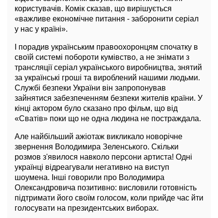
користувачів. Комік сказав, що вирішується
«важливе економічне питання - заборонити серіал
у нас у країні».
І порадив українським правоохоронцям спочатку в
своїй системі побороти кумівство, а не знімати з
трансляції серіал українського виробництва, знятий
за українські гроші та вироблений нашими людьми.
Службі безпеки України він запропонував
зайнятися забезпеченням безпеки жителів країни. У
кінці актором було сказано про фільм, що від
«Сватів» поки що не одна людина не постраждала.
Але найбільший ажіотаж викликало новорічне
звернення Володимира Зеленського. Скільки
розмов з'явилося навколо персони артиста! Одні
українці відреагували негативно на виступ
шоумена. Інші говорили про Володимира
Олександровича позитивно: висловили готовність
підтримати його своїм голосом, коли прийде час йти
голосувати на президентських виборах.