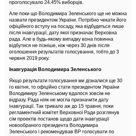
проголосувало 24.45% виборців.
Але поки що Володимира Зеленського ще не можна
назвати президентом України. Потрібно чекати його
офіційного вступу на посаду, яка відбудеться лише
після інавгурації, дату якої призначає Верховна
рада. Але в будь-якому випадку вона повинна
відбутися не пізніше, ніж через 30 днів після
оголошення результатів голосування, тобто до 3
червня 2019 року.
Інавгурація Володимира Зеленського
Якщо результати голосування ми дізналися ще 30
го квітня, то офіційно стати президентом України
Володимиру Зеленському вдалося зовсім не
відразу. Рада ніяк не могла призначити дату
інавгурації. Так тривало аж до 15 травня, поки
регламентний комітет Верховної Ради розглянув
сім проектів постанов щодо дати інавгурації
новообраного президента Володимира
Зеленського і рекомендував ВР голосувати по