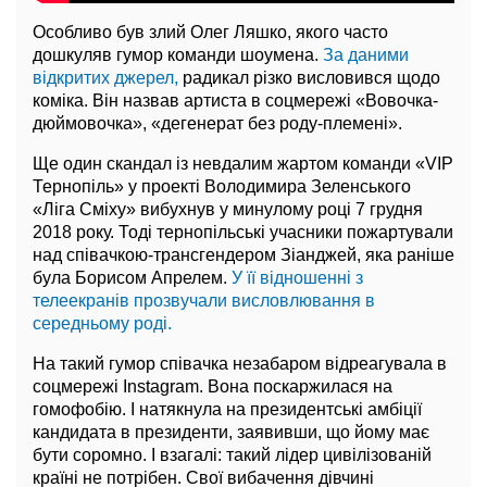
Особливо був злий Олег Ляшко, якого часто
дошкуляв гумор команди шоумена.
За даними
відкритих джерел,
радикал різко висловився щодо
коміка. Він назвав артиста в соцмережі «Вовочка-
дюймовочка», «дегенерат без роду-племені».
Ще один скандал із невдалим жартом команди «VIP
Тернопіль» у проекті Володимира Зеленського
«Ліга Сміху» вибухнув у минулому році 7 грудня
2018 року. Тоді тернопільські учасники пожартували
над співачкою-трансгендером Зіанджей, яка раніше
була Борисом Апрелем.
У її відношенні з
телеекранів прозвучали висловлювання в
середньому роді.
На такий гумор співачка незабаром відреагувала в
соцмережі Instagram. Вона поскаржилася на
гомофобію. І натякнула на президентські амбіції
кандидата в президенти, заявивши, що йому має
бути соромно. І взагалі: такий лідер цивілізованій
країні не потрібен. Свої вибачення дівчині