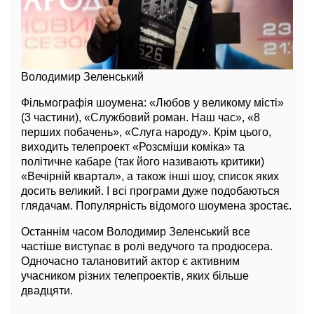
Володимир Зеленський
Фільмографія шоумена: «Любов у великому місті»
(3 частини), «Службовий роман. Наш час», «8
перших побачень», «Слуга народу». Крім цього,
виходить телепроект «Розсміши коміка» та
політичне кабаре (так його називають критики)
«Вечірній квартал», а також інші шоу, список яких
досить великий. І всі програми дуже подобаються
глядачам. Популярність відомого шоумена зростає.
Останнім часом Володимир Зеленський все
частіше виступає в ролі ведучого та продюсера.
Одночасно талановитий актор є активним
учасником різних телепроектів, яких більше
двадцяти.