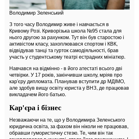
Володимир Зеленський
З того часу Володимир живе і навчається в
Кривому Розі. Криворізька школа №95 стала для
нього другою за рахунком. Тут він був старостою і
активістом класу, захоплювався спортом і КВК,
відвідував танці та гурток самодіяльності, брав
участь у студентському театрі естрадних мініатюр.
Навчався на відмінно - в його атестаті всього дві
четвірки. У 17 років, закінчивши школу, мріяв про
кар'єру дипломата. Планував вступити др МДІМО,
але здобув вищу освіту юриста у ВНЗ, де працював
викладачем його батько.
Кар'єра і бізнес
Незважаючи на те, що у Володимира Зеленського
юридична освіта, за фахом він ніколи не працював,
обравши гумористичну стезю. Те, чим він так