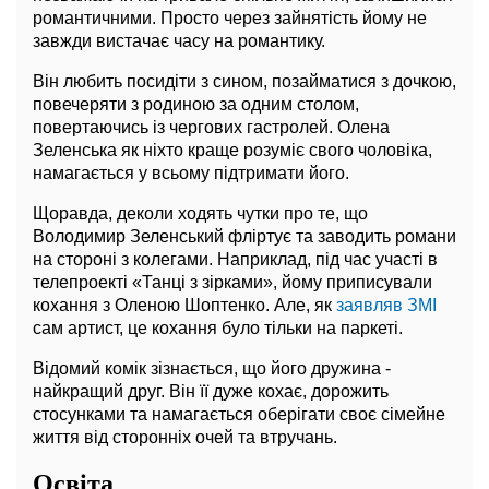
романтичними. Просто через зайнятість йому не
завжди вистачає часу на романтику.
Він любить посидіти з сином, позайматися з дочкою,
повечеряти з родиною за одним столом,
повертаючись із чергових гастролей. Олена
Зеленська як ніхто краще розуміє свого чоловіка,
намагається у всьому підтримати його.
Щоравда, деколи ходять чутки про те, що
Володимир Зеленський фліртує та заводить романи
на стороні з колегами. Наприклад, під час участі в
телепроекті «Танці з зірками», йому приписували
кохання з Оленою Шоптенко. Але, як
заявляв ЗМІ
сам артист, це кохання було тільки на паркеті.
Відомий комік зізнається, що його дружина -
найкращий друг. Він її дуже кохає, дорожить
стосунками та намагається оберігати своє сімейне
життя від сторонніх очей та втручань.
Освіта