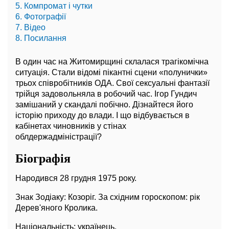
5. Компромат і чутки
6. Фотографії
7. Відео
8. Посилання
В один час на Житомирщині склалася трагікомічна
ситуація. Стали відомі пікантні сцени «полунички»
трьох співробітників ОДА. Свої сексуальні фантазії
трійця задовольняла в робочий час. Ігор Гундич
замішаний у скандалі побічно. Дізнайтеся його
історію приходу до влади. І що відбувається в
кабінетах чиновників у стінах
облдержадміністрації?
Біографія
Народився 28 грудня 1975 року.
Знак Зодіаку: Козоріг. За східним гороскопом: рік
Дерев'яного Кролика.
Національність: українець.