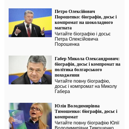
Петро Олексійович
Порошенко: біографія, досьє і
компромат на шоколадного
магната
Читайте біографію і досьє
Петра Олексійовича
Порошенка
Габер Микола Олександрович:
біографія, досьє і компромат на
політика болгарського
походження
Читайте повну біографію,
досьє і компромат на Миколу
Габера
Юлія Володимирівна
Тимошенко: біографія, досьє і
компромат
Читайте повну біографію Юлії
Володимирівни Тимошенко