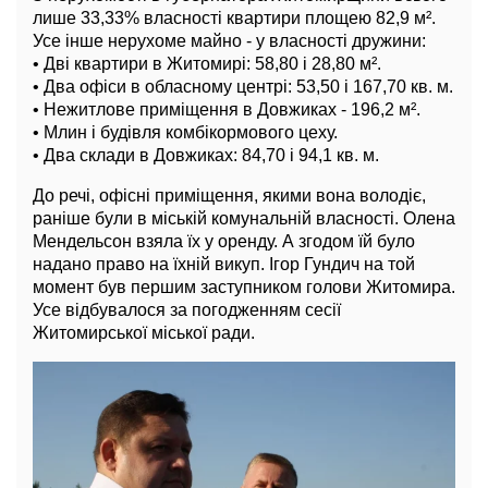
лише 33,33% власності квартири площею 82,9 м².
Усе інше нерухоме майно - у власності дружини:
• Дві квартири в Житомирі: 58,80 і 28,80 м².
• Два офіси в обласному центрі: 53,50 і 167,70 кв. м.
• Нежитлове приміщення в Довжиках - 196,2 м².
• Млин і будівля комбікормового цеху.
• Два склади в Довжиках: 84,70 і 94,1 кв. м.
До речі, офісні приміщення, якими вона володіє,
раніше були в міській комунальній власності. Олена
Мендельсон взяла їх у оренду. А згодом їй було
надано право на їхній викуп. Ігор Гундич на той
момент був першим заступником голови Житомира.
Усе відбувалося за погодженням сесії
Житомирської міської ради.