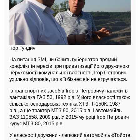
Ігор Гундич
На питання ЗМІ, чи бачить губернатор прямий
конфлікт інтересів при приватизації його дружиною
нерухомості комунальної власності, Ігор Петрович
ухильно відповів, що в її бізнес він не втручається.
Із транспортних засобів Ігорю Петровичу належить
вантажівка ГАЗ 53, 1992 р.в. У його власності також
сільськогосподарська техніка ХТЗ, Т-150К, 1987
р.в., а ще трактор МТЗ 80, 2015 р.в. і автомобіль
ЗАЗ 110558, 2009 р.в. У 2015-му році Ігор Петрович
купує МТЗ-80, 2015 р.в.
У власності дружини - легковий автомобіль «Тойота