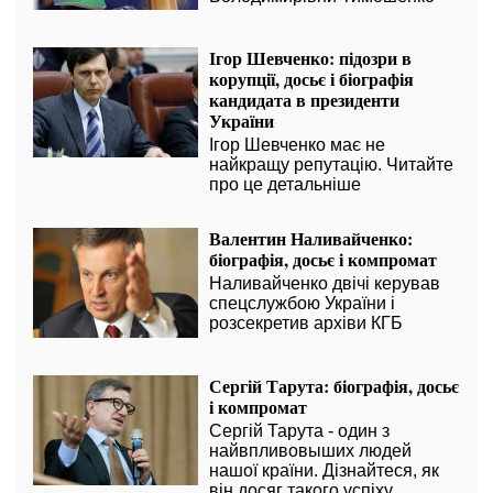
Ігор Шевченко: підозри в
корупції, досьє і біографія
кандидата в президенти
України
Ігор Шевченко має не
найкращу репутацію. Читайте
про це детальніше
Валентин Наливайченко:
біографія, досьє і компромат
Наливайченко двічі керував
спецслужбою України і
розсекретив архіви КГБ
Сергій Тарута: біографія, досьє
і компромат
Сергій Тарута - один з
найвпливовыших людей
нашої країни. Дізнайтеся, як
він досяг такого успіху