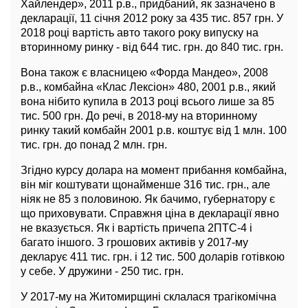
Хайлендер», 2011 р.в., придбаний, як зазначено в
декларації, 11 cічня 2012 року за 435 тис. 857 грн. У
2018 році вартість авто такого року випуску на
вторинному ринку - від 644 тис. грн. до 840 тис. грн.
Вона також є власницею «Форда Мандео», 2008
р.в., комбайна «Клас Лексіон» 480, 2001 р.в., який
вона нібито купила в 2013 році всього лише за 85
тис. 500 грн. До речі, в 2018-му на вторинному
ринку такий комбайн 2001 р.в. коштує від 1 млн. 100
тис. грн. до понад 2 млн. грн.
Згідно курсу долара на момент прибання комбайна,
він міг коштувати щонайменше 316 тис. грн., але
ніяк не 85 з половиною. Як бачимо, губернатору є
що приховувати. Справжня ціна в декларації явно
не вказується. Як і вартість причепа 2ПТС-4 і
багато іншого. З грошових активів у 2017-му
декларує 411 тис. грн. і 12 тис. 500 доларів готівкою
у себе. У дружини - 250 тис. грн.
У 2017-му на Житомирщині склалася трагікомічна