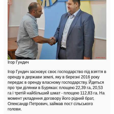
Ігор Гундич
Ігор Гундич засновує своє господарство під взяття в
оренду в держави землі, яку в березні 2016 року
передає в оренду власному господарству. Йдеться
про три ділянки в Буряках: площею 22,39 га, 20,53
га і третій найбільший шмат - площею 112,83 га. На
момент укладення договору його рідний брат,
Олександр Петрович, займав пост сільського
голови.