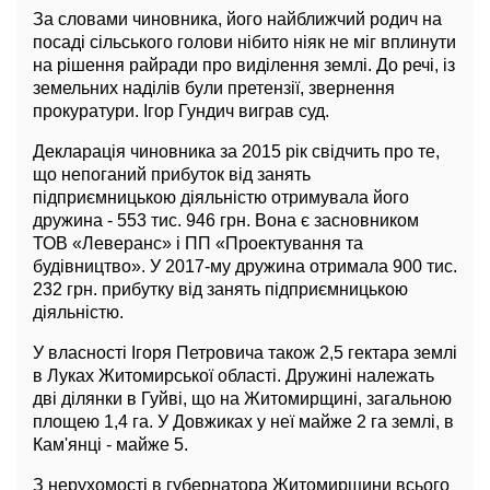
За словами чиновника, його найближчий родич на
посаді сільського голови нібито ніяк не міг вплинути
на рішення райради про виділення землі. До речі, із
земельних наділів були претензії, звернення
прокуратури. Ігор Гундич виграв суд.
Декларація чиновника за 2015 рік свідчить про те,
що непоганий прибуток від занять
підприємницькою діяльністю отримувала його
дружина - 553 тис. 946 грн. Вона є засновником
ТОВ «Леверанс» і ПП «Проектування та
будівництво». У 2017-му дружина отримала 900 тис.
232 грн. прибутку від занять підприємницькою
діяльністю.
У власності Ігоря Петровича також 2,5 гектара землі
в Луках Житомирської області. Дружині належать
дві ділянки в Гуйві, що на Житомирщині, загальною
площею 1,4 га. У Довжиках у неї майже 2 га землі, в
Кам'янці - майже 5.
З нерухомості в губернатора Житомирщини всього