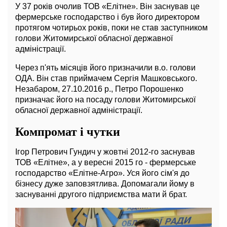
У 37 років очолив ТОВ «Елітне». Він заснував це
фермерське господарство і був його директором
протягом чотирьох років, поки не став заступником
голови Житомирської обласної державної
адміністрації.
Через п'ять місяців його призначили в.о. голови
ОДА. Він став приймачем Сергія Машковського.
Незабаром, 27.10.2016 р., Петро Порошенко
призначає його на посаду голови Житомирської
обласної державної адміністрації.
Компромат і чутки
Ігор Петрович Гундич у жовтні 2012-го заснував
ТОВ «Елітне», а у вересні 2015 го - фермерське
господарство «Елітне-Агро». Уся його сім'я до
бізнесу дуже заповзятлива. Допомагали йому в
заснуванні другого підприємства мати й брат.