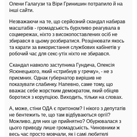
Олени Галагузи та Віри Гринишин потрапило й на
інші сайти.
Незважаючи на те, що серйозний скандал набирав
масштабів - громадськість бурхливо реагувала в
соцмережах, ніхто з високопоставлених осіб не
збирався в цьому розбиратися. Розцінювати якось
та карати за використання службових кабінетів у
робочий час для секс-утіх ніхто не збирався.
Скандал навколо заступника Гундича, Олексія
Ясюнецького, який «стрибнув у гречку», - не з
приємних. Однак губернатор вирішив не
показувати слабинку. Напевно, саме тому, що
вважає себе жорстким демократом, який обіцяв
боротися з корупцією. Виходить, тільки на словах.
А, може, стіни ОДА є притоном? І нікого з депутатів
не бентежить те, що там відбуваються оргії?
Можливо, для них це прийнятно? Обурювалася з
цього приводу лише громадськість. Чиновники ж
весь час просто мовчали, як і самі любителі