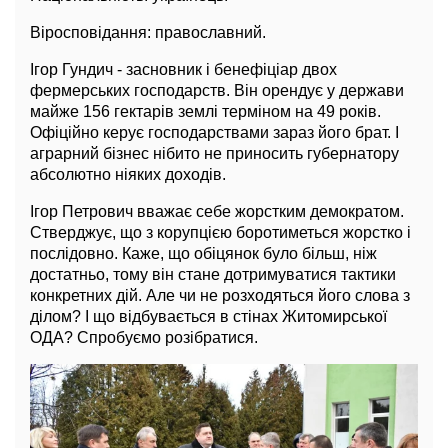
Віросповідання: православний.
Ігор Гундич - засновник і бенефіціар двох
фермерських господарств. Він орендує у держави
майже 156 гектарів землі терміном на 49 років.
Офіційно керує господарствами зараз його брат. І
аграрний бізнес нібито не приносить губернатору
абсолютно ніяких доходів.
Ігор Петрович вважає себе жорстким демократом.
Стверджує, що з корупцією боротиметься жорстко і
послідовно. Каже, що обіцянок було більш, ніж
достатньо, тому він стане дотримуватися тактики
конкретних дій. Але чи не розходяться його слова з
ділом? І що відбувається в стінах Житомирської
ОДА? Спробуємо розібратися.