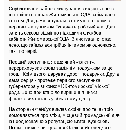
Опубліковане вайбер-листування свідчить про те,
що трійця в стінах Житомирської ОДА займалася...
сексом. Дві дами вступали в інтимні стосунки з
першим заступником Гундича в робочий час. Для
занять сексом відмінно підходили службові
кабінети Житомирської ОДА. З листування стає
ясно, що займалася трійця інтимом як одночасно,
так і по черзі.
Перший заступник, як вдячний «клієнт»,
перераховував своїм заміжнім подружкам за це
гроші. Крім цього, дарував дорогі подарунки. Друга
дама серця - протеже першого заступника
губернатора у виконкомі Житомирської міської
ради. Вона причетна до вирішення низки
фінансових питань у обласному центрі.
На сторінки Фейбук виклав скріни про те, як тріо
домовляється про втіхи, місцевий громадський діяч
із неоднозначною репутацією Євген Кузнєцов.
Потім інтимне листування Олексія Ясюнецкого,