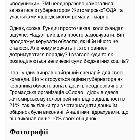
«полунички». ЗМІ неодноразово намагалися
зв'язатися з губернатором Житомирської ОДА та
учасниками «шведського» роману, - марно.
Однак, схоже, Гундич просто чекав, коли скандал
вщухне. Надалі вирішив просто замовчувати. Він
продовжує керувати областю, як ніби нічого не
сталося. Але чому мовчать ті, хто повинен
дотримуватися порядку? І взагалі: куди та як
розподіляються величезні суми бюджетних коштів?
Ігор Гундич вибрав найгірший сценарій для своєї
команди. Що ж стосується оцінки губернатора як
керівника області, вона є досить неоднозначною.
Громадська організація «Слово і діло» відвела
житомирському голові рейтинг відповідальності в
21%, так як тільки три з чотирнадцяти даних їм
обіцянок були виконані. Аналітики підрахували, що
він виконав лише 10% своїх обіцянок.
Фотографії