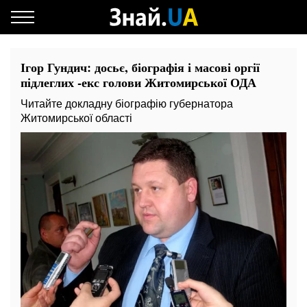
Ігор Гундич: досьє, біографія і масові оргії
підлеглих -екс голови Житомирської ОДА
Читайте докладну біографію губернатора
Житомирської області