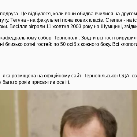
одруга. Це відбулося, коли вони обидва вчилися на другом
туту. Тетяна - на факультеті початкових класів, Степан - на і
оки. Весілля зіграли 11 жовтня 2003 року на Шумщині, звідк
кафедральному соборі Тернополя. Звідти всі гості вирушил
ні близько сотні гостей: по 50 осіб з кожного боку. Всі клопо
, яка розміщена на офіційному сайті Тернопільської ОДА, св
багато років присвятив освіті.