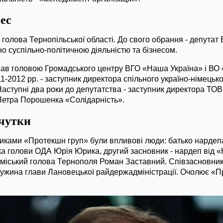
нес
- голова Тернопільської області. До свого обрання - депутат
 суспільно-політичною діяльністю та бізнесом.
ював головою Громадського центру ВГО «Наша Україна» і В
1-2012 рр. - заступник директора спільного україно-німецьк
. Наступні два роки до депутатства - заступник директора ТО
 Петра Порошенка «Солідарність».
 чутки
никами «Протекшн груп» були впливові люди: батько нардеп
ка голови ОДА Юрія Юрика, другий засновник - нардеп від 
міський голова Тернополя Роман Заставний. Співзасновник 
ружина глави Лановецької райдержадміністрації. Очолює «Пр