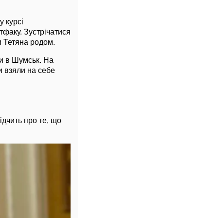
у курсі
стфаку. Зустрічатися
и Тетяна родом.
и в Шумськ. На
ти взяли на себе
ідчить про те, що