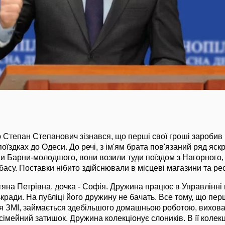
ю Степан Степанович зізнався, що перші свої гроші заробив
оїздках до Одеси. До речі, з ім'ям брата пов'язаний ряд яс
ми Барни-молодшого, вони возили туди поїздом з Нагорного,
вбасу. Поставки нібито здійснювали в місцеві магазини та ре
етяна Петрівна, дочка - Софія. Дружина працює в Управлінні 
кради. На публіці його дружину не бачать. Все тому, що перш
ся ЗМІ, займається здебільшого домашньою роботою, вихова
імейний затишок. Дружина колекціонує слоників. В її колекці