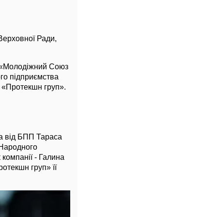
 Верховної Ради,
О «Молодіжний Союз
ого підприємства
В «Протекшн груп».
а від БПП Тараса
«Народного
компанії - Галина
отекшн груп» її