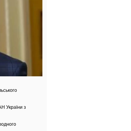
льського
АН України з
ародного