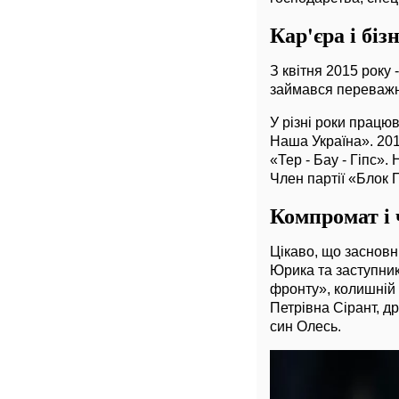
Кар'єра і біз
З квітня 2015 року 
займався переважно
У різні роки прац
Наша Україна». 201
«Тер - Бау - Гіпс»
Член партії «Блок
Компромат і
Цікаво, що заснов
Юрика та заступни
фронту», колишній 
Петрівна Сірант, д
син Олесь.