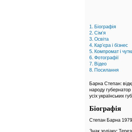
1. Біографія
2. Сім'я
3. Освіта
4. Кар'єра і бізнес
5. Компромат і чутк
6. Фотографії
7. Відео
8. Посилання
Барна Степан: відк
народу губернатор 
усіх українських г
Біографія
Степан Барна 1979
Знак зодіаку: Терез