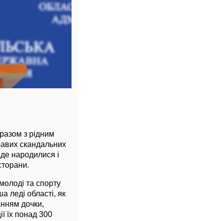
 разом з рідним
кравих скандальних
 де народилися і
сторани.
молоді та спорту
а леді області, як
нням дочки,
ї їх понад 300