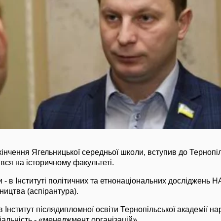
закінчення Ягельницької середньої школи, вступив до Тернопі
ався на історичному факультеті.
и - в Інституті політичних та етнонаціональних досліджень Н
ництва (аспірантура).
в Інститут післядипломної освіти Тернопільської академії н
іальність - «менеджмент організацій».