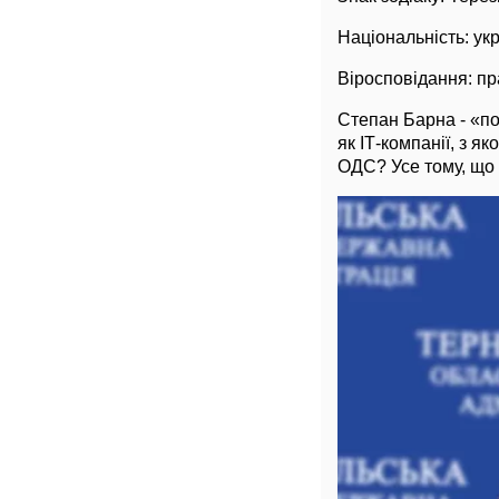
Національність: укр
Віросповідання: п
Степан Барна - «по
як ІТ-компанії, з я
ОДС? Усе тому, що 