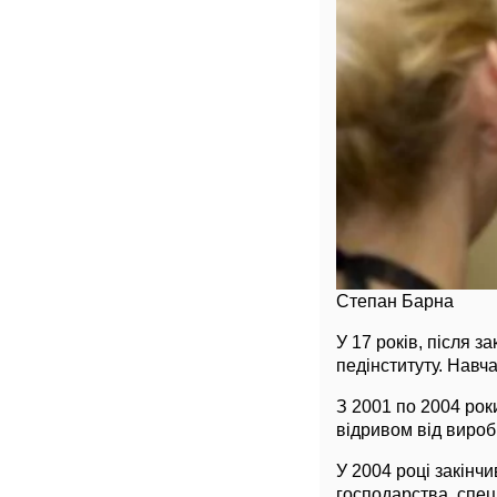
Степан Барна
У 17 років, після 
педінституту. Навч
З 2001 по 2004 рок
відривом від вироб
У 2004 році закінчи
господарства, спец