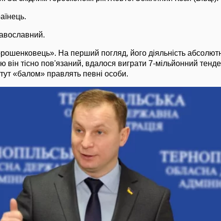
аїнець.
равославний.
рошенковець». На перший погляд, його діяльність абсолют
кою він тісно пов'язаний, вдалося виграти 7-мільйонний тенд
тут «балом» правлять певні особи.