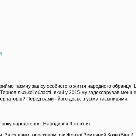
и
риймо таємну завісу особистого життя народного обранця. 
Тернопільської області, який у 2015-му задекларував менше
убернаторів? Перед вами - його досьє з усіма таємницями.
 року народження. Народився 9 жовтня.
и. За східним гороскопом: рік Жовтої Земляний Кози (Вівці).