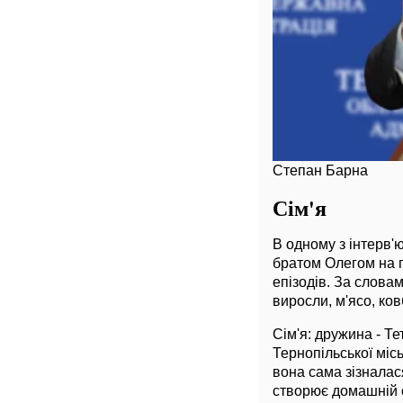
Степан Барна
Сім'я
В одному з інтерв'
братом Олегом на п
епізодів. За слова
виросли, м'ясо, ко
Сім'я: дружина - Т
Тернопільської місь
вона сама зізнала
створює домашній с