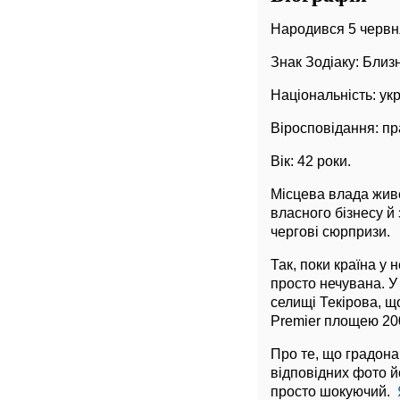
Народився 5 червня
Знак Зодіаку: Близн
Національність: укр
Віросповідання: п
Вік: 42 роки.
Місцева влада живе 
власного бізнесу й
чергові сюрпризи.
Так, поки країна у 
просто нечувана. У
селищі Текірова, щ
Premier площею 200 
Про те, що градона
відповідних фото й
просто шокуючий.