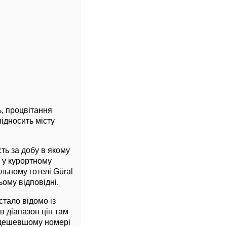
ь, процвітання
ідносить місту
сть за добу в якому
в у курортному
льному готелі Güral
ьому відповідні.
стало відомо із
в діапазон цін там
дешевшому номері