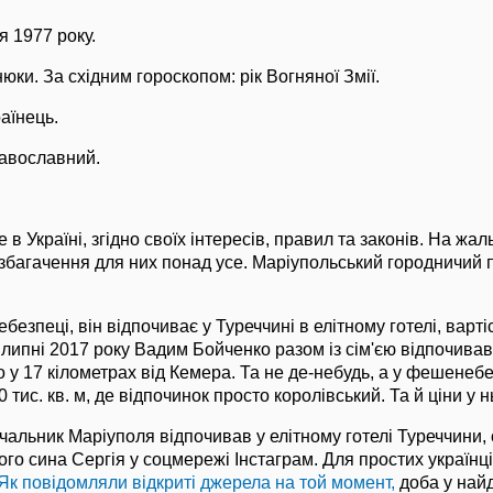
 1977 року.
юки. За східним гороскопом: рік Вогняної Змії.
аїнець.
равославний.
в Україні, згідно своїх інтересів, правил та законів. На жал
 збагачення для них понад усе. Маріупольський городничий п
небезпеці, він відпочиває у Туреччині в елітному готелі, варті
 липні 2017 року Вадим Бойченко разом із сім'єю відпочива
о у 17 кілометрах від Кемера. Та не де-небудь, а у фешенебе
тис. кв. м, де відпочинок просто королівський. Та й ціни у н
чальник Маріуполя відпочивав у елітному готелі Туреччини, 
ого сина Сергія у соцмережі Інстаграм. Для простих українці
Як повідомляли відкриті джерела на той момент,
доба у най