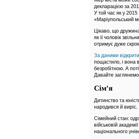
декларацією за 2016
У той час як у 201
«Маріупольський ме
Цікаво, що дружина
як її чоловік звіль
отримує дуже скром
За даними відкрити
пощастило, і вона 
безробітною. А пот
Давайте заглянемо 
Сім'я
Дитинство та юніст
народився й виріс.
Сімейний стан: одру
військовій академії
національного уніве