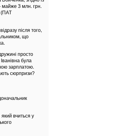
- майже 3 млн. грн.
 (ПАТ
ідразу після того,
чальником, що
а.
дружині просто
 Іванівна була
ною зарплатою.
кають сюрпризи?
адоначальник
 який вчиться у
ського