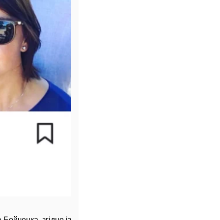
 Бойченка, згідно із