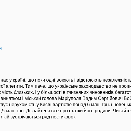
и
нас у країні, що поки одні воюють і відстоюють незалежність
ої апетити. Тим паче, що українське законодавство не пропи
мість близьких. І у більшості вітчизняних чиновників багат
ав винятком і міський голова Маріуполя Вадим Сергійович Б
ує нерухомість у Києві вартістю понад 6 млн. грн. і новенький
,5 млн. грн. Дізнайтеся все про статки його родини. Читайт
 якій зустрічаються ряд нестиковок.