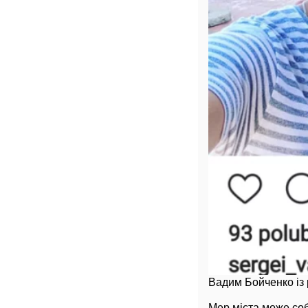
Вадим Бойченко із
Мер міста може собі