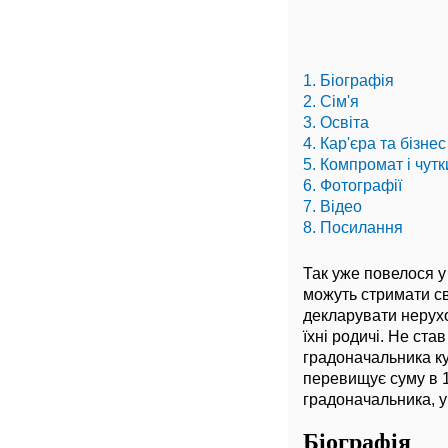
1. Біографія
2. Сім'я
3. Освіта
4. Кар'єра та бізнес
5. Компромат і чутк
6. Фотографії
7. Відео
8. Посилання
Так уже повелося у 
можуть стримати св
декларувати нерухо
їхні родичі. Не ст
градоначальника куп
перевищує суму в 1
градоначальника, у
Біографія