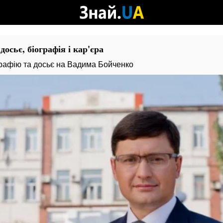
осьє, біографія і кар'єра
графію та досьє на Вадима Бойченко