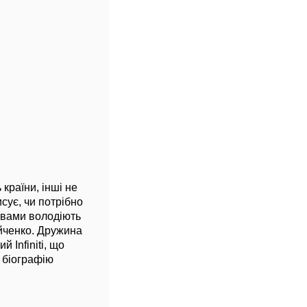
 країни, інші не
сує, чи потрібно
ствами володіють
ойченко. Дружина
 Infiniti, що
е біографію