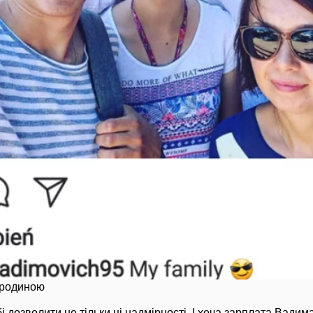
 родиною
 дозволити не тільки ці надмірності. І хоча зарплата Вадима