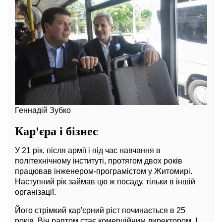
Геннадій Зубко
Кар'єра і бізнес
У 21 рік, після армії і під час навчання в
політехнічному інституті, протягом двох років
працював інженером-програмістом у Житомирі.
Наступний рік займав цю ж посаду, тільки в іншій
організації.
Його стрімкий кар'єрний ріст починається в 25
років. Він раптом стає комерційним директором. І