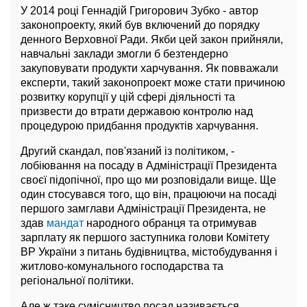
У 2014 році Геннадій Григорович Зубко - автор
законопроекту, який був включений до порядку
денного Верховної Ради. Якби цей закон прийняли,
навчальні заклади змогли б безтендерно
закуповувати продукти харчування. Як повважали
експерти, такий законопроект може стати причиною
розвитку корупції у цій сфері діяльності та
призвести до втрати державою контролю над
процедурою придбання продуктів харчування.
Другий скандал, пов'язаний із політиком, -
лобіювання на посаду в Адміністрації Президента
своєї підопічної, про що ми розповідали вище. Ще
один стосувався того, що він, працюючи на посаді
першого замглави Адміністрації Президента, не
здав
мандат
народного обранця та отримував
зарплату як першого заступника голови Комітету
ВР України з питань будівництва, містобудування і
житлово-комунального господарства та
регіональної політики.
Але ж таке сумісництво посад називається