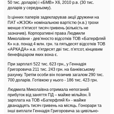
50 тис. доларів) і «БМВ» Х6, 2010 р.в. (30 тис.
доларів у середньому).
Із цінних паперів задекларував акції дружини на
ПАТ «ЖЗОК» номінальною вартістю (н.в.) трохи
менше п'ятисот тисяч гривень (кількість не
зазначив). Корпоративні права Людмили
Миколаївни - дев'яносто відсотків ТОВ «Батерфляй
К» н.в. понад 4 млн. грн. та пятьдесят відсотків ТОВ
«АРКАДА» н.в. п'ятдесят дві тис. п'ятсот, кінцевим
бенефіціаром яких вона є.
При зарплаті 522 тис. 623 грн., у Геннадія
Григоровича 211 тис. 243 грн. на банківському
рахунку. Третім особи він позичив загалом 290 тис.
700 доларів. Готівкою у нього - 186 тис. 423 грн.
Людмила Миколаївна отримала непоганий
прибуток від заняття ПД – майже мільйон. Її
зарплата на ТОВ «Батерфляй К» - майже
дванадцять тисяч гривень на місяць. Гонорари та
інші виплати Геннадія Григоровича за цивільно-