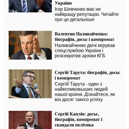
України
Ігор Шевченко має не
найкращу репутацію. Читайте
про це детальніше
Валентин Наливайченко:
біографія, досьє і компромат
Наливайченко двічі керував
спецслужбою України і
розсекретив архіви КГБ
Сергій Тарута: біографія, досьє
і компромат
Сергій Тарута - один з
найвпливовыших людей
нашої країни. Дізнайтеся, як
він досяг такого успіху
Сергій Каплін: досьє,
біографія, компромат і
скандали політика