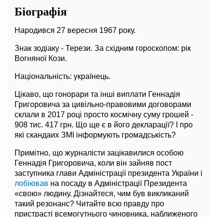
Біографія
Народився 27 вересня 1967 року.
Знак зодіаку - Терези. За східним гороскопом: рік
Вогняної Кози.
Національність: українець.
Цікаво, що гонорари та інші виплати Геннадія
Григоровича за цивільно-правовими договорами
склали в 2017 році просто космічну суму грошей -
908 тис. 417 грн. Що ще є в його декларації? І про
які скандаих ЗМІ інформують громадськість?
Примітно, що журналісти зацікавилися особою
Геннадія Григоровича, коли він зайняв пост
заступника глави Адміністрації президента України і
лобіював
на посаду в Адміністрації Президента
«свою» людину. Дізнайтеся, чим був викликаний
такий резонанс? Читайте всю правду про
пристрасті всемогутнього чиновника, наближеного