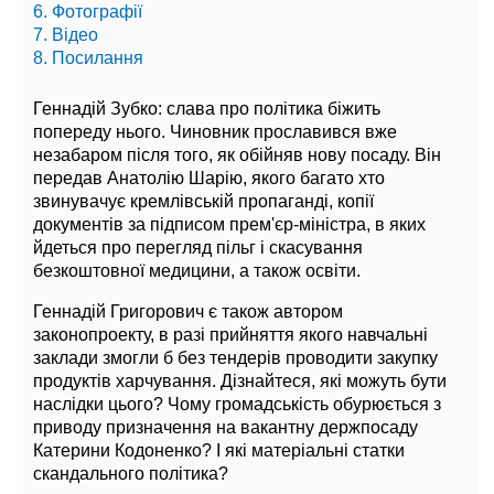
6. Фотографії
7. Відео
8. Посилання
Геннадій Зубко: слава про політика біжить
попереду нього. Чиновник прославився вже
незабаром після того, як обійняв нову посаду. Він
передав Анатолію Шарію, якого багато хто
звинувачує кремлівській пропаганді, копії
документів за підписом прем'єр-міністра, в яких
йдеться про перегляд пільг і скасування
безкоштовної медицини, а також освіти.
Геннадій Григорович є також автором
законопроекту, в разі прийняття якого навчальні
заклади змогли б без тендерів проводити закупку
продуктів харчування. Дізнайтеся, які можуть бути
наслідки цього? Чому громадськість обурюється з
приводу призначення на вакантну держпосаду
Катерини Кодоненко? І які матеріальні статки
скандального політика?