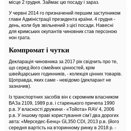
місце 2 грудня. Займає цю посаду і зараз.
У червні 2014 го призначений першим заступником
глави Адміністрації президента країни. 4 грудня -
день, коли був звільнений з цієї посади. Навесні
для кримських окупантів чиновник став персоною
нон грата.
Компромат і чутки
Декларація чиновника за 2017 рік свідчить про те,
що серед його сімейних цінностей, крім
швейцарських годинників, - колекція цінних товарів.
Щоправда, яких саме - невідомо (декларант не
зазначив).
Із транспортних засобів він є скромним власником
ВАЗа 2109, 1989 р.в. і старенького причепа 1990
р.в. У власності дружини - «Тойота» RAV 4, 2006
р.в. У іншому праві користування сім'ї два дорогих
авта: «Мерседес-Бенц» GL350 CDI, 2013 р.в. (його
середня вартість на вторинному ринку в 2018 р. -