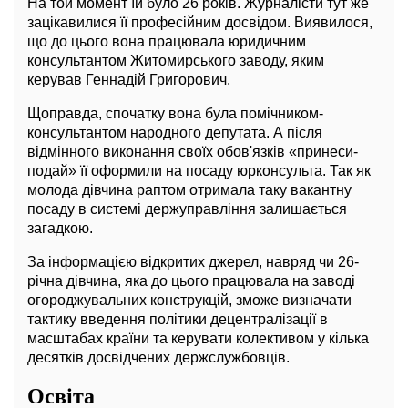
На той момент їй було 26 років. Журналісти тут же
зацікавилися її професійним досвідом. Виявилося,
що до цього вона працювала юридичним
консультантом Житомирського заводу, яким
керував Геннадій Григорович.
Щоправда, спочатку вона була помічником-
консультантом народного депутата. А після
відмінного виконання своїх обов'язків «принеси-
подай» її оформили на посаду юрконсульта. Так як
молода дівчина раптом отримала таку вакантну
посаду в системі держуправління залишається
загадкою.
За інформацією відкритих джерел, навряд чи 26-
річна дівчина, яка до цього працювала на заводі
огороджувальних конструкцій, зможе визначати
тактику введення політики децентралізації в
масштабах країни та керувати колективом у кілька
десятків досвідчених держслужбовців.
Освіта