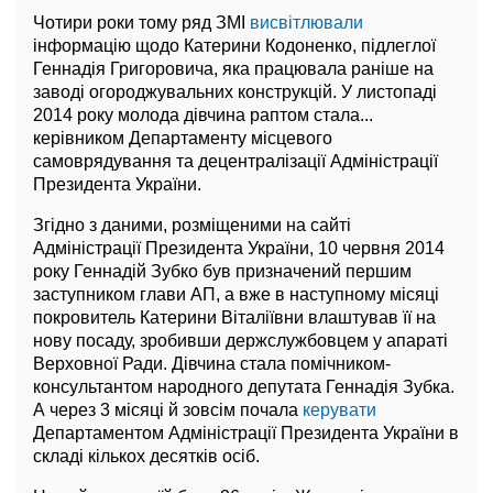
Чотири роки тому ряд ЗМІ
висвітлювали
інформацію щодо Катерини Кодоненко, підлеглої
Геннадія Григоровича, яка працювала раніше на
заводі огороджувальних конструкцій. У листопаді
2014 року молода дівчина раптом стала...
керівником Департаменту місцевого
самоврядування та децентралізації Адміністрації
Президента України.
Згідно з даними, розміщеними на сайті
Адміністрації Президента України, 10 червня 2014
року Геннадій Зубко був призначений першим
заступником глави АП, а вже в наступному місяці
покровитель Катерини Віталіївни влаштував її на
нову посаду, зробивши держслужбовцем у апараті
Верховної Ради. Дівчина стала помічником-
консультантом народного депутата Геннадія Зубка.
А через 3 місяці й зовсім почала
керувати
Департаментом Адміністрації Президента України в
складі кількох десятків осіб.