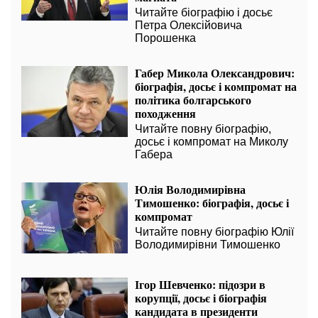
Читайте біографію і досьє
Петра Олексійовича
Порошенка
Габер Микола Олександрович:
біографія, досьє і компромат на
політика болгарського
походження
Читайте повну біографію,
досьє і компромат на Миколу
Габера
Юлія Володимирівна
Тимошенко: біографія, досьє і
компромат
Читайте повну біографію Юлії
Володимирівни Тимошенко
Ігор Шевченко: підозри в
корупції, досьє і біографія
кандидата в президенти