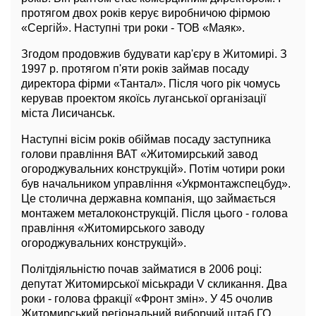
протягом двох років керує виробничою фірмою
«Сергій». Наступні три роки - ТОВ «Маяк».
Згодом продовжив будувати кар'єру в Житомирі. З
1997 р. протягом п'яти років займав посаду
директора фірми «Тантал». Після чого рік чомусь
керував проектом якоїсь луганської організації
міста Лисичанськ.
Наступні вісім років обіймав посаду заступника
голови правління ВАТ «Житомирський завод
огороджувальних конструкцій». Потім чотири роки
був начальником управління «Укрмонтажспецбуд».
Це столична державна компанія, що займається
монтажем металоконструкцій. Після цього - голова
правління «Житомирського заводу
огороджувальних конструкцій».
Політдіяльністю почав займатися в 2006 році:
депутат Житомирської міськради V скликання. Два
роки - голова фракції «Фронт змін». У 45 очолив
Житомирський регіональний виборчий штаб ГО