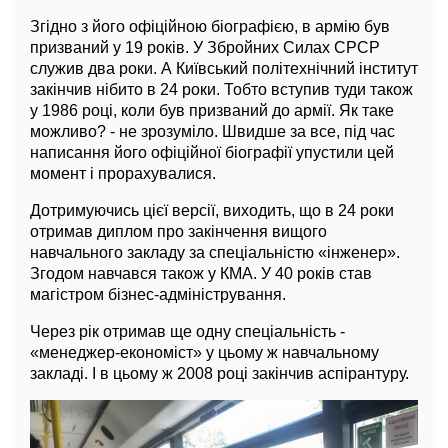
Згідно з його офіційною біографією, в армію був
призваний у 19 років. У Збройних Силах СРСР
служив два роки. А Київський політехнічний інститут
закінчив нібито в 24 роки. Тобто вступив туди також
у 1986 році, коли був призваний до армії. Як таке
можливо? - не зрозуміло. Швидше за все, під час
написання його офіційної біографії упустили цей
момент і прорахувалися.
Дотримуючись цієї версії, виходить, що в 24 роки
отримав диплом про закінчення вищого
навчального закладу за спеціальністю «інженер».
Згодом навчався також у КМА. У 40 років став
магістром бізнес-адміністрування.
Через рік отримав ще одну спеціальність -
«менеджер-економіст» у цьому ж навчальному
закладі. І в цьому ж 2008 році закінчив аспірантуру.