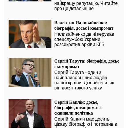
найкращу репутацію. Читайте
про це детальніше
Валентин Наливайченко:
біографія, досьє і компромат
Наливайченко двічі керував
спецслужбою України і
розсекретив архіви КГБ
Сергій Тарута: біографія, досьє
і компромат
Сергій Тарута - один з
найвпливовыших людей
нашої країни. Дізнайтеся, як
він досяг такого успіху
Сергій Каплін: досьє,
біографія, компромат і
скандали політика
Сергій Капилн має досить
цікаву біографію і потрапив в