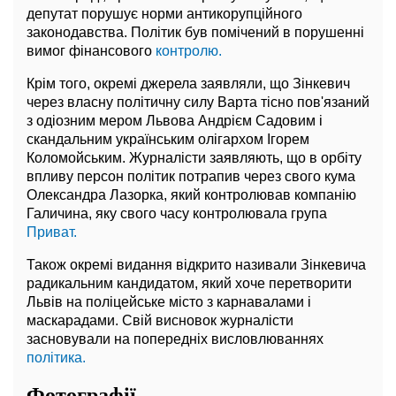
депутат порушує норми антикорупційного
законодавства. Політик був помічений в порушенні
вимог фінансового
контролю.
Крім того, окремі джерела заявляли, що Зінкевич
через власну політичну силу Варта тісно пов'язаний
з одіозним мером Львова Андрієм Садовим і
скандальним українським олігархом Ігорем
Коломойським. Журналісти заявляють, що в орбіту
впливу персон політик потрапив через свого кума
Олександра Лазорка, який контролював компанію
Галичина, яку свого часу контролювала група
Приват.
Також окремі видання відкрито називали Зінкевича
радикальним кандидатом, який хоче перетворити
Львів на поліцейське місто з карнавалами і
маскарадами. Свій висновок журналісти
засновували на попередніх висловлюваннях
політика.
Фотографії