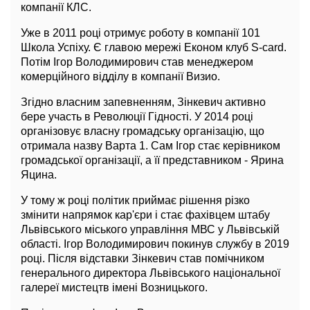
компанії КЛС.
Уже в 2011 році отримує роботу в компанії 101
Школа Успіху. Є главою мережі Економ клуб S-card.
Потім Ігор Володимирович став менеджером
комерційного відділу в компанії Визио.
Згідно власним запевненням, Зінкевич активно
бере участь в Революції Гідності. У 2014 році
організовує власну громадську організацію, що
отримала назву Варта 1. Сам Ігор стає керівником
громадської організації, а її представником - Ярина
Яцина.
У тому ж році політик приймає рішення різко
змінити напрямок кар'єри і стає фахівцем штабу
Львівського міського управління МВС у Львівській
області. Ігор Володимирович покинув службу в 2019
році. Після відставки Зінкевич став помічником
генерального директора Львівського національної
галереї мистецтв імені Возницького.