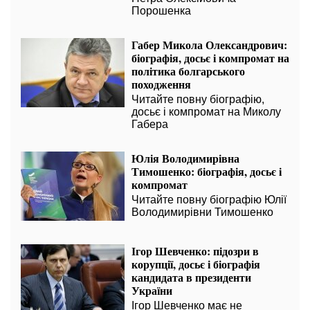
Порошенка
Габер Микола Олександрович:
біографія, досьє і компромат на
політика болгарського
походження
Читайте повну біографію,
досьє і компромат на Миколу
Габера
Юлія Володимирівна
Тимошенко: біографія, досьє і
компромат
Читайте повну біографію Юлії
Володимирівни Тимошенко
Ігор Шевченко: підозри в
корупції, досьє і біографія
кандидата в президенти
України
Ігор Шевченко має не