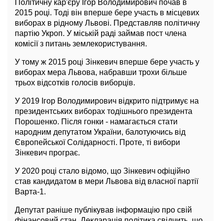
Політичну кар'єру Ігор Володимирович почав в
2015 році. Тоді він вперше бере участь в місцевих
виборах в рідному Львові. Представляв політичну
партію Укроп. У міській раді займав пост члена
комісії з питань землекористування.
У тому ж 2015 році Зінкевич вперше бере участь у
виборах мера Львова, набравши трохи більше
трьох відсотків голосів виборців.
У 2019 Ігор Володимирович відкрито підтримує на
президентських виборах тодішнього президента
Порошенко. Після гонки - намагається стати
народним депутатом України, балотуючись від
Європейської Солідарності. Проте, ті вибори
Зінкевич програє.
У 2020 році стало відомо, що Зінкевич офіційно
став кандидатом в мери Львова від власної партії
Варта-1.
Депутат раніше публікував інформацію про свій
фінансовий стан. Декларація політика свідчить, що