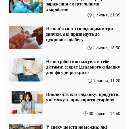
зараження смертельними
хворобами
1 липня, 21:35
Не пов'язано з солодощами: три
звички, які призведуть до
цукрового діабету
1 липня, 18:50
Не потрібно виснажувати себе
дієтами: секрет ідеального сніданку
для фігури розкрито
1 липня, 11:20
Виключіть їх із сніданку: продукти,
які можуть прискорити старіння
30 червня, 14:50
У спеку це їсти не можна: які