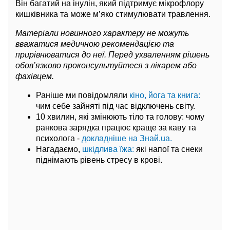
Він багатий на інулін, який підтримує мікрофлору
кишківника та може м’яко стимулювати травлення.
Матеріали новинного характеру не можуть
вважатися медичною рекомендацією та
прирівнюватися до неї. Перед ухваленням рішень
обов’язково проконсультуйтеся з лікарем або
фахівцем.
Раніше ми повідомляли
кіно, йога та книга:
чим себе зайняті під час відключень світу.
10 хвилин, які змінюють тіло та голову: чому
ранкова зарядка працює краще за каву та
психолога -
докладніше на Знай.ua.
Нагадаємо,
шкідлива їжа:
які напої та снеки
піднімають рівень стресу в крові.