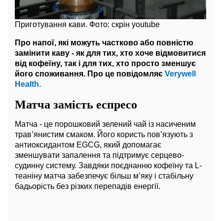
Приготування кави. Фото: скрін youtube
Про напої, які можуть частково або повністю
замінити каву - як для тих, хто хоче відмовитися
від кофеїну, так і для тих, хто просто зменшує
його споживання. Про це повідомляє
Verywell
Health.
Матча замість еспресо
Матча - це порошковий зелений чай із насиченим
трав’янистим смаком. Його користь пов’язують з
антиоксидантом EGCG, який допомагає
зменшувати запалення та підтримує серцево-
судинну систему. Завдяки поєднанню кофеїну та L-
теаніну матча забезпечує більш м’яку і стабільну
бадьорість без різких перепадів енергії.