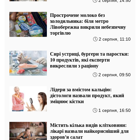
2 серпня, 14:50
Прострочене молоко без
холодильника: біля метро
Лівобережна викрили небезпечну
торгівлю
2 серпня, 11:10
Сирі устриці, бургери та паростки:
10 продуктів, які експерти
викреслили з раціону
2 серпня, 09:50
Лідери за вмістом кальцію:
дієтологи назвали продукт, який
зміцнює кістки
1 серпня, 16:50
Містить кілька видів клітковини:
лікарі назвали найкорисніший для
здоров'я салат