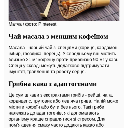
Матча / фото: Pinterest
Чай масала з меншим кофеїном
Масала - чорний чай зі спеціями (кориця, кардамон,
імбир, гвоздика, перець). У середньому він містить
близько 21 мг кофеїну проти приблизно 90 мг у каві.
Спеції у складі можуть додатково підтримувати
імунітет, травлення та роботу серця.
Грибна кава з адаптогенами
Це суміш кави з екстрактами грибів - рейші, чага,
кордицепс, трутовик або лев’яча грива. Напій може
містити кофеїн або бути без нього. Такі гриби
належать до адаптогенів, які допомагають
організму краще справлятися зі стресом. Для
пом’якшення смаку часто додають какао або