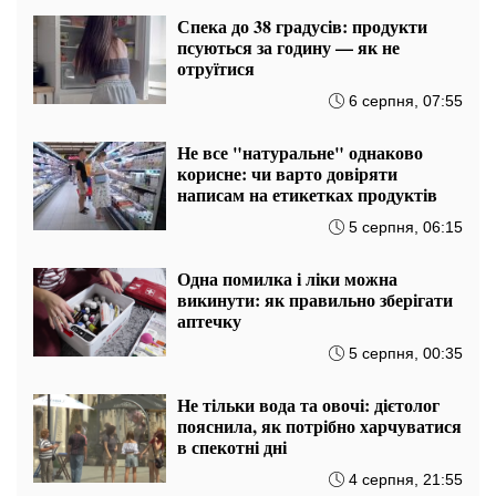
Спека до 38 градусів: продукти
псуються за годину — як не
отруїтися
6 серпня, 07:55
Не все "натуральне" однаково
корисне: чи варто довіряти
написам на етикетках продуктів
5 серпня, 06:15
Одна помилка і ліки можна
викинути: як правильно зберігати
аптечку
5 серпня, 00:35
Не тільки вода та овочі: дієтолог
пояснила, як потрібно харчуватися
в спекотні дні
4 серпня, 21:55