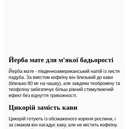
Йерба мате для м'якої бадьорості
Йерба мате - південноамериканський напій із листя
падуба. За вмістом кофеїну він близький до кави
(близько 80 мг на чашку), але завдяки теоброміну та
теофіліну забезпечує більш рівний стимулюючий
ефект без відчуття тривожності.
Цикорій замість кави
Цикорій готують із обсмаженого кореня рослини, і
за смаком він нагадує каву, але не містить кофеїну.