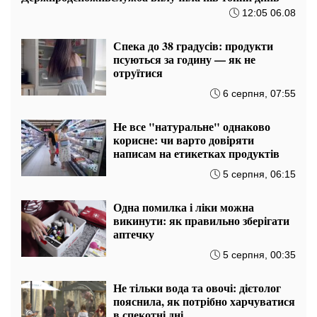
12:05 06.08
Спека до 38 градусів: продукти
псуються за годину — як не
отруїтися
6 серпня, 07:55
Не все "натуральне" однаково
корисне: чи варто довіряти
написам на етикетках продуктів
5 серпня, 06:15
Одна помилка і ліки можна
викинути: як правильно зберігати
аптечку
5 серпня, 00:35
Не тільки вода та овочі: дієтолог
пояснила, як потрібно харчуватися
в спекотні дні