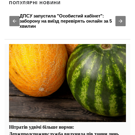
ПОПУЛЯРНІ НОВИНИ
ДПСУ запустила "Особистий кабінет":
заборону на виїзд перевірять онлайн за 5
хвилин
Нітратів удвічі більше норми:
Держпродспоживслужба вилучила пів тонни динь