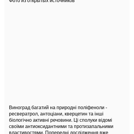
Фото из открытых источников
Виноград багатий на природні поліфеноли -
ресвератрол, антоціани, кверцетин та інші
біологічно активні речовини. Ці сполуки відомі
своїми антиоксидантними та протизапальними
властивостями. Попередні дослідження вже