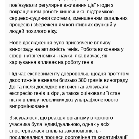
пов'язували регулярне вживання цієї ягоди з
покращенням роботи кишечника, підтримкою
серцево-судинної системи, зменшенням запальних
процесів і збереженням когнітивних функцій у
людей похилого віку.
Нове дослідження було присвячене впливу
винограду на активність генів. Робота виконана у
сфері нутрігеноміки - науки, яка вивчає, як
харчування впливає на роботу генів.
Під час експерименту добровольці щодня протягом
двох тижнів вживали близько 380 грамів винограду.
До та після дослідження вчені аналізували
експресію генів шкіри, а також оцінювали її стан
після впливу невеликих доз ультрафіолетового
випромінювання.
З'ясувалося, що реакція організму в кожного
учасника була індивідуальною, однак у всіх
спостерігалася спільна закономірність -
посилювалися процеси ороговіння та кератинізації