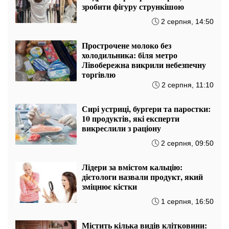
зробити фігуру стрункішою
2 серпня, 14:50
Прострочене молоко без
холодильника: біля метро
Лівобережна викрили небезпечну
торгівлю
2 серпня, 11:10
Сирі устриці, бургери та паростки:
10 продуктів, які експерти
викреслили з раціону
2 серпня, 09:50
Лідери за вмістом кальцію:
дієтологи назвали продукт, який
зміцнює кістки
1 серпня, 16:50
Містить кілька видів клітковини: