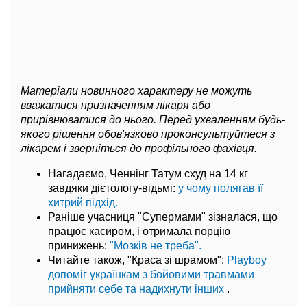
Матеріали новинного характеру не можуть
вважатися призначенням лікаря або
прирівнюватися до нього. Перед ухваленням будь-
якого рішення обов'язково проконсультуйтеся з
лікарем і зверніться до профільного фахівця.
Нагадаємо, Ченнінг Татум схуд на 14 кг
завдяки дієтологу-відьмі:
у чому полягав її
хитрий підхід.
Раніше учасниця "Супермами" зізналася, що
працює касиром, і отримала порцію
принижень:
"Мозків не треба".
Читайте також, "Краса зі шрамом":
Playboy
допоміг українкам з бойовими травмами
прийняти себе та надихнути інших
.