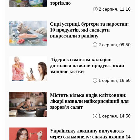
торгівлю
2 серпня, 11:10
Сирі устриці, бургери та паростки:
10 продуктів, які експерти
викреслили з раціону
2 серпня, 09:50
Лідери за вмістом кальцію:
дієтологи назвали продукт, який
зміцнює кістки
1 серпня, 16:50
Містить кілька видів клітковини:
лікарі назвали найкорисніший для
здоров'я салат
1 серпня, 14:50
Українську локшину вилучають
через сальмонелу: спалах охопив 14