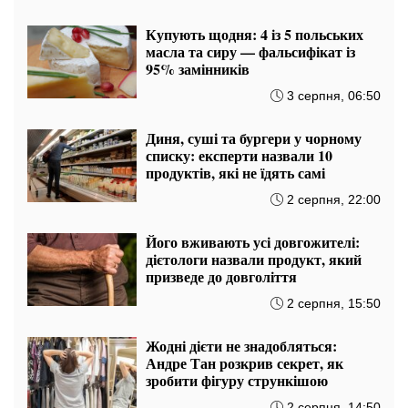
вчора, 07:55
Не все "натуральне" однаково
корисне: чи варто довіряти
написам на етикетках продуктів
5 серпня, 06:15
Одна помилка і ліки можна
викинути: як правильно зберігати
аптечку
5 серпня, 00:35
Не тільки вода та овочі: дієтолог
пояснила, як потрібно харчуватися
в спекотні дні
4 серпня, 21:55
Без проблем зі спиною: тренер
назвав найкращу вправу для