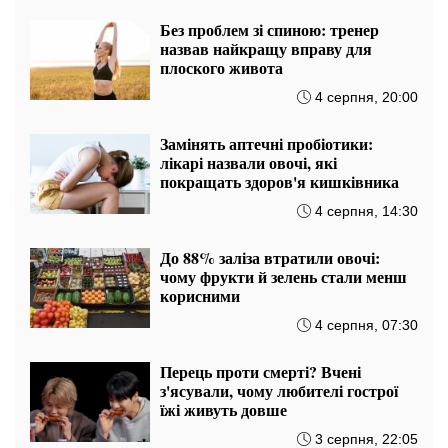
Нітратів удвічі більше норми:
Держпродспоживслужба вилучила пів тонни динь
12:05 06.08
Спека до 38 градусів: продукти
псуються за годину — як не
отруїтися