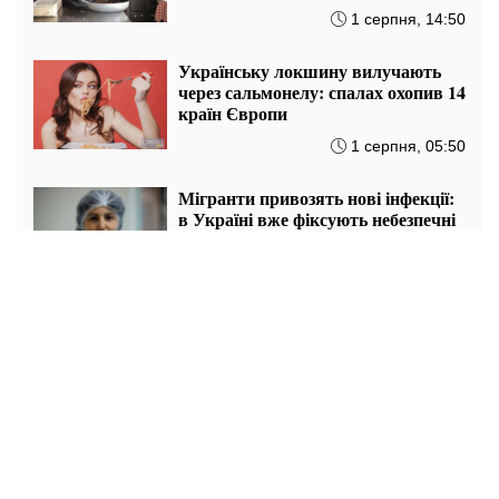
95% замінників
3 серпня, 06:50
Диня, суші та бургери у чорному
списку: експерти назвали 10
продуктів, які не їдять самі
2 серпня, 22:00
Його вживають усі довгожителі:
дієтологи назвали продукт, який
призведе до довголіття
2 серпня, 15:50
Жодні дієти не знадобляться:
Андре Тан розкрив секрет, як
зробити фігуру стрункішою
2 серпня, 14:50
Прострочене молоко без