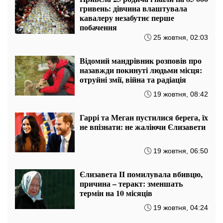
гривень: дівчина влаштувала
кавалеру незабутнє перше
побачення
25 жовтня, 02:03
Відомий мандрівник розповів про
назавжди покинуті людьми місця:
отруйні змії, війна та радіація
19 жовтня, 08:42
Гаррі та Меган пустилися берега, їх
не впізнати: не жаліючи Єлизавети
19 жовтня, 06:50
Єлизавета II помилувала вбивцю,
причина – теракт: зменшать
термін на 10 місяців
19 жовтня, 04:24