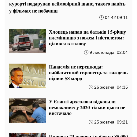
курорті подарував неймовірний шанс, такого навіть
у фільмах не побачиш
04:42 09.11
Хлопець напав на батьків і 5-річну
племінницю з ножем і пістолетом:
цілився в голову
9 листопада, 02:04
Пандемія не перешкода:
найбагатший європеєць за тиждень
підняв $8 млрд
26 жовтня, 04:35
У Єгипті археологи відкопали
неможливе: у 2020 тільки цього не
вистачало
25 жовтня, 09:21
Привела 23 родича і наїли на 85 000