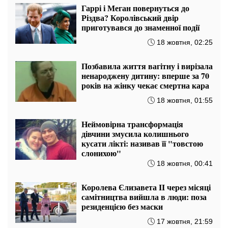
Гаррі і Меган повернуться до
Різдва? Королівський двір
приготувався до знаменної події
18 жовтня, 02:25
Позбавила життя вагітну і вирізала
ненароджену дитину: вперше за 70
років на жінку чекає смертна кара
18 жовтня, 01:55
Неймовірна трансформація
дівчини змусила колишнього
кусати лікті: називав її "товстою
слонихою"
18 жовтня, 00:41
Королева Єлизавета II через місяці
самітництва вийшла в люди: поза
резиденцією без маски
17 жовтня, 21:59