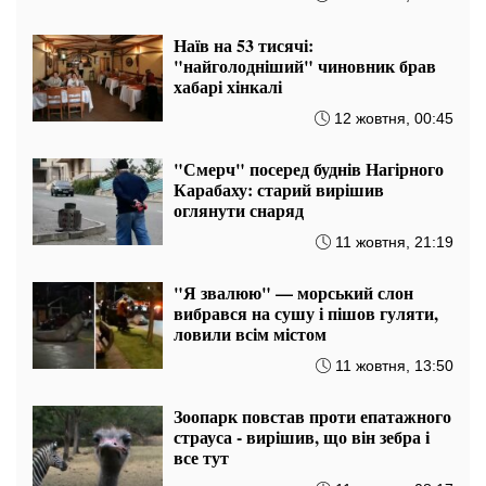
Наїв на 53 тисячі:
"найголодніший" чиновник брав
хабарі хінкалі
12 жовтня, 00:45
"Смерч" посеред буднів Нагірного
Карабаху: старий вирішив
оглянути снаряд
11 жовтня, 21:19
"Я звалюю" — морський слон
вибрався на сушу і пішов гуляти,
ловили всім містом
11 жовтня, 13:50
Зоопарк повстав проти епатажного
страуса - вирішив, що він зебра і
все тут