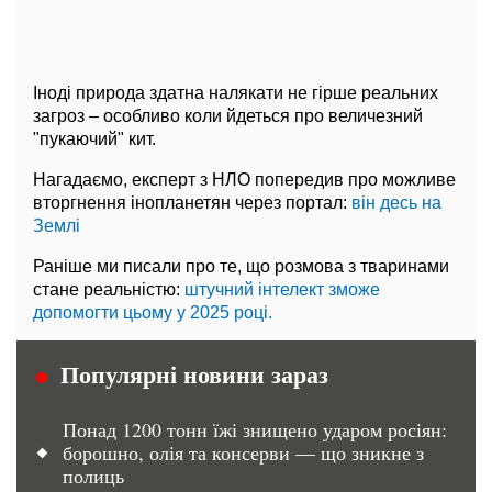
Іноді природа здатна налякати не гірше реальних
загроз – особливо коли йдеться про величезний
"пукаючий" кит.
Нагадаємо, експерт з НЛО попередив про можливе
вторгнення інопланетян через портал:
він десь на
Землі
Раніше ми писали про те, що розмова з тваринами
стане реальністю:
штучний інтелект зможе
допомогти цьому у 2025 році.
Популярні новини зараз
Понад 1200 тонн їжі знищено ударом росіян:
борошно, олія та консерви — що зникне з
полиць