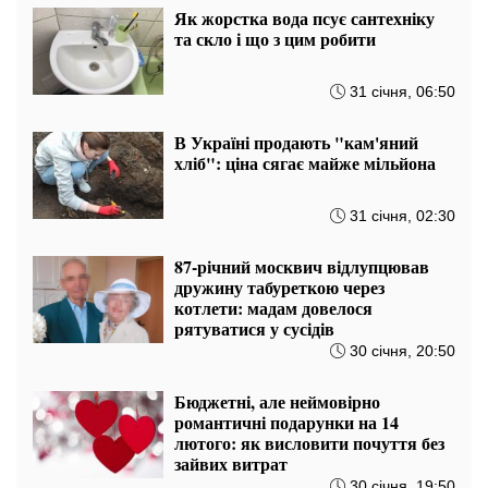
Як жорстка вода псує сантехніку
та скло і що з цим робити
31 січня, 06:50
В Україні продають "кам'яний
хліб": ціна сягає майже мільйона
31 січня, 02:30
87-річний москвич відлупцював
дружину табуреткою через
котлети: мадам довелося
рятуватися у сусідів
30 січня, 20:50
Бюджетні, але неймовірно
романтичні подарунки на 14
лютого: як висловити почуття без
зайвих витрат
30 січня, 19:50