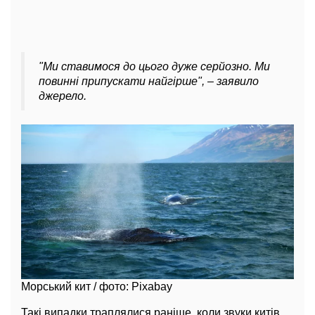
"Ми ставимося до цього дуже серйозно. Ми
повинні припускати найгірше", – заявило
джерело.
Морський кит / фото: Pixabay
Такі випадки траплялися раніше, коли звуки китів