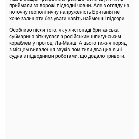
приймали за ворожі підводні човни. Але з огляду на
поточну геополітичну напруженість Британія не
хоче залишати без уваги навіть найменші підозри.
Особливо після того, як у листопаді британська
субмарина зіткнулася з російським шпигунським
кораблем у протоці Ла-Манш. А цього тижня поряд
з місцем виявлення звуків помітили два цивільні
судна з підводними роботами, що додало тривоги.