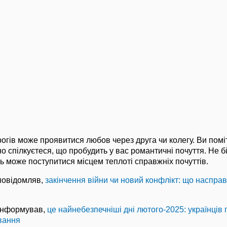
огів може проявитися любов через друга чи колегу. Ви поміт
но спілкуєтеся, що пробудить у вас романтичні почуття. Не б
 може поступитися місцем теплоті справжніх почуттів.
 повідомляв,
закінчення війни чи новий конфлікт: що насправд
інформував,
це найнебезпечніші дні лютого-2025: українців
вання