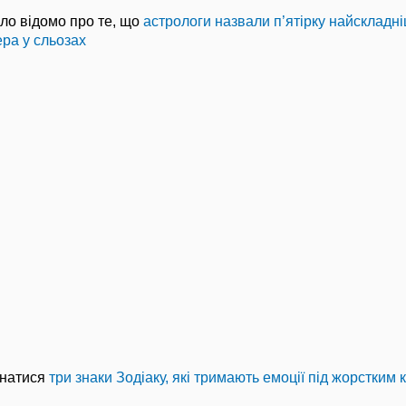
ло відомо про те, що
астрологи назвали п’ятірку найскладніш
ра у сльозах
знатися
три знаки Зодіаку, які тримають емоції під жорстким