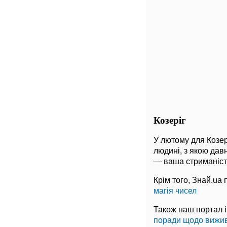
Козеріг
У лютому для Козер
людині, з якою дав
— ваша стриманість
Крім того, Знай.ua
магія чисел
Також наш портал 
поради щодо вижи