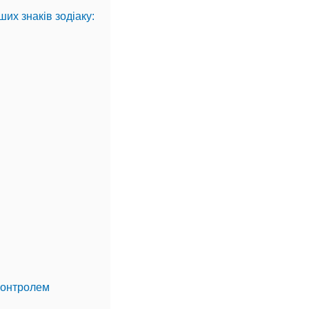
их знаків зодіаку:
 контролем