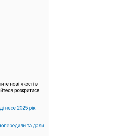
ите нові якості в
ійтеся розкритися
і несе 2025 рік,
 попередили та дали