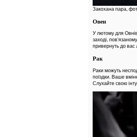
Закохана пара, фот
Овен
У лютому для Овнів
заході, пов'язаному
привернуть до вас 
Рак
Раки можуть неспод
поїздки. Ваше вмін
Слухайте свою інтуї