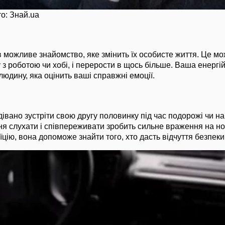
о: Знай.ua
 можливе знайомство, яке змінить їх особисте життя. Це мо
 з роботою чи хобі, і перерости в щось більше. Ваша енергійн
людину, яка оцінить ваші справжні емоції.
івано зустріти свою другу половинку під час подорожі чи нав
ня слухати і співпереживати зробить сильне враження на но
цію, вона допоможе знайти того, хто дасть відчуття безпеки 