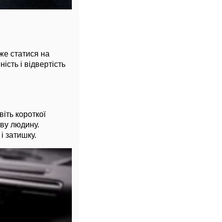
же статися на
ість і відвертість
іть короткої
ву людину.
і затишку.