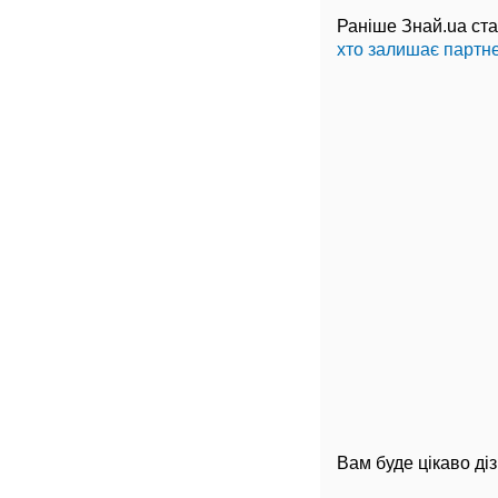
Раніше Знай.ua ста
хто залишає партне
Вам буде цікаво ді