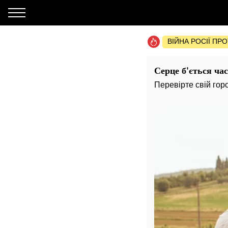
ВІЙНА РОСІЇ ПР
Серце б'ється ча
Перевірте свій гор