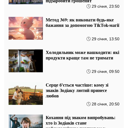
Які є види вершкового масла та де застосовується
кожне з них
09:20 31.01
Один пукаючий кит змусив
Британію понервувати: його
прийняли за російський
безпілотник
31 січня, 08:50
Як жорстка вода псує сантехніку
та скло і що з цим робити
31 січня, 06:50
В Україні продають "кам'яний
хліб": ціна сягає майже мільйона