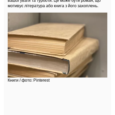
вашої уваги та турботи. Це може бути роман, що
мотивує література або книга з його захоплень.
Книги / фото: Pinterest