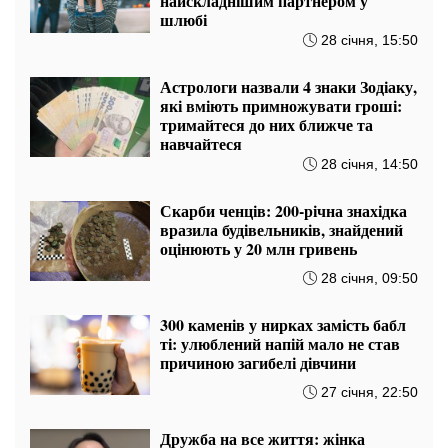
31 січня, 02:30
87-річний москвич відлупцював
дружину табуреткою через
котлети: мадам довелося
рятуватися у сусідів
30 січня, 20:50
Скільки речей можна прати за
один раз
30 січня, 18:50
Усе це недолуго і по-дитячому:
Андре Тан підказав українкам, які
лахи вийшли з моди у 2025 році
30 січня, 14:50
Де насправді потрібно зберігати
молоко, щоб воно залишалося
свіжим