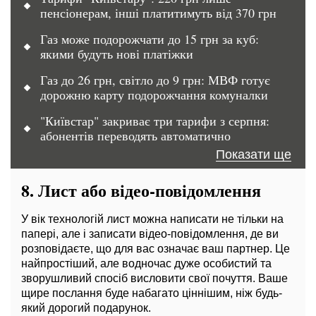
пенсіонерам, інші платитимуть від 370 грн
Газ може подорожчати до 15 грн за куб:
якими будуть нові платіжки
Газ до 26 грн, світло до 9 грн: МВФ готує
дорожню карту подорожчання комуналки
"Київстар" закриває три тарифи з серпня:
абонентів переводять автоматично
Показати ще
8.
Лист або відео-повідомлення
У вік технологій лист можна написати не тільки на
папері, але і записати відео-повідомлення, де ви
розповідаєте, що для вас означає ваш партнер. Це
найпростіший, але водночас дуже особистий та
зворушливий спосіб висловити свої почуття. Ваше
щире послання буде набагато ціннішим, ніж будь-
який дорогий подарунок.