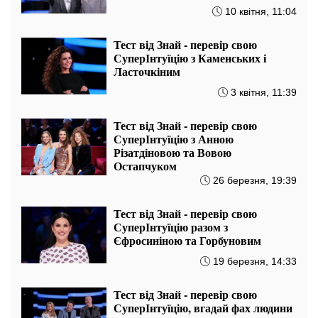
10 квітня, 11:04
Тест від Знай - перевір свою
СуперІнтуїцію з Каменських і
Ласточкіним
3 квітня, 11:39
Тест від Знай - перевір свою
СуперІнтуїцію з Анною
Різатдіновою та Вовою
Остапчуком
26 березня, 19:39
Тест від Знай - перевір свою
СуперІнтуїцію разом з
Єфросиніною та Горбуновим
19 березня, 14:33
Тест від Знай - перевір свою
СуперІнтуїцію, вгадай фах людини