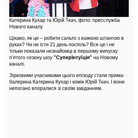
Катерина Кухар та Юрій Ткач, фото: пресслужба
Нового каналу
Цікаво, як це – робити сальто з важкою штангою в
руках? Чи не їсти 21 день поспіль? Все це і не
тільки показали незнайомці в першому випуску
п'ятого сезону шоу
"СуперІнтуїція"
на Новому
каналі.
Зірковими учасниками цього епізоду стали прима-
балерина Катерина Кухар і комік Юрій Ткач. І вони
непогано впоралися зі своїм завданням.