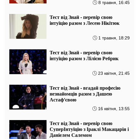
8 травня, 16:45
Тест від Знай - перевір свою
інтуїцію разом з Лесею Нікітюк
1 травня, 18:29
Тест від Знай - перевір свою
інтуїцію разом з Лілією Ребрик
23 квітня, 21:45
Тест від Знай - вгадай професію
незнайомців разом з Дашею
Астаф'євою
16 квітня, 13:55
Тест від Знай - перевір свою
СуперІнтуїцію з Іраклі Макацарія і
Даніелем Салемом