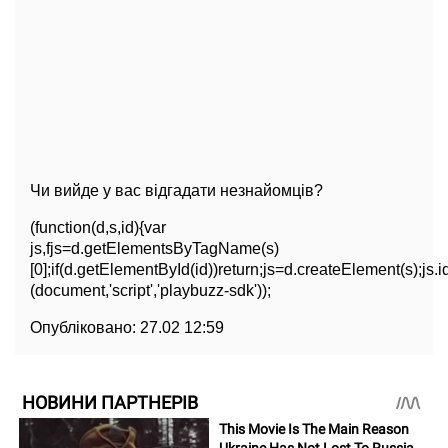
Чи вийде у вас відгадати незнайомців?
(function(d,s,id){var
js,fjs=d.getElementsByTagName(s)
[0];if(d.getElementById(id))return;js=d.createElement(s);js.id
(document,'script','playbuzz-sdk'));
Опубліковано:
27.02 12:59