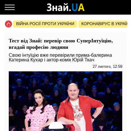
ВІЙНА РОСІЇ ПРОТИ УКРАЇНИ
КОРОНАВІРУС В УКРАЇНІ 
Тест від Знай: перевір свою СуперІнтуїцію,
вгадай професію людини
Свою інтуїцію вже перевірили прима-балерина
Катерина Кухар і актор-комік Юрій Ткач
27 лютого, 12:59