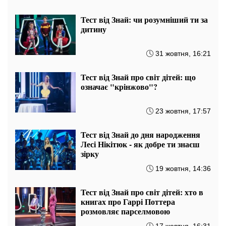
Тест від Знай: чи розумніший ти за
дитину
31 жовтня, 16:21
Тест від Знай про світ дітей: що
означає "крінжово"?
23 жовтня, 17:57
Тест від Знай до дня народження
Лесі Нікітюк - як добре ти знаєш
зірку
19 жовтня, 14:36
Тест від Знай про світ дітей: хто в
книгах про Гаррі Поттера
розмовляє парселмовою