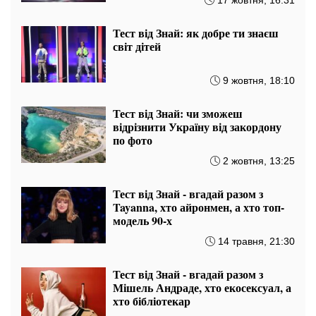
17 жовтня, 16:31
Тест від Знай: як добре ти знаєш
світ дітей
9 жовтня, 18:10
Тест від Знай: чи зможеш
відрізнити Україну від закордону
по фото
2 жовтня, 13:25
Тест від Знай - вгадай разом з
Tayanna, хто айронмен, а хто топ-
модель 90-х
14 травня, 21:30
Тест від Знай - вгадай разом з
Мішель Андраде, хто екосексуал, а
хто бібліотекар