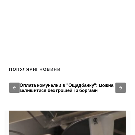
ПОПУЛЯРНІ НОВИНИ
Оплата комуналки в "Ощадбанку": можна
залишитися без грошей і з боргами