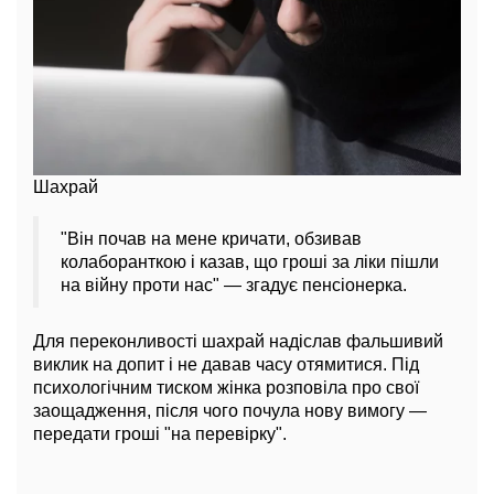
Шахрай
"Він почав на мене кричати, обзивав
колаборанткою і казав, що гроші за ліки пішли
на війну проти нас"
— згадує пенсіонерка.
Для переконливості шахрай надіслав фальшивий
виклик на допит і не давав часу отямитися. Під
психологічним тиском жінка розповіла про свої
заощадження, після чого почула нову вимогу —
передати гроші "на перевірку".