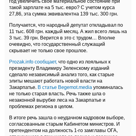
год увеличить свое материальное состояние при
такой зарплате на 5 тыс. евро? С учетом курса
27,86, эта сумма эквивалентна 139 тыс. 300 грн.
Получается, что народный депутат откладывал по
11 тыс. 608 грн. каждый месяц. А жил всего лишь на
3 тыс. 39 грн. Верится в это с трудом… Вполне
очевидно, что государственный служащий
скрывает не только свое прошлое.
Рrozak.info сообщает,
что одно из лояльных к
президенту Владимиру Зеленскому изданий
сделало независимый анализ того, как старые
элиты мешают работать новой власти на
Закарпатье.
В статье Begemot.mediа
упоминалась
не только старая власть. Речь также шла о
незаконной вырубке леса на Закарпатье и
проблемах региона в целом.
В итоге речь зашла о неудачном кадровом выборе,
согласованным старым Кабинетом министров. И
претендентом на должность 1-го замглавы ОГА,