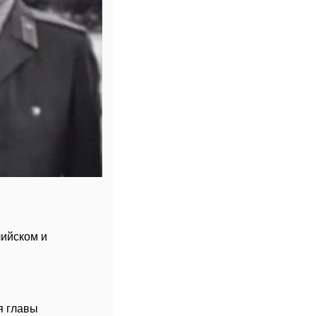
лийском и
я главы