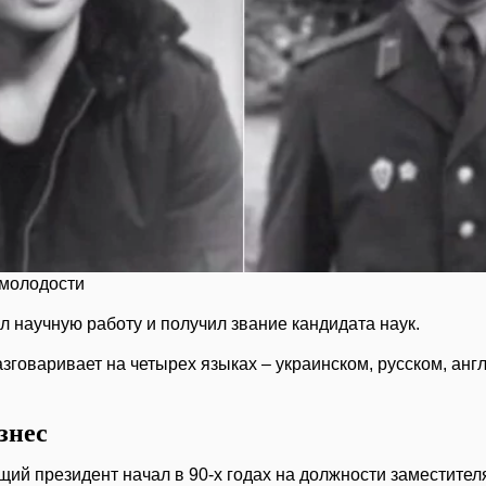
 молодости
л научную работу и получил звание кандидата наук.
говаривает на четырех языках – украинском, русском, анг
знес
щий президент начал в 90-х годах на должности заместител