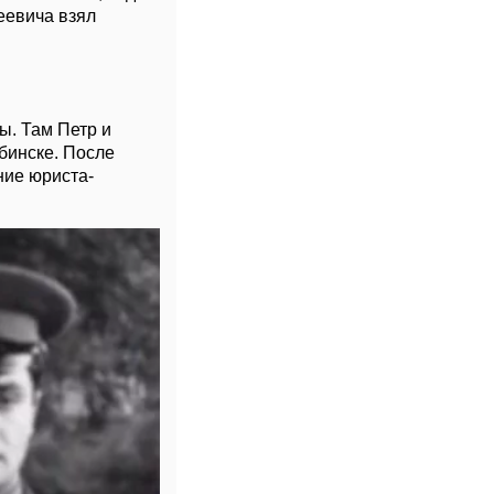
еевича взял
ы. Там Петр и
бинске. После
ние юриста-