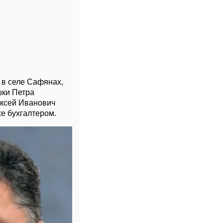
 в селе Сафянах,
шки Петра
ексей Иванович
е бухгалтером.