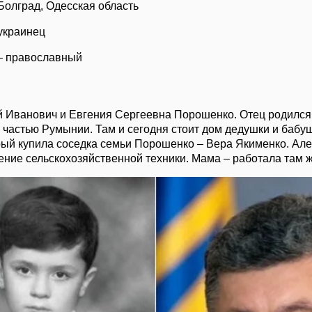
Болград, Одесская область
украинец
– православный
й Иванович и Евгения Сергеевна Порошенко. Отец родился
о частью Румынии. Там и сегодня стоит дом дедушки и бабу
рый купила соседка семьи Порошенко – Вера Якименко. Ал
ение сельскохозяйственной техники. Мама – работала там ж