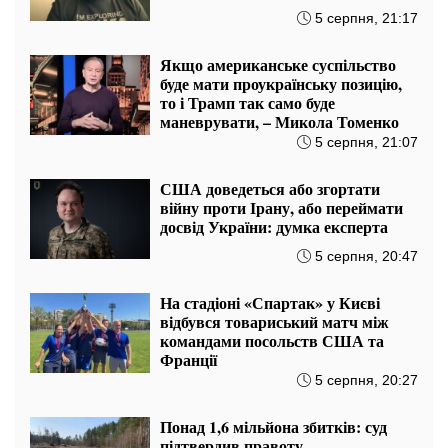
6 балістичних ракет по Києву: загиблий,
палають резервуари з пальним
Олег Старіков про нову фазу війни: «Це про те, хто
швидше ухвалить рішення зараз у війні»
20:57 07.08