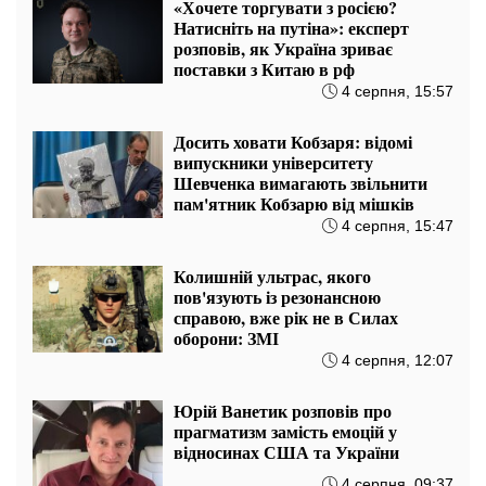
підтримки Естонії
6 серпня, 13:07
Це не просто там боротьба з армією
держави, а стирання системи
суспільства, – Руслан Бортник про
обстріл України
5 серпня, 22:07
«Нібито є терористичним актом»:
експерт розповів, як російська
опозиція виставляє замах на Чайко
5 серпня, 21:17
Якщо американське суспільство
буде мати проукраїнську позицію,
то і Трамп так само буде
маневрувати, – Микола Томенко
5 серпня, 21:07
США доведеться або згортати
війну проти Ірану, або переймати