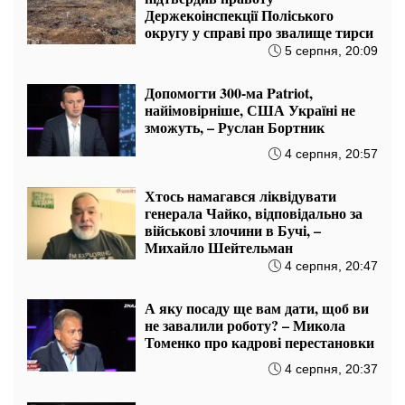
ШІ проти ядерки: експерт оцінив,
чи можна російську ядерну зброю
перетворити на цукор
7 серпня, 16:27
Мавіки, зарядні станції та апарати
для реанімації: Християнський
корпус передав вантаж на
Запорізький та Покровський
напрямки
7 серпня, 15:27
«Зараз у Заходу сезон відпусток»:
експерт заявив, що, схоже, ні ракет
до Patriot, ні ліцензії не буде
7 серпня, 15:17
Новопризначений міністр обрав
Житомирщину для першого
візиту: у Брусилові зводять
сучасний дім для переселенців за