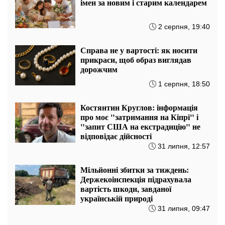
імен за новим і старим календарем
2 серпня, 19:40
Справа не у вартості: як носити
прикраси, щоб образ виглядав
дорожчим
1 серпня, 18:50
Костянтин Круглов: інформація
про моє "затримання на Кіпрі" і
"запит США на екстрадицію" не
відповідає дійсності
31 липня, 12:57
Мільйонні збитки за тиждень:
Держекоінспекція підрахувала
вартість шкоди, завданої
українській природі
31 липня, 09:47