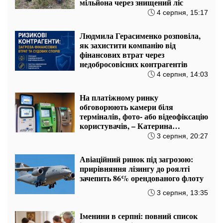
мільйона через знищений ліс
4 серпня, 15:17
Людмила Герасименко розповіла,
як захистити компанію від
фінансових втрат через
недобросовісних контрагентів
4 серпня, 14:03
На платіжному ринку
обговорюють камери біля
терміналів, фото- або відеофіксацію
користувачів, – Катерина
Котенкова
3 серпня, 20:27
Авіаційний ринок під загрозою:
прирівняння лізингу до роялті
зачепить 86% орендованого флоту
3 серпня, 13:35
Іменини в серпні: повний список