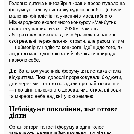
Головна дитяча книгозбірня країни презентувала на
форумі унікальну виставку художніх робіт. Це були
малюнки фіналістів та учасників масштабного
Міжнародного екологічного конкурсу «Майбутнє
планети у наших руках – 2026». Замість
абстрактних пейзажів, діти зобразили на папері
свої реальні переживання, страхи, але разом із тим
— неймовірну надію та конкретні ідеї щодо того, як
людство має відновлювати й зберігати природу
навколо себе.
Для багатьох учасників форуму ця виставка стала
відкриттям. Поки дорослі прораховували бюджети,
діти через мистецтво нагадали про найголовніше
— про цінність кожного дерева, чистої краплі води
та мирного неба над квітучою землею.
Небайдуже покоління, яке готове
діяти
Організатори та гості форуму в один голос
зазначають: надзвичайно важливо, що під час