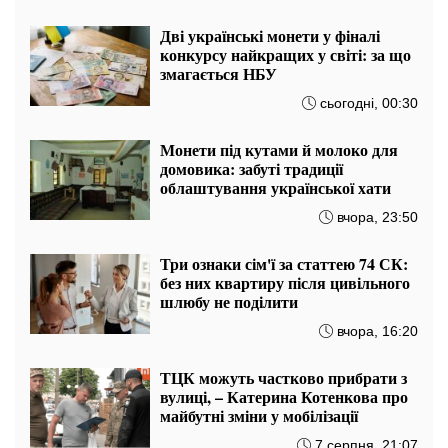
Дві українські монети у фіналі
конкурсу найкращих у світі: за що
змагається НБУ
сьогодні, 00:30
Монети під кутами й молоко для
домовика: забуті традиції
облаштування української хати
вчора, 23:50
Три ознаки сім'ї за статтею 74 СК:
без них квартиру після цивільного
шлюбу не поділити
вчора, 16:20
ТЦК можуть частково прибрати з
вулиці, – Катерина Котенкова про
майбутні зміни у мобілізації
7 серпня, 21:07