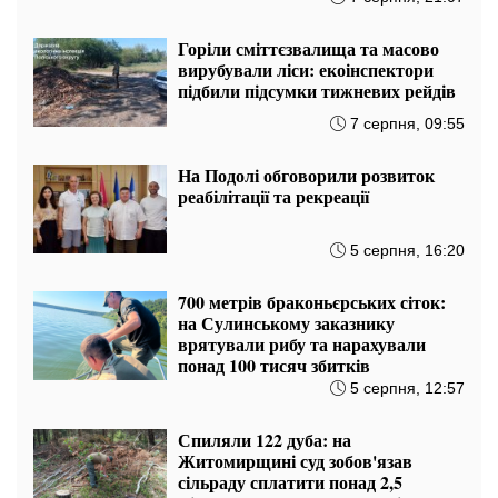
Горіли сміттєзвалища та масово
вирубували ліси: екоінспектори
підбили підсумки тижневих рейдів
7 серпня, 09:55
На Подолі обговорили розвиток
реабілітації та рекреації
5 серпня, 16:20
700 метрів браконьєрських сіток:
на Сулинському заказнику
врятували рибу та нарахували
понад 100 тисяч збитків
5 серпня, 12:57
Спиляли 122 дуба: на
Житомирщині суд зобов'язав
сільраду сплатити понад 2,5