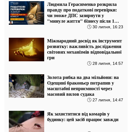
Людмила Герасименко розкрила
правду про податкові перевірки:
чи зможе ДПС зазирнути у
"минуле життя" бізнесу після 1
серпня?
30 липня, 16:23
Міжнародний досвід як інструмент
розвитку: важливість дослідження
світових механізмів відповідальної
гри
28 липня, 14:57
Золота рибка на два мільйони: на
Одещині браконьєр потрапив у
масштабні неприємності через
масовий вилов судака
27 липня, 14:47
Як захиститися від комарів у
будинку: цей засіб працює завжди