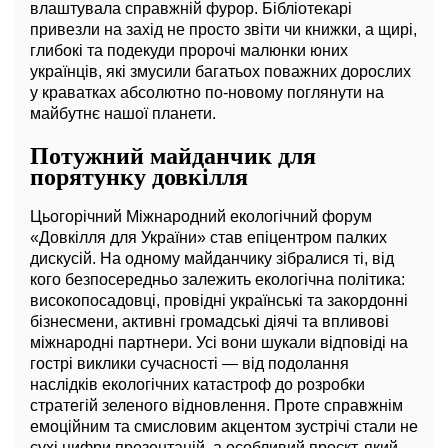
влаштувала справжній фурор. Бібліотекарі
привезли на захід не просто звіти чи книжки, а щирі,
глибокі та подекуди пророчі малюнки юних
українців, які змусили багатьох поважних дорослих
у краватках абсолютно по-новому поглянути на
майбутнє нашої планети.
Потужний майданчик для
порятунку довкілля
Цьогорічний Міжнародний екологічний форум
«Довкілля для України» став епіцентром палких
дискусій. На одному майданчику зібралися ті, від
кого безпосередньо залежить екологічна політика:
високопосадовці, провідні українські та закордонні
бізнесмени, активні громадські діячі та впливові
міжнародні партнери. Усі вони шукали відповіді на
гострі виклики сучасності — від подолання
наслідків екологічних катастроф до розробки
стратегій зеленого відновлення. Проте справжнім
емоційним та смисловим акцентом зустрічі стали не
сухі цифри презентацій, а особливий проєкт, який