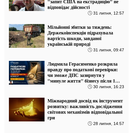
"запит США на екстрадицію" не
відповідає дійсності
31 липня, 12:57
Мільйонні збитки за тиждень:
Держекоінспекція підрахувала
вартість шкоди, завданої
українській природі
31 липня, 09:47
Людмила Герасименко розкрила
правду про податкові перевірки:
чи зможе ДПС зазирнути у
"минуле життя" бізнесу після 1
серпня?
30 липня, 16:23
Міжнародний досвід як інструмент
розвитку: важливість дослідження
світових механізмів відповідальної
гри
28 липня, 14:57