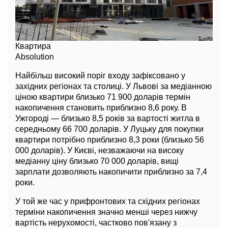
Квартира
Absolution
Найбільш високий поріг входу зафіксовано у
західних регіонах та столиці. У Львові за медіанною
ціною квартири близько 71 900 доларів термін
накопичення становить приблизно 8,6 року. В
Ужгороді — близько 8,5 років за вартості житла в
середньому 66 700 доларів. У Луцьку для покупки
квартири потрібно приблизно 8,3 роки (близько 56
000 доларів). У Києві, незважаючи на високу
медіанну ціну близько 70 000 доларів, вищі
зарплати дозволяють накопичити приблизно за 7,4
роки.
У той же час у прифронтових та східних регіонах
терміни накопичення значно менші через нижчу
вартість нерухомості, частково пов'язану з