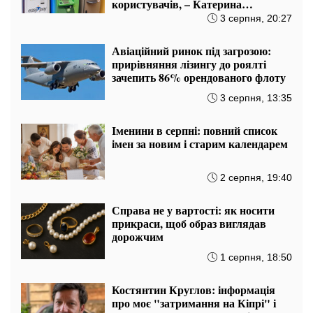
користувачів, – Катерина
Котенкова
3 серпня, 20:27
Авіаційний ринок під загрозою:
прирівняння лізингу до роялті
зачепить 86% орендованого флоту
3 серпня, 13:35
Іменини в серпні: повний список
імен за новим і старим календарем
2 серпня, 19:40
Справа не у вартості: як носити
прикраси, щоб образ виглядав
дорожчим
1 серпня, 18:50
Костянтин Круглов: інформація
про моє "затримання на Кіпрі" і