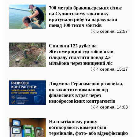
700 метрів браконьєрських сіток:
на Сулинському заказнику
врятували рибу та нарахували
понад 100 тисяч збитків
5 серпня, 12:57
Спиляли 122 дуба: на
Житомирщині суд зобов'язав
сільраду сплатити понад 2,5
мільйона через знищений ліс
4 серпня, 15:17
Людмила Герасименко розповіла,
як захистити компанію від
фінансових втрат через
недобросовісних контрагентів
4 серпня, 14:03
На платіжному ринку
обговорюють камери біля
терміналів, фото- або відеофіксацію