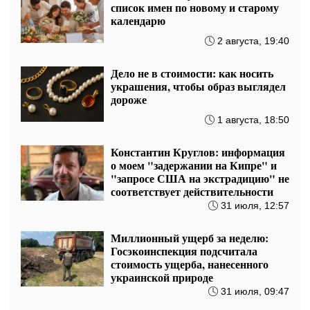
ТЦК могут частично убрать с улицы, – Екатерина
Котенкова о грядущих изменениях в мобилизации
21:07 07.08
Горели свалки и массово вырубали
леса: экоинспекторы подвели
итоги недельных рейдов.
вчера, 09:55
На Подоле обсудили развитие
реабилитации и рекреации