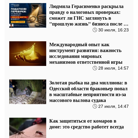
5 августа, 16:20
700 метров браконьерских сеток:
на Сулинском заказнике спасли
рыбу и насчитали более 100 тысяч
убытков
5 августа, 12:57
Спилили 122 дуба: в Житомирской
области суд обязал сельсовет
оплатить более 2,5 миллиона из-за
уничтоженного леса
4 августа, 15:17
Людмила Герасименко рассказала,
как защитить компанию от
финансовых потерь из-за
недобросовестных контрагентов
4 августа, 14:03
На платежном рынке обсуждают