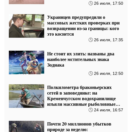
камеры у терминалов, фото- или
видеофиксацию пользователей, –
Екатерина Котенкова
3 августа, 20:27
Авиационный рынок под угрозой:
приравнивание лизинга к роялти
коснется 86% арендованного
флота
3 августа, 13:35
Именины в августе: полный
список имен по новому и старому
календарю
2 августа, 19:40
Дело не в стоимости: как носить
украшения, чтобы образ выглядел
дороже
1 августа, 18:50