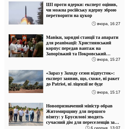
ШІ проти ядерки: експерт оцінив,
чи можна російську ядерну зброю
перетворити на цукор
вчора, 16:27
Мавіки, зарядні станції та апарати
для реанімації: Християнський
корпус передав вантаж на
Запорізький та Покровський
напрямки
вчора, 15:27
«Зараз у Заходу сезон відпусток»:
експерт заявив, що, схоже, ні ракет
до Patriot, ні ліцензії не буде
вчора, 15:17
Новопризначений міністр обрав
Житомирщину для першого
візиту: у Брусилові зводять
сучасний дім для переселенців за
підтримки Естонії
6 серпня, 13:07