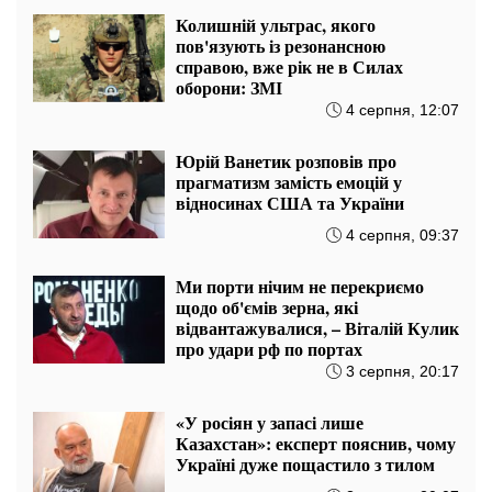
Колишній ультрас, якого
пов'язують із резонансною
справою, вже рік не в Силах
оборони: ЗМІ
4 серпня, 12:07
Юрій Ванетик розповів про
прагматизм замість емоцій у
відносинах США та України
4 серпня, 09:37
Ми порти нічим не перекриємо
щодо об'ємів зерна, які
відвантажувалися, – Віталій Кулик
про удари рф по портах
3 серпня, 20:17
«У росіян у запасі лише
Казахстан»: експерт пояснив, чому
Україні дуже пощастило з тилом