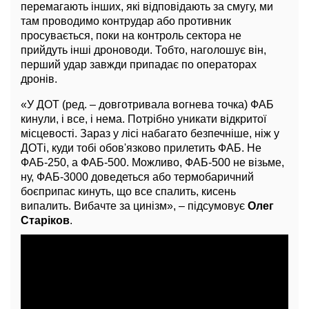
перемагають інших, які відповідають за смугу, ми
там проводимо контрудар або противник
просувається, поки на контроль сектора не
прийдуть інші дроноводи. Тобто, наголошує він,
перший удар завжди припадає по операторах
дронів.
«У ДОТ (ред. – довготривала вогнева точка) ФАБ
кинули, і все, і нема. Потрібно уникати відкритої
місцевості. Зараз у лісі набагато безпечніше, ніж у
ДОТі, куди тобі обов'язково прилетить ФАБ. Не
ФАБ-250, а ФАБ-500. Можливо, ФАБ-500 не візьме,
ну, ФАБ-3000 доведеться або термобаричний
боєприпас кинуть, що все спалить, кисень
випалить. Вибачте за цинізм», – підсумовує
Олег
Старіков
.