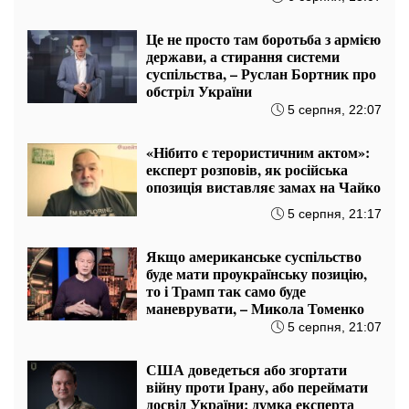
Це не просто там боротьба з армією
держави, а стирання системи
суспільства, – Руслан Бортник про
обстріл України
5 серпня, 22:07
«Нібито є терористичним актом»:
експерт розповів, як російська
опозиція виставляє замах на Чайко
5 серпня, 21:17
Якщо американське суспільство
буде мати проукраїнську позицію,
то і Трамп так само буде
маневрувати, – Микола Томенко
5 серпня, 21:07
США доведеться або згортати
війну проти Ірану, або переймати
досвід України: думка експерта