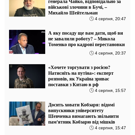
генерала Чайко, відповідально за
військові злочини в Бучі, –
Михайло Шейтельман
4 серпня, 20:47
А яку посаду ще вам дати, щоб ви
не завалили роботу? – Микола
Томенко про кадрові перестановки
4 серпня, 20:37
«Хочете торгувати з росією?
Натисніть на путіна»: експерт
розповів, як Україна зриває
поставки з Китаю в рф
4 серпня, 15:57
Досить ховати Кобзаря: відомі
випускники університету
Шевченка вимагають звільнити
пам'ятник Кобзарю від мішків
4 серпня, 15:47