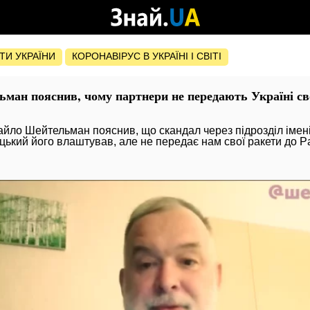
ОТИ УКРАЇНИ
КОРОНАВІРУС В УКРАЇНІ І СВІТІ
ан пояснив, чому партнери не передають Україні сво
йло Шейтельман пояснив, що скандал через підрозділ імені
ький його влаштував, але не передає нам свої ракети до Pa