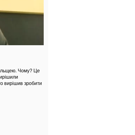
Польщею. Чому? Це
вирішили
сто вирішив зробити