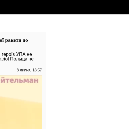
ї ракети до
 героїв УПА не
triot Польща не
8 липня, 18:57