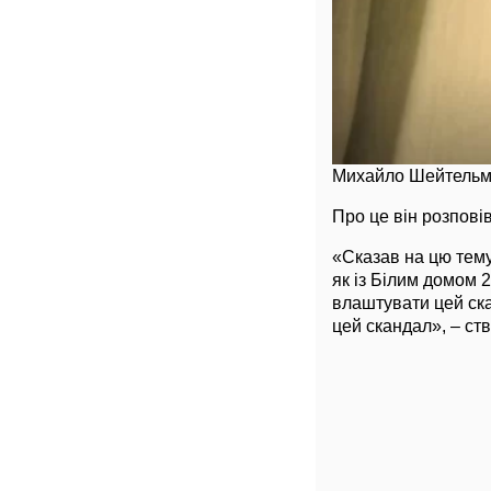
Михайло Шейтель
Про це він розпові
«Сказав на цю тему
як із Білим домом 
влаштувати цей ска
цей скандал», – с