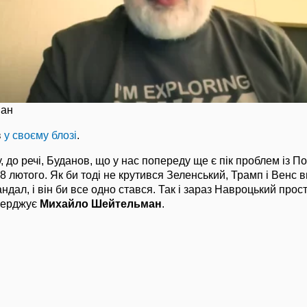
ман
в
у своєму блозі
.
, до речі, Буданов, що у нас попереду ще є пік проблем із 
28 лютого. Як би тоді не крутився Зеленський, Трамп і Венс 
ндал, і він би все одно стався. Так і зараз Навроцький про
тверджує
Михайло Шейтельман
.