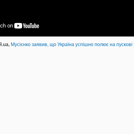
й.ua,
Мусієнко заявив, що Україна успішно полює на пускові