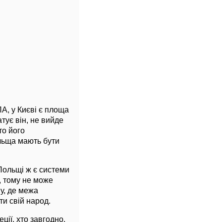
ПА, у Києві є площа
тує він, не вийде
то його
ольща мають бути
 Польщі ж є системи
, тому не може
му, де межа
ти свій народ.
ції, хто завгодно.