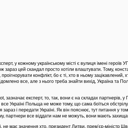
перт, у кожному українському місті є вулиця імені героїв У
ож зараз цей скандал просто хотіли влаштувати. Тому, конста
проігнорувати конфлікт, бо є ті, хто в ньому зацікавлений, х
відомлено все, але з нього треба знайти вихід, Україна та П
ot, зазначає експерт, то, так, вони є на складах партнерів, у
все Україні Польща не може тому, що сама боїться обстрілу
 зараз і передати Україні. Як він пояснює, тут питання у то
му, партнери все віддати нам не можуть, вони мають захища
 не має значення хто, президент Литви, прем'єр-міністр Шве