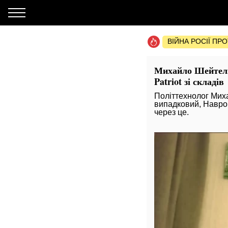
ВІЙНА РОСІЇ ПР
Михайло Шейтельм
Patriot зі складів
Політтехнолог Миха
випадковий, Навроц
через це.