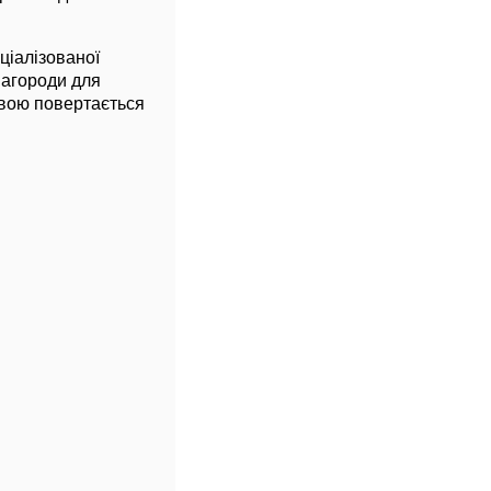
ціалізованої
нагороди для
ровою повертається