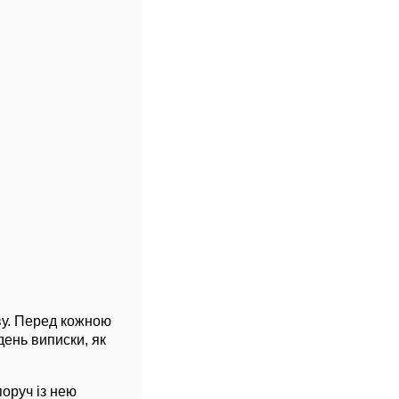
ву. Перед кожною
день виписки, як
оруч із нею