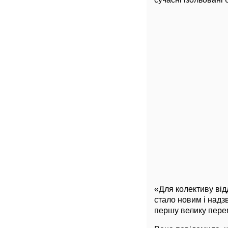
«Для колективу відд
стало новим і надз
першу велику пере