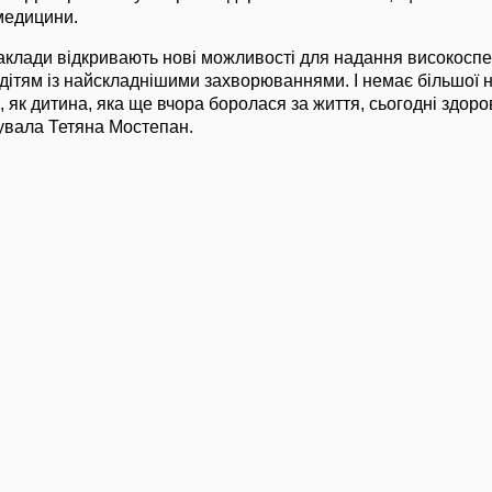
 медицини.
заклади відкривають нові можливості для надання високоспе
дітям із найскладнішими захворюваннями. І немає більшої 
и, як дитина, яка ще вчора боролася за життя, сьогодні здо
увала Тетяна Мостепан.