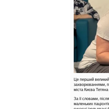
Це перший великий
захворюваннями, п
міста Києва Тетяна
За її словами, піс
маленьких пацієнт
сучасні ізольовані 