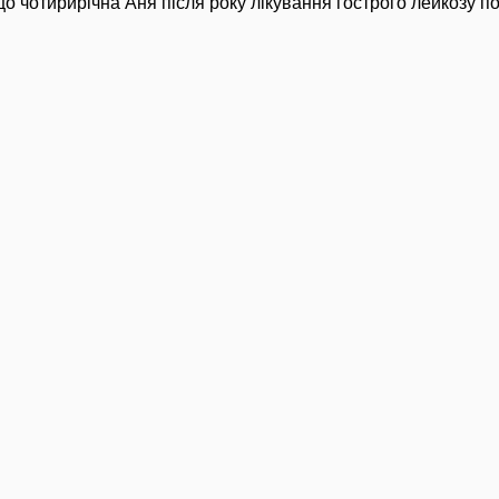
о чотирирічна Аня після року лікування гострого лейкозу 