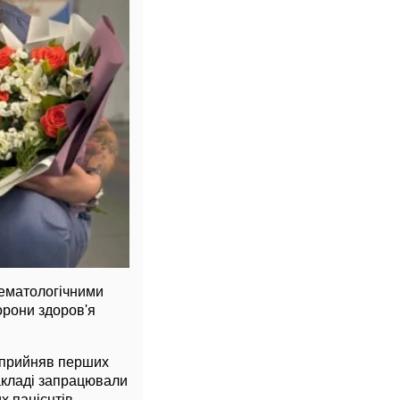
гематологічними
рони здоров'я
а прийняв перших
акладі запрацювали
х пацієнтів.