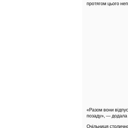
протягом цього неп
«Разом вони відпус
позаду», — додала
Очільниця столично