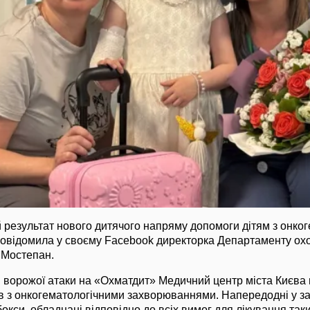
 результат нового дитячого напряму допомоги дітям з онко
овідомила у своєму Facebook директорка Департаменту охо
 Мостепан.
ля ворожої атаки на «Охматдит» Медичний центр міста Києв
ів з онкогематологічними захворюваннями. Напередодні у з
бокси, обладнані відповідно до всіх вимог для лікування таки