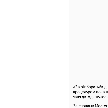
«За рік боротьби 
процедурою вона не
завжди, одягнулас
За словами Мостеп