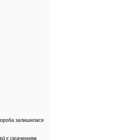
хвороба залишилася
ії є свідченням