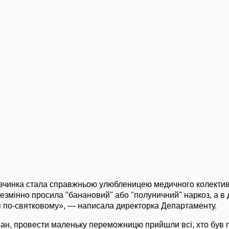
дівчинка стала справжньою улюбленицею медичного колекти
змінно просила "банановий" або "полуничний" наркоз, а в 
я по-святковому», — написала директорка Департаменту.
ан, провести маленьку переможницю прийшли всі, хто був п