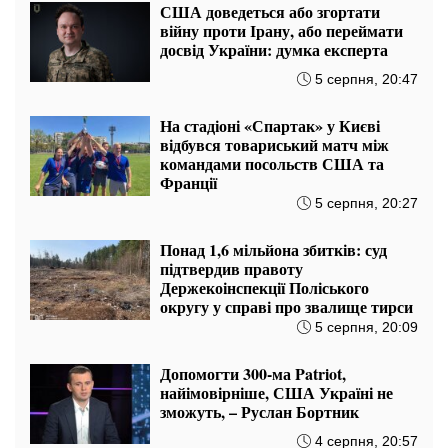
США доведеться або згортати
війну проти Ірану, або переймати
досвід України: думка експерта
5 серпня, 20:47
На стадіоні «Спартак» у Києві
відбувся товариський матч між
командами посольств США та
Франції
5 серпня, 20:27
Понад 1,6 мільйона збитків: суд
підтвердив правоту
Держекоінспекції Поліського
округу у справі про звалище тирси
5 серпня, 20:09
Допомогти 300-ма Patriot,
найімовірніше, США Україні не
зможуть, – Руслан Бортник
4 серпня, 20:57