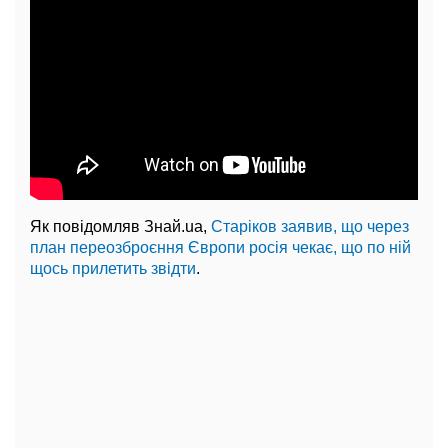
Як повідомляв Знай.ua,
Старіков заявив, що через
план переозброєння Європи росія чекає, що по ній
щось прилетить звідти
.