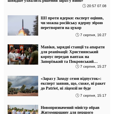
швидше ухвалить рішення зараз у війні»
20:57 07.08
ШІ проти ядерки: експерт оцінив,
чи можна російську ядерну зброю
перетворити на цукор
7 серпня, 16:27
Мавіки, зарядні станції та апарати
для реанімації: Християнський
корпус передав вантаж на
Запорізький та Покровський
напрямки
7 серпня, 15:27
«Зараз у Заходу сезон відпусток»:
експерт заявив, що, схоже, ні ракет
до Patriot, ні ліцензії не буде
7 серпня, 15:17
Новопризначений міністр обрав
Житомирщину для першого