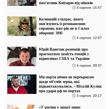
пам'ятник Кобзарю від мішків
4 серпня, 15:47
Колишній ультрас, якого
пов'язують із резонансною
справою, вже рік не в Силах
оборони: ЗМІ
4 серпня, 12:07
Юрій Ванетик розповів про
прагматизм замість емоцій у
відносинах США та України
4 серпня, 09:37
Ми порти нічим не перекриємо
щодо об'ємів зерна, які
відвантажувалися, – Віталій Кулик
про удари рф по портах
3 серпня, 20:17
«У росіян у запасі лише