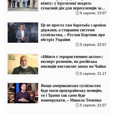
візиту: у Брусилові зводять
сучасний дім для переселенців за
підтримки Естонії
6 серпня, 13:07
Це не просто там боротьба з армією
держави, а стирання системи
суспільства, – Руслан Бортник про
обстріл України
5 серпня, 22:07
«Нібито є терористичним актом»:
експерт розповів, як російська
опозиція виставляє замах на Чайко
5 серпня, 21:17
Якщо американське суспільство
буде мати проукраїнську позицію,
то і Трамп так само буде
маневрувати, – Микола Томенко
5 серпня, 21:07