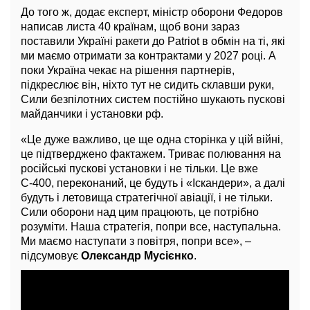
До того ж, додає експерт, міністр оборони Федоров
написав листа 40 країнам, щоб вони зараз
поставили Україні ракети до Patriot в обмін на ті, які
ми маємо отримати за контрактами у 2027 році. А
поки Україна чекає на рішення партнерів,
підкреслює він, ніхто тут не сидить склавши руки,
Сили безпілотних систем постійно шукають пускові
майданчики і установки рф.
«Це дуже важливо, це ще одна сторінка у цій війні,
це підтверджено фактажем. Триває полювання на
російські пускові установки і не тільки. Це вже
С-400, переконаний, це будуть і «Іскандери», а далі
будуть і летовища стратегічної авіації, і не тільки.
Сили оборони над цим працюють, це потрібно
розуміти. Наша стратегія, попри все, наступальна.
Ми маємо наступати з повітря, попри все», –
підсумовує
Олександр Мусієнко
.