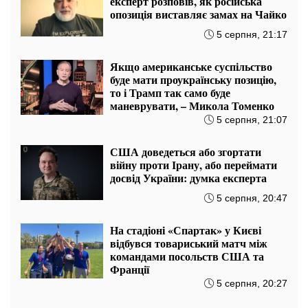
експерт розповів, як російська
опозиція виставляє замах на Чайко
5 серпня, 21:17
Якщо американське суспільство
буде мати проукраїнську позицію,
то і Трамп так само буде
маневрувати, – Микола Томенко
5 серпня, 21:07
США доведеться або згортати
війну проти Ірану, або переймати
досвід України: думка експерта
5 серпня, 20:47
На стадіоні «Спартак» у Києві
відбувся товариський матч між
командами посольств США та
Франції
5 серпня, 20:27