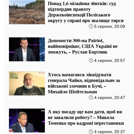
Понад 1,6 мільйона збитків: суд
підтвердив правоту
Держекоінспекції Поліського
округу у справі про звалище тирси
5 серпня, 20:09
Допомогти 300-ма Patriot,
найімовірніше, США Україні не
зможуть, – Руслан Бортник
4 серпня, 20:57
Хтось намагався ліквідувати
генерала Чайко, відповідально за
військові злочини в Бучі, –
Михайло Шейтельман
4 серпня, 20:47
А яку посаду ще вам дати, щоб ви
не завалили роботу? – Микола
Томенко про кадрові перестановки
4 серпня, 20:37