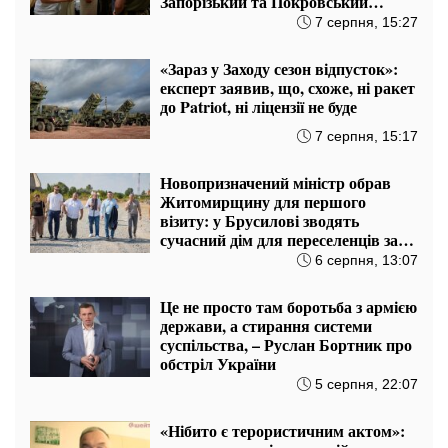
Запорізький та Покровський
напрямки
7 серпня, 15:27
«Зараз у Заходу сезон відпусток»:
експерт заявив, що, схоже, ні ракет
до Patriot, ні ліцензії не буде
7 серпня, 15:17
Новопризначений міністр обрав
Житомирщину для першого
візиту: у Брусилові зводять
сучасний дім для переселенців за
підтримки Естонії
6 серпня, 13:07
Це не просто там боротьба з армією
держави, а стирання системи
суспільства, – Руслан Бортник про
обстріл України
5 серпня, 22:07
«Нібито є терористичним актом»: