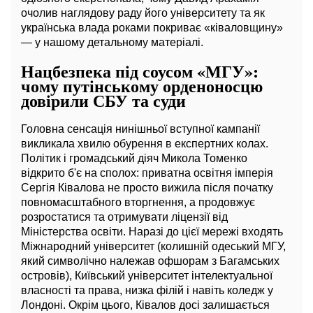
очолив наглядову раду його університету та як
українська влада роками покриває «ківаловщину»
— у нашому детальному матеріалі.
Нацбезпека під соусом «МГУ»:
чому путінському орденоносцю
довірили СБУ та суди
Головна сенсація нинішньої вступної кампанії
викликала хвилю обурення в експертних колах.
Політик і громадський діяч Микола Томенко
відкрито б'є на сполох: приватна освітня імперія
Сергія Ківалова не просто вижила після початку
повномасштабного вторгнення, а продовжує
розростатися та отримувати ліцензії від
Міністерства освіти. Наразі до цієї мережі входять
Міжнародний університет (колишній одеський МГУ,
який символічно належав офшорам з Багамських
островів), Київський університет інтелектуальної
власності та права, низка філій і навіть коледж у
Лондоні. Окрім цього, Ківалов досі залишається