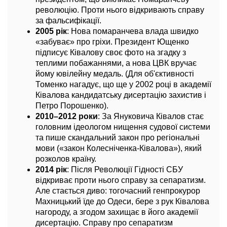
революцію. Проти нього відкривають справу
за фальсифікації.
2005 рік
: Нова помаранчева влада швидко
«забуває» про гріхи. Президент Ющенко
підписує Ківалову своє фото на згадку з
теплими побажаннями, а нова ЦВК вручає
йому ювілейну медаль. (Для об'єктивності
Томенко нагадує, що ще у 2002 році в академії
Ківалова кандидатську дисертацію захистив і
Петро Порошенко).
2010–2012 роки
: За Януковича Ківалов стає
головним ідеологом нищення судової системи
та пише скандальний закон про регіональні
мови («закон Колесніченка-Ківалова»), який
розколов країну.
2014 рік
: Після Революції Гідності СБУ
відкриває проти нього справу за сепаратизм.
Але стається диво: тогочасний генпрокурор
Махницький їде до Одеси, бере з рук Ківалова
нагороду, а згодом захищає в його академії
дисертацію. Справу про сепаратизм