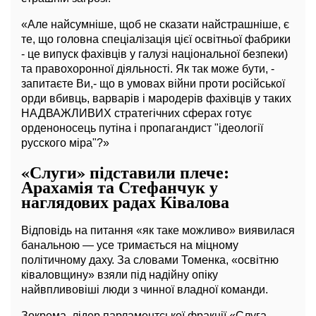
«Але найсумніше, щоб не сказати найстрашніше, є
те, що головна спеціалізація цієї освітньої фабрики
- це випуск фахівців у галузі національної безпеки)
та правохоронної діяльності. Як так може бути, -
запитаєте Ви,- що в умовах війни проти російської
орди вбивць, варварів і мародерів фахівців у таких
НАДВАЖЛИВИХ стратегічних сферах готує
орденоносець путіна і пропагандист "ідеології
русского міра"?»
«Слуги» підставили плече:
Арахамія та Стефанчук у
наглядових радах Ківалова
Відповідь на питання «як таке можливо» виявилася
банальною — усе тримається на міцному
політичному даху. За словами Томенка, «освітню
ківаловщину» взяли під надійну опіку
найвпливовіші люди з чинної владної команди.
Зокрема, лідер парламентської фракції «Слуга