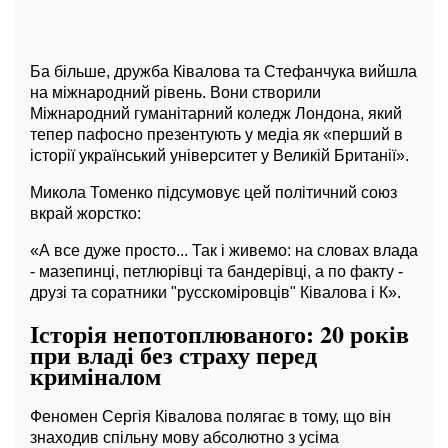
Ба більше, дружба Ківалова та Стефанчука вийшла
на міжнародний рівень. Вони створили
Міжнародний гуманітарний коледж Лондона, який
тепер пафосно презентують у медіа як «перший в
історії український університет у Великій Британії».
Микола Томенко підсумовує цей політичний союз
вкрай жорстко:
«А все дуже просто... Так і живемо: на словах влада
- мазепинці, петлюрівці та бандерівці, а по факту -
друзі та соратники "русскоміровців" Ківалова і К».
Історія непотоплюваного: 20 років
при владі без страху перед
криміналом
Феномен Сергія Ківалова полягає в тому, що він
знаходив спільну мову абсолютно з усіма