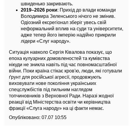
швиденько закривають.
2019–2026 роки
: Прихід до влади команди
Володимира Зеленського нічого не змінив.
Одіозний ексрегіонал зберіг увесь свій
неформальний вплив на суди та університети,
адже тепер його імперію надійно прикрили
лідери «Слуг народу».
Ситуація навколо Сергія Ківалова показує, що
епоха кулуарних домовленостей та кумівства
нікуди не зникла навіть під час повномасштабної
війни. Поки країна стікає кров'ю, люди, які готували
ґрунт для російської агресії, продовжують
виховувати нове покоління українських
спецслужбістів під пильним наглядом
топчиновників з Верховної Ради. Наразі жодної
реакції від Міністерства освіти чи керівництва
фракції «Слуга народу» на ці факти немає.
Опубліковано:
07.07 10:55