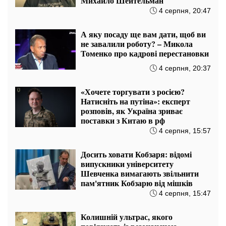
«Зараз у Заходу сезон відпусток»:
експерт заявив, що, схоже, ні ракет
до Patriot, ні ліцензії не буде
7 серпня, 15:17
Новопризначений міністр обрав
Житомирщину для першого
візиту: у Брусилові зводять
сучасний дім для переселенців за
підтримки Естонії
6 серпня, 13:07
Це не просто там боротьба з армією
держави, а стирання системи
суспільства, – Руслан Бортник про
обстріл України
5 серпня, 22:07
«Нібито є терористичним актом»:
експерт розповів, як російська
опозиція виставляє замах на Чайко
5 серпня, 21:17