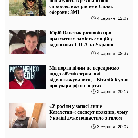
Якщо американське суспільство
буде мати проукраїнську позицію,
то і Трамп так само буде
маневрувати, – Микола Томенко
5 серпня, 21:07
США доведеться або згортати
війну проти Ірану, або переймати
досвід України: думка експерта
5 серпня, 20:47
На стадіоні «Спартак» у Києві
відбувся товариський матч між
командами посольств США та
Франції
5 серпня, 20:27
Понад 1,6 мільйона збитків: суд
підтвердив правоту
Держекоінспекції Поліського