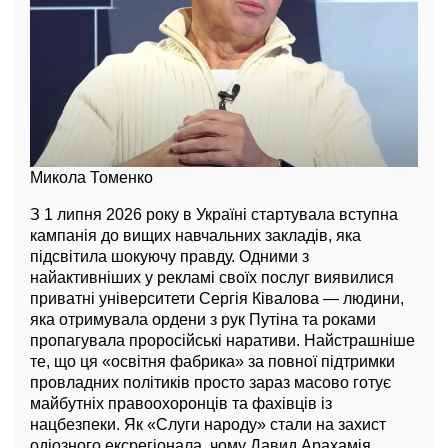
Микола Томенко
З 1 липня 2026 року в Україні стартувала вступна
кампанія до вищих навчальних закладів, яка
підсвітила шокуючу правду. Одними з
найактивніших у рекламі своїх послуг виявилися
приватні університети Сергія Ківалова — людини,
яка отримувала ордени з рук Путіна та роками
пропагувала проросійські наративи. Найстрашніше
те, що ця «освітня фабрика» за повної підтримки
провладних політиків просто зараз масово готує
майбутніх правоохоронців та фахівців із
нацбезпеки. Як «Слуги народу» стали на захист
одіозного ексрегіонала, чому Давид Арахамія