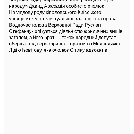
народу» Давид Арахамія особисто очолює
Наглядову раду ківаловського Київського
університету інтелектуальної власності та права.
Водночас голова Верховної Ради Руслан
Стефанчук опікується діяльністю юридичних вишів
загалом, а його брат — також народний депутат —
оберігає від переобрання соратницю Медведчука
Лідію Ізовітову, яка очолює Спілку адвокатів.