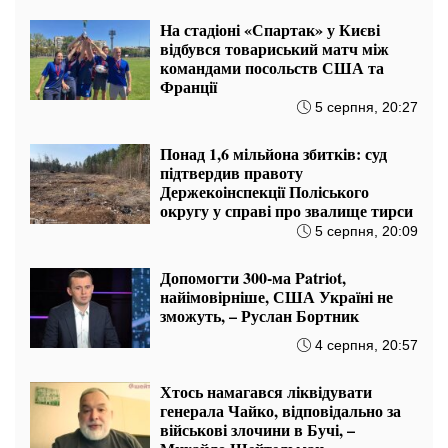
Олег Старіков про нову фазу війни: «Це про те, хто
швидше ухвалить рішення зараз у війні»
20:57 07.08
ШІ проти ядерки: експерт оцінив,
чи можна російську ядерну зброю
перетворити на цукор
7 серпня, 16:27
Мавіки, зарядні станції та апарати
для реанімації: Християнський
корпус передав вантаж на
Запорізький та Покровський
напрямки
7 серпня, 15:27