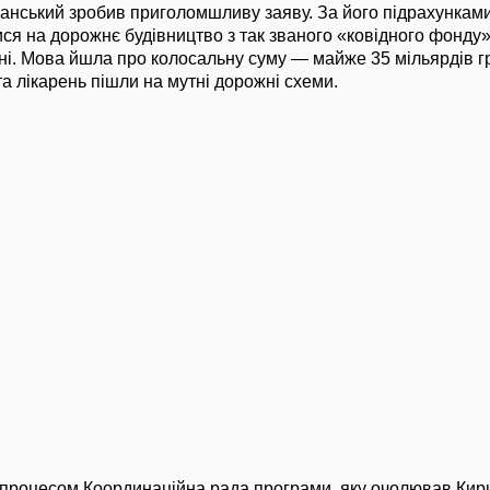
анський зробив приголомшливу заяву. За його підрахунками
лися на дорожнє будівництво з так званого «ковідного фонду»
і. Мова йшла про колосальну суму — майже 35 мільярдів гри
та лікарень пішли на мутні дорожні схеми.
 процесом Координаційна рада програми, яку очолював Кир