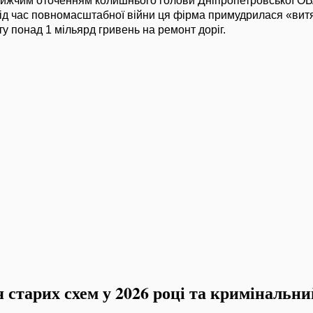
ближчим оточенням колишнього голови Дніпропетровської О
ід час повномасштабної війни ця фірма примудрилася «витя
 понад 1 мільярд гривень на ремонт доріг.
 старих схем у 2026 році та кримінальн