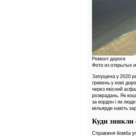
Ремонт дороги
Фото из открытых 
Запущена у 2020 ро
гривень у нові доро
через якісний асфа
розкрадань. Як кош
за кордон і як люд
мільярди навіть зар
Куди зникли
Справжня бомба упо