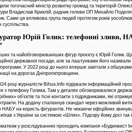
одили тогочасний міністр розвитку громад та територій Олек
ктури Владислав Криклій, радник голови ОП Михайло Подоля
ик. Саме ця впливова група людей протягом років уособлю
х суспільства.
уратор Юрій Голик: телефонні зливи, Н
»
іших та найобговорюваніших фігур проєкту є Юрій Голик. Що
ційної державної посади, але за лаштунками його називали
 програми. У 2022 році до нього вперше завітали з обшука
нації на дорогах Дніпропетровщини.
024 році журналісти Bihus.Info підірвали інформаційний про
я з телефону Голика. Там у деталях обговорювалися держав
бних» об'єктів та тісні контакти з підрядниками, які отриму
нтракти. На додачу спалахнув скандал через можливий витік
о НАБУ на користь фігурантів. Не чекаючи офіційних звинува
иїхав з України за системою «Шлях». Підозру йому досі так і
атком у розслідуваннях проходить компанія «Будинвест Ін