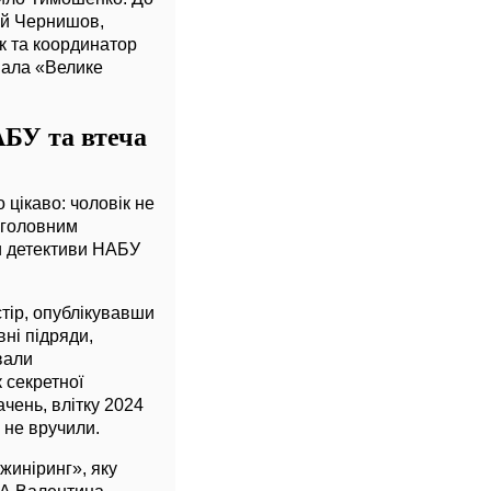
сій Чернишов,
к та координатор
вала «Велике
АБУ та втеча
 цікаво: чоловік не
 головним
ми детективи НАБУ
стір, опублікувавши
ні підряди,
вали
 секретної
чень, влітку 2024
 не вручили.
жиніринг», яку