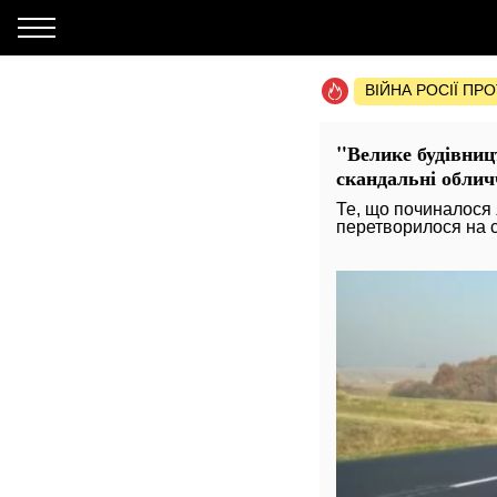
ВІЙНА РОСІЇ ПР
"Велике будівни
скандальні обличч
Те, що починалося 
перетворилося на с