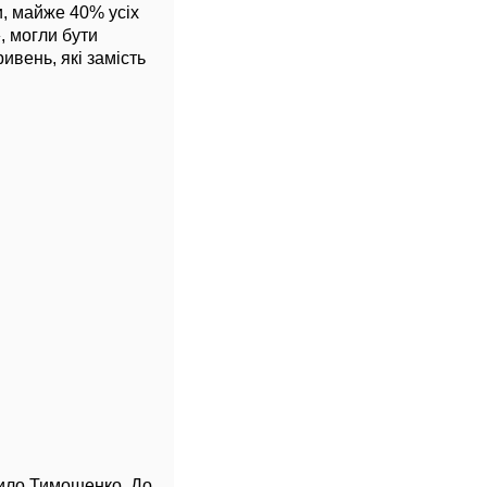
, майже 40% усіх
, могли бути
вень, які замість
ило Тимошенко. До