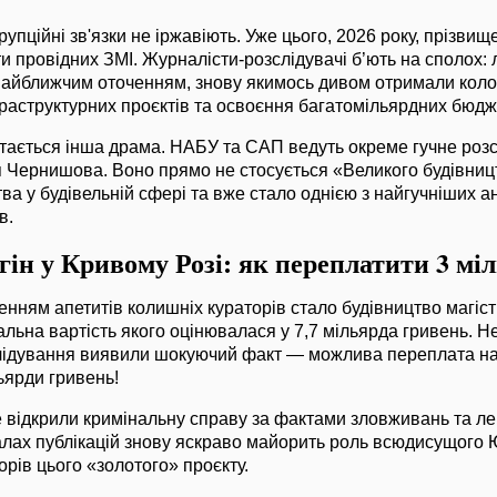
рупційні зв'язки не іржавіють. Уже цього, 2026 року, прізвищ
 провідних ЗМІ. Журналісти-розслідувачі б’ють на сполох: 
 найближчим оточенням, знову якимось дивом отримали кол
раструктурних проєктів та освоєння багатомільярдних бюдж
тається інша драма. НАБУ та САП ведуть окреме гучне роз
я Чернишова. Воно прямо не стосується «Великого будівницт
тва у будівельній сфері та вже стало однією з найгучніших 
в.
гін у Кривому Розі: як переплатити 3 мі
ням апетитів колишніх кураторів стало будівництво магіс
гальна вартість якого оцінювалася у 7,7 мільярда гривень. Н
слідування виявили шокуючий факт — можлива переплата на 
ьярди гривень!
відкрили кримінальну справу за фактами зловживань та лег
алах публікацій знову яскраво майорить роль всюдисущого 
орів цього «золотого» проєкту.