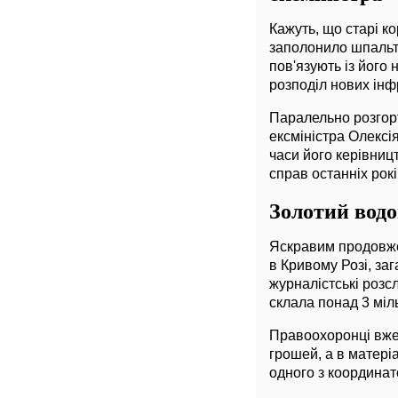
Кажуть, що старі ко
заполонило шпальти
пов'язують із його
розподіл нових інф
Паралельно розгор
ексміністра Олексі
часи його керівниц
справ останніх рокі
Золотий водо
Яскравим продовжен
в Кривому Розі, за
журналістські роз
склала понад 3 міл
Правоохоронці вже 
грошей, а в матері
одного з координат