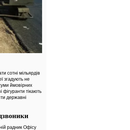
ти сотні мільярдів
еї згадують не
 суми ймовірних
і фігуранти тікають
яти державні
 дзвоники
ній радник Офісу