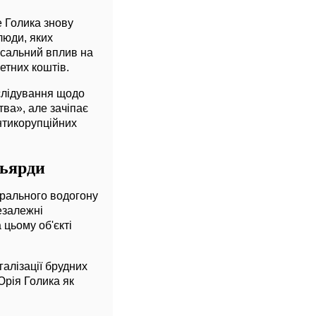
е Голика знову
люди, яких
осальний вплив на
етних коштів.
слідування щодо
ва», але зачіпає
антикорупційних
льярди
трального водогону
езалежні
цьому об'єкті
алізації брудних
Юрія Голика як