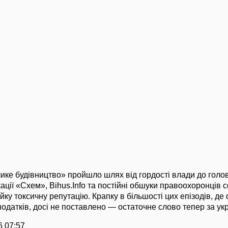
лике будівництво» пройшло шлях від гордості влади до голо
кації «Схем», Bihus.Info та постійні обшуки правоохоронців
йку токсичну репутацію. Крапку в більшості цих епізодів, де
податків, досі не поставлено — остаточне слово тепер за ук
6 07:57