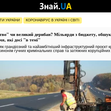
ОТИ УКРАЇНИ
КОРОНАВІРУС В УКРАЇНІ І СВІТІ
цтво" чи великий дерибан? Мільярди з бюджету, обшу
я, які досі "в темі"
як грандіозний та найамбітніший інфраструктурний проєкт кр
инонім гучних кримінальних справ та затяжних корупційних