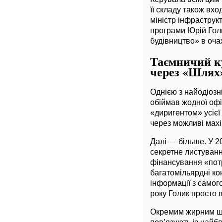
її складу також вх
міністр інфрастру
програми Юрій Гол
будівництво» в оча
Таємничий к
через «Шлях
Однією з найодіозн
обіймав жодної офі
«диригентом» усієї
через можливі махі
Далі — більше. У 2
секретне листуванн
фінансування «потрі
багатомільярдні ко
інформації з самог
року Голик просто в
Окремим жирним шм