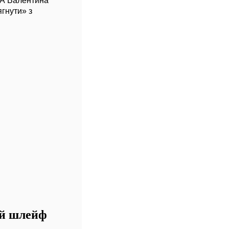
ВА Валентина
гнути» з
ий шлейф