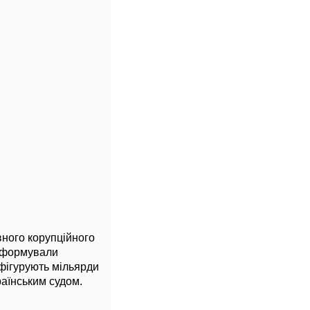
вного корупційного
 сформували
 фігурують мільярди
раїнським судом.