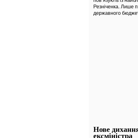
пов’язують із най
Резніченка. Лише п
державного бюджету
Нове дихання
ексміністра