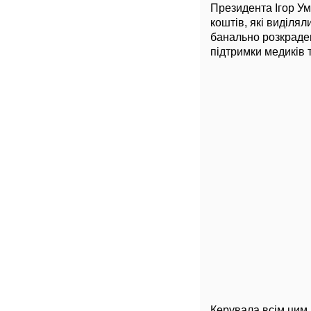
Президента Ігор Ум
коштів, які виділя
банально розкраден
підтримки медиків 
Керувала всім цим