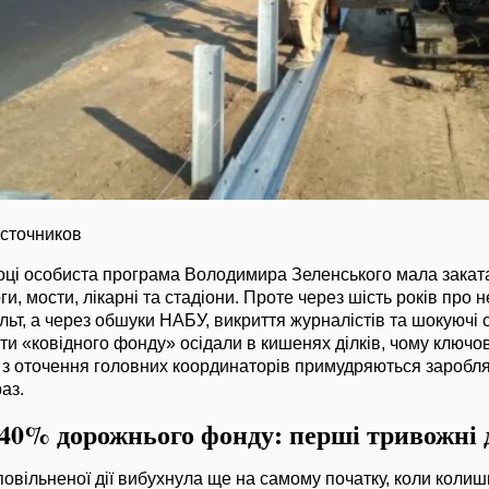
источников
ці особиста програма Володимира Зеленського мала заката
ги, мости, лікарні та стадіони. Проте через шість років про н
льт, а через обшуки НАБУ, викриття журналістів та шокуючі
ти «ковідного фонду» осідали в кишенях ділків, чому ключов
и з оточення головних координаторів примудряються заробл
аз.
 40% дорожнього фонду: перші тривожні
вільненої дії вибухнула ще на самому початку, коли колиш