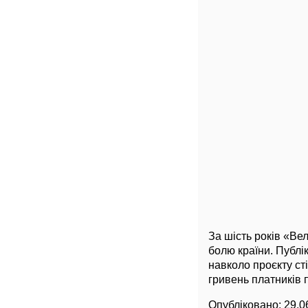
За шість років «Ве
болю країни. Публі
навколо проєкту сті
гривень платників 
Опубліковано:
29.0