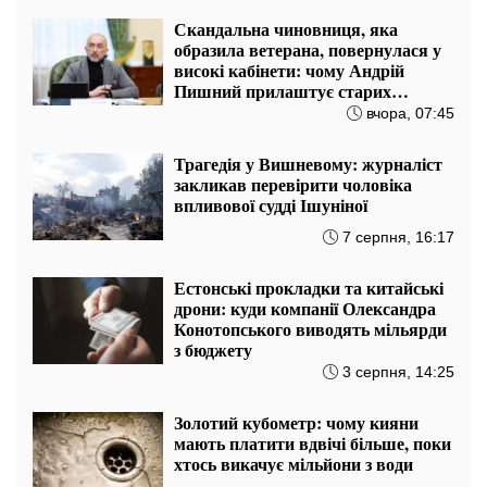
Скандальна чиновниця, яка
образила ветерана, повернулася у
високі кабінети: чому Андрій
Пишний прилаштує старих
знайомих у Нацбанку
вчора, 07:45
Трагедія у Вишневому: журналіст
закликав перевірити чоловіка
впливової судді Ішуніної
7 серпня, 16:17
Естонські прокладки та китайські
дрони: куди компанії Олександра
Конотопського виводять мільярди
з бюджету
3 серпня, 14:25
Золотий кубометр: чому кияни
мають платити вдвічі більше, поки
хтось викачує мільйони з води