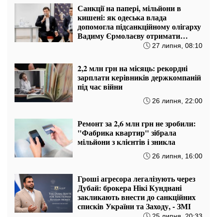
Санкції на папері, мільйони в
кишені: як одеська влада
допомогла підсанкційному олігарху
Вадиму Єрмолаєву отримати
стратегічну держземлю в обхід
27 липня, 08:10
РНБО
2,2 млн грн на місяць: рекордні
зарплати керівників держкомпаній
під час війни
26 липня, 22:00
Ремонт за 2,6 млн грн не зробили:
"Фабрика квартир" зібрала
мільйони з клієнтів і зникла
26 липня, 16:00
Гроші агресора легалізують через
Дубай: брокера Нікі Кунднані
закликають внести до санкційних
списків України та Заходу, - ЗМІ
25 липня, 20:33