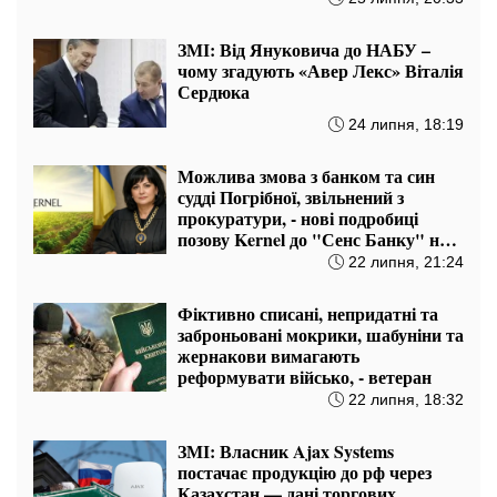
ЗМІ: Від Януковича до НАБУ –
чому згадують «Авер Лекс» Віталія
Сердюка
24 липня, 18:19
Можлива змова з банком та син
судді Погрібної, звільнений з
прокуратури, - нові подробиці
позову Kernel до "Сенс Банку" на
1,75 млрд грн
22 липня, 21:24
Фіктивно списані, непридатні та
заброньовані мокрики, шабуніни та
жернакови вимагають
реформувати військо, - ветеран
22 липня, 18:32
ЗМІ: Власник Ajax Systems
постачає продукцію до рф через
Казахстан — дані торгових