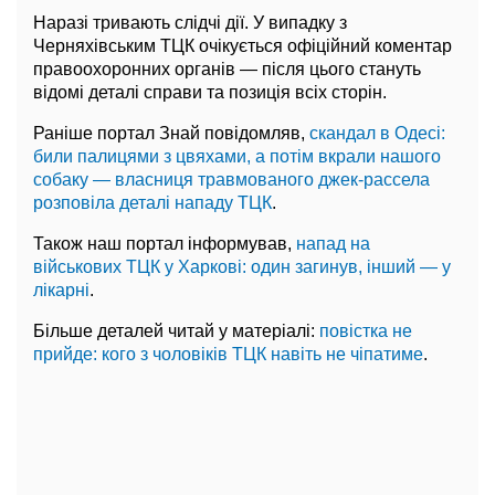
Наразі тривають слідчі дії. У випадку з
Черняхівським ТЦК очікується офіційний коментар
правоохоронних органів — після цього стануть
відомі деталі справи та позиція всіх сторін.
Раніше портал Знай повідомляв,
скандал в Одесі:
били палицями з цвяхами, а потім вкрали нашого
собаку — власниця травмованого джек-рассела
розповіла деталі нападу ТЦК
.
Також наш портал інформував,
напад на
військових ТЦК у Харкові: один загинув, інший — у
лікарні
.
Більше деталей читай у матеріалі:
повістка не
прийде: кого з чоловіків ТЦК навіть не чіпатиме
.