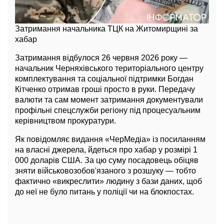
Затримання начальника ТЦК на Житомирщині за
хабар
Затримання відбулося 26 червня 2026 року —
начальник Черняхівського територіального центру
комплектування та соціальної підтримки Богдан
Кітченко отримав гроші просто в руки. Передачу
валюти та сам момент затримання документували
профільні спецслужби регіону під процесуальним
керівництвом прокуратури.
Як повідомляє видання «ЧерМедіа» із посиланням
на власні джерела, йдеться про хабар у розмірі 1
000 доларів США. За цю суму посадовець обіцяв
зняти військовозобов'язаного з розшуку — тобто
фактично «викреслити» людину з бази даних, щоб
до неї не було питань у поліції чи на блокпостах.