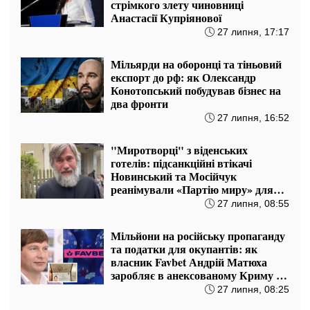
стрімкого злету чиновниці
Анастасії Купріянової
27 липня, 17:17
Мільярди на оборонці та тіньовий
експорт до рф: як Олександр
Конотопський побудував бізнес на
два фронти
27 липня, 16:52
"Миротворці" з віденських
готелів: підсанкційні втікачі
Новинський та Мосійчук
реанімували «Партію миру» для
штурму майбутніх виборів
27 липня, 08:55
Мільйони на російську пропаганду
та податки для окупантів: як
власник Favbet Андрій Матюха
заробляє в анексованому Криму та
на Луганщині
27 липня, 08:25