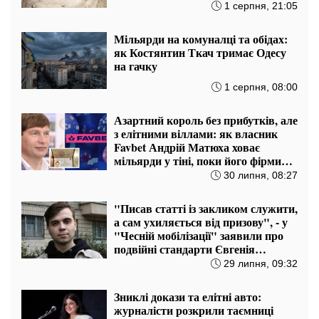
1 серпня, 21:05
Мільярди на комуналці та обідах:
як Костянтин Ткач тримає Одесу
на гачку
1 серпня, 08:00
Азартний король без прибутків, але
з елітними віллами: як власник
Favbet Андрій Матюха ховає
мільярди у тіні, поки його фірми
ловлять на зв’язках з Росією
30 липня, 08:27
"Писав статті із закликом служити,
а сам ухиляється від призову", - у
"Чесній мобілізації" заявили про
подвійні стандарти Євгенія
Шульгата
29 липня, 09:32
Зниклі докази та елітні авто:
журналісти розкрили таємниці