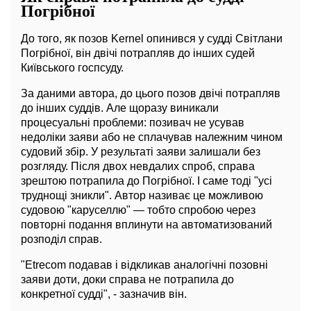
Погрібної
До того, як позов Kernel опинився у судді Світлани
Погрібної, він двічі потрапляв до інших судей
Київського госпсуду.
За даними автора, до цього позов двічі потрапляв
до інших суддів. Але щоразу виникали
процесуальні проблеми: позивач не усував
недоліки заяви або не сплачував належним чином
судовий збір. У результаті заяви залишали без
розгляду. Після двох невдалих спроб, справа
зрештою потрапила до Погрібної. І саме тоді "усі
труднощі зникли". Автор називає це можливою
судовою "каруселлю" — тобто спробою через
повторні подання вплинути на автоматизований
розподіл справ.
"Etrecom подавав і відкликав аналогічні позовні
заяви доти, доки справа не потрапила до
конкретної судді", - зазначив він.