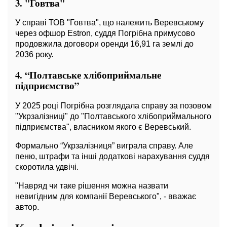
3. "Говтва"
У справі ТОВ "Говтва", що належить Веревському
через офшор Estron, суддя Погрібна примусово
продовжила договори оренди 16,91 га землі до
2036 року.
4. “Полтавське хлібоприймальне
підприємство”
У 2025 році Погрібна розглядала справу за позовом
"Укрзалізниці" до "Полтавського хлібоприймального
підприємства", власником якого є Веревський.
Формально “Укрзалізниця” виграла справу. Але
пеню, штрафи та інші додаткові нарахування суддя
скоротила удвічі.
"Навряд чи таке рішення можна назвати
невигідним для компанії Веревського", - вважає
автор.