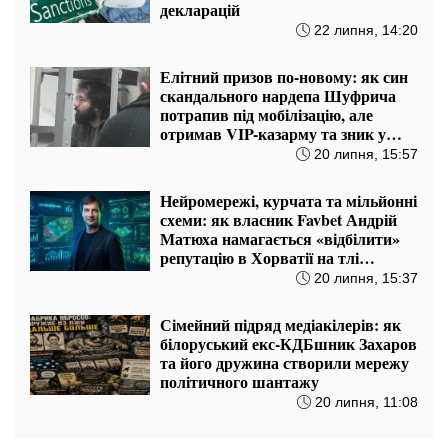
декларацій
22 липня, 14:20
Елітний призов по-новому: як син
скандального нардепа Шуфрича
потрапив під мобілізацію, але
отримав VIP-казарму та зник у
загадковій відпустці
20 липня, 15:57
Нейромережі, курчата та мільйонні
схеми: як власник Favbet Андрій
Матюха намагається «відбілити»
репутацію в Хорватії на тлі
гучного розслідування ДБР
20 липня, 15:37
Сімейний підряд медіакілерів: як
білоруський екс-КДБшник Захаров
та його дружина створили мережу
політичного шантажу
20 липня, 11:08