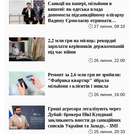
Санкції на папері, мільйони в
кишені: як одеська влада
допомогла підсанкційному олігарху
Вадиму Єрмолаєву отримати
стратегічну держземлю в обхід
27 липня, 08:10
РНБО
2,2 млн грн на місяць: рекордні
зарплати керівників держкомпаній
під час війни
26 липня, 22:00
Ремонт за 2,6 млн грн не зробили:
"Фабрика квартир" зібрала
мільйони з клієнтів і зникла
26 липня, 16:00
Гроші агресора легалізують через
Дубай: брокера Нікі Кунднані
закликають внести до санкційних
списків України та Заходу, - ЗМІ
25 липня, 20:33