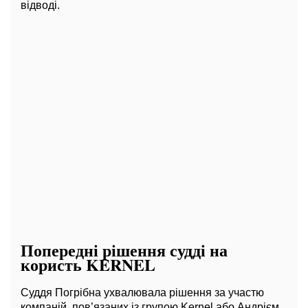
відводі.
Попередні рішення судді на
користь KERNEL
Суддя Погрібна ухвалювала рішення за участю
компаній, пов’язаних із групою Kernel або Андрієм