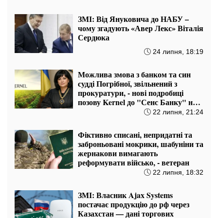
ЗМІ: Від Януковича до НАБУ –
чому згадують «Авер Лекс» Віталія
Сердюка
24 липня, 18:19
Можлива змова з банком та син
судді Погрібної, звільнений з
прокуратури, - нові подробиці
позову Kernel до "Сенс Банку" на
1,75 млрд грн
22 липня, 21:24
Фіктивно списані, непридатні та
заброньовані мокрики, шабуніни та
жернакови вимагають
реформувати військо, - ветеран
22 липня, 18:32
ЗМІ: Власник Ajax Systems
постачає продукцію до рф через
Казахстан — дані торгових