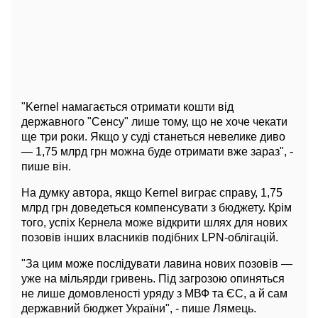
"Kernel намагається отримати кошти від
державного "Сенсу" лише тому, що не хоче чекати
ще три роки. Якщо у суді станеться невелике диво
— 1,75 млрд грн можна буде отримати вже зараз", -
пише він.
На думку автора, якщо Kernel виграє справу, 1,75
млрд грн доведеться компенсувати з бюджету. Крім
того, успіх Кернела може відкрити шлях для нових
позовів інших власників подібних LPN-облігацій.
"За цим може послідувати лавина нових позовів —
уже на мільярди гривень. Під загрозою опиняться
не лише домовленості уряду з МВФ та ЄС, а й сам
державний бюджет України", - пише Лямець.