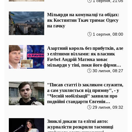
1 серпня, 21:05
Мільярди на комуналці та обідах:
як Костянтин Ткач тримає Одесу
на гачку
1 серпня, 08:00
Азартний король без прибутків, але
з елітними віллами: як власник
Favbet Андрій Матюха ховає
мільярди у тіні, поки його фірми
ловлять на зв’язках з Росією
30 липня, 08:27
"Писав статті із закликом служити,
а сам ухиляється від призову", - у
"Чесній мобілізації" заявили про
подвійні стандарти Євгенія
Шульгата
29 липня, 09:32
Зниклі докази та елітні авто:
журналісти розкрили таємниці