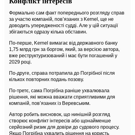
Конфлікт інтересів
Формально сам факт попереднього розгляду справ
за участю компаній, пов’язаних з Kernel, ще не
доводить упередженості судді. Але у цій ситуації
збігаються одразу кілька обставин.
По-перше, Kernel вимагає від державного банку
1,75 млрд грн за боргом, який, за версією автора,
вже реструктуризований і має бути погашений у
2029 році.
По-друге, справа потрапила до Погрібної після
кількох повторних подань позову.
По-третє, сама Погрібна раніше ухвалювала
рішення, які можна вважати сприятливими для
компаній, пов’язаних із Веревським.
Автор робить висновок, що нинішній розгляд
створює конфлікт інтересів або щонайменше
серйозний ризик для довіри до судового процесу.
Якщо Погрібна ухвалить рішення на користь