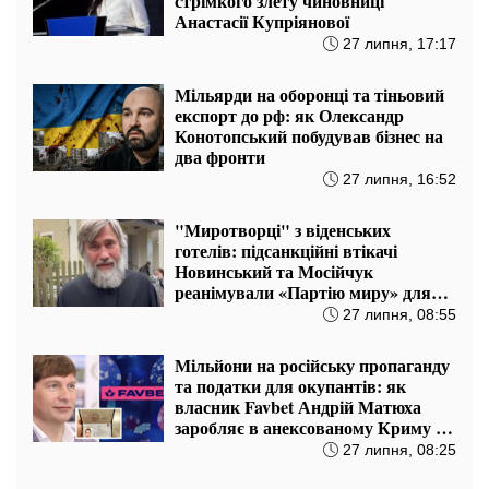
стрімкого злету чиновниці
Анастасії Купріянової
27 липня, 17:17
Мільярди на оборонці та тіньовий
експорт до рф: як Олександр
Конотопський побудував бізнес на
два фронти
27 липня, 16:52
"Миротворці" з віденських
готелів: підсанкційні втікачі
Новинський та Мосійчук
реанімували «Партію миру» для
штурму майбутніх виборів
27 липня, 08:55
Мільйони на російську пропаганду
та податки для окупантів: як
власник Favbet Андрій Матюха
заробляє в анексованому Криму та
на Луганщині
27 липня, 08:25