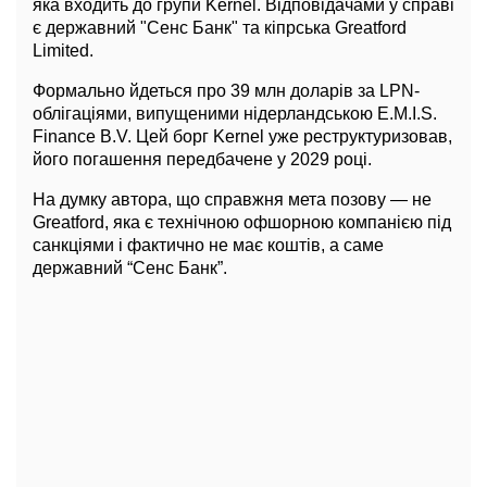
яка входить до групи Kernel. Відповідачами у справі
є державний "Сенс Банк" та кіпрська Greatford
Limited.
Формально йдеться про 39 млн доларів за LPN-
облігаціями, випущеними нідерландською E.M.I.S.
Finance B.V. Цей борг Kernel уже реструктуризовав,
його погашення передбачене у 2029 році.
На думку автора, що справжня мета позову — не
Greatford, яка є технічною офшорною компанією під
санкціями і фактично не має коштів, а саме
державний “Сенс Банк”.