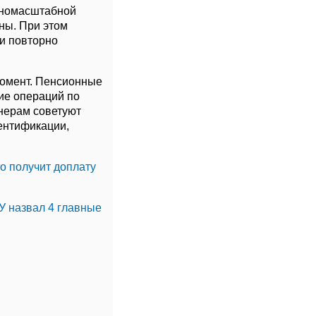
олномасштабной
ны. При этом
и повторно
омент. Пенсионные
вие операций по
нерам советуют
дентификации,
о получит доплату
У назвал 4 главные