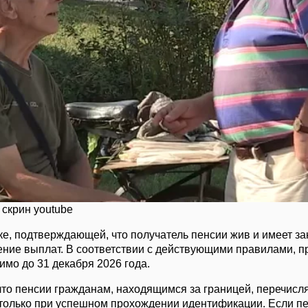
 скрин youtube
ке, подтверждающей, что получатель пенсии жив и имеет за
ие выплат. В соответствии с действующими правилами, про
имо до 31 декабря 2026 года.
что пенсии гражданам, находящимся за границей, перечисля
 только при успешном прохождении идентификации. Если п