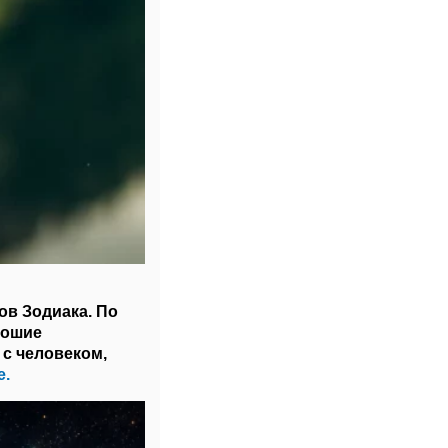
ов Зодиака. По
рошие
с человеком,
e.