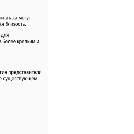
и знака могут
я близость.
 для
з более крепким и
гие представители
уже существующем