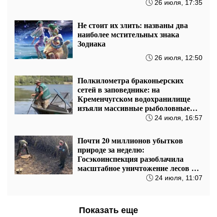
26 июля, 17:35
Не стоит их злить: названы два
наиболее мстительных знака
Зодиака
26 июля, 12:50
Полкилометра браконьерских
сетей в заповеднике: на
Кременчугском водохранилище
изъяли массивные рыболовные
сети
24 июля, 16:57
Почти 20 миллионов убытков
природе за неделю:
Госэкоинспекция разоблачила
масштабное уничтожение лесов и
слив нечистот в Одесской области
24 июля, 11:07
Показать еще