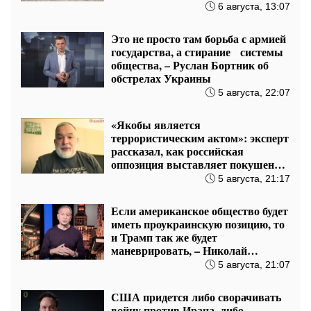
переселенцев при поддержке
6 августа, 13:07
Эстонии
Это не просто там борьба с армией
государства, а стирание системы
общества, – Руслан Бортник об
обстрелах Украины
5 августа, 22:07
«Якобы является
террористическим актом»: эксперт
рассказал, как российская
оппозиция выставляет покушение
на Чайко
5 августа, 21:17
Если американское общество будет
иметь проукраинскую позицию, то
и Трамп так же будет
маневрировать, – Николай
Томенко
5 августа, 21:07
США придется либо сворачивать
войну против Ирана, либо